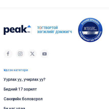
Үндсэн категори
Уурлах уу, учирлах уу?
Бидний 17 зорилт
Санхүүгийн боловсрол
Би нэг удаа