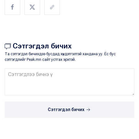
Сэтгэгдэл бичих
Та сэтгэгдэл бичихдээ бусдад хүндэтгэлтэй хандана уу. Ёс бус
сэтгэгдлийг Peak.mn сайт устгах эрхтэй.
Сэтгэгдэл бичих