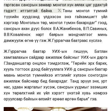
гаргасан сансрын замаар монгол хүн аялах цаг удахгүй
гэдэгт итгэлтэй байна.
Таны монгол түмний
түүхийн хуудсанд үлдээсэн энэ гайхамшигт үйл
хэргээр Монголын төр, монгол түмэн бахархдаг” гээд,
сансрын ахан дүүс болох В.А.Жанибеков, В.П.Савиных,
В.В.Ковалёнок нарт баярын мэндчилгээг минь
дамжуулж өгнө үү гэж Ж.Гүррагчаа баатраас хүслээ.
Ж.Гүррагчаа баатар УИХ-ын гишүүн, Батлан
хамгаалахын сайдаар ажиллаж байсныг УИХ-ын дарга
Г.Занданшатар онцлон тэмдэглэж, “Төрийн эрх барих,
хууль тогтоох дээд байгууллага УИХ-д сансрын баатар
маань монгол түмнийхээ итгэлийг хүлээн сонгогдон
ажиллаж байснаар бид бахархдаг. Танд эрүүл энх, урт
нас, удаан жаргалыг хүсэж, сансрын уудмыг эзэмших
хүн төрөлхтний их үйл хэрэгт үнэтэй хувь нэмрээ
оруулсаар байхын өлзийт ерөөл өргөн барья” гэв.