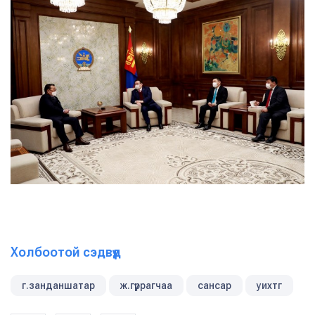
Холбоотой сэдвүүд
г.занданшатар
ж.гүррагчаа
сансар
уихтг