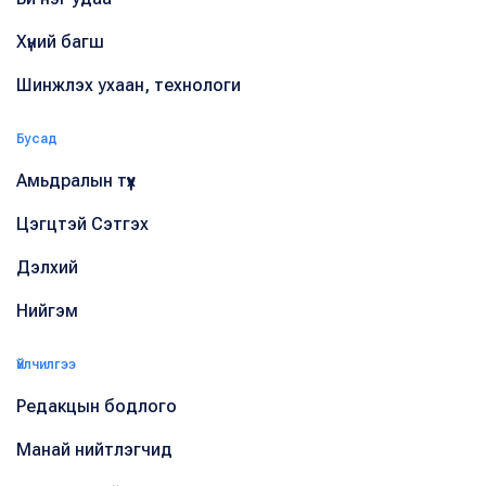
Хүний багш
Шинжлэх ухаан, технологи
Бусад
Амьдралын түүх
Цэгцтэй Сэтгэх
Дэлхий
Нийгэм
Үйлчилгээ
Редакцын бодлого
Манай нийтлэгчид