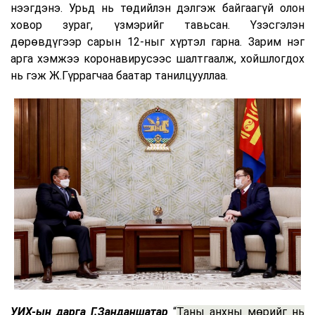
нээгдэнэ. Урьд нь төдийлэн дэлгэж байгаагүй олон
ховор зураг, үзмэрийг тавьсан. Үзэсгэлэн
дөрөвдүгээр сарын 12-ныг хүртэл гарна. Зарим нэг
арга хэмжээ коронавирусээс шалтгаалж, хойшлогдох
нь гэж Ж.Гүррагчаа баатар танилцууллаа.
УИХ-ын дарга Г.Занданшатар
“
Таны анхны мөрийг нь