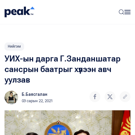
Нийгэм
УИХ-ын дарга Г.Занданшатар
сансрын баатрыг хүлээн авч
уулзав
Б.Баясгалан
03 сарын 22, 2021