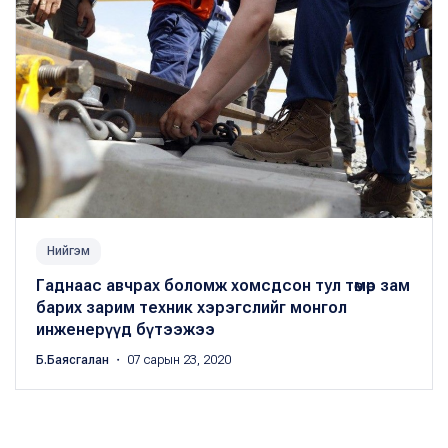
Нийгэм
Гаднаас авчрах боломж хомсдсон тул төмөр зам
барих зарим техник хэрэгслийг монгол
инженерүүд бүтээжээ
Б.Баясгалан
・ 07 сарын 23, 2020