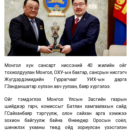
Монгол хүн сансарт ниссэний 40 жилийн ойг
тохиолдуулан Монгол, ОХУ-ын баатар, сансрын нисгэгч
Жүгдэрдэмидийн Гүррагчааг УИХ-ын дарга
Г.Занданшатар хүлээн авч уулзан, баяр хүргэлээ.
Ойг тэмдэглэх Монгол Улсын Засгийн газрын
шийдвэр гарч, комиссыг Батлан хамгаалахын сайд
Г.Сайханбаяр тэргүүлж, олон сайхан арга хэмжээ
зохион байгуулж байна. Өнөөдөр Оросын соёл,
шинжлэх ухааны төвд ойд зориулсан үзэсгэлэн