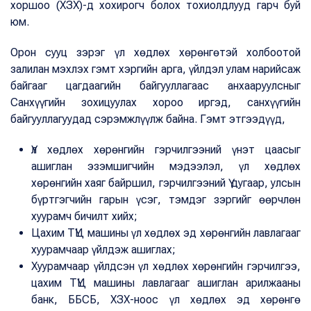
хоршоо (ХЗХ)-д хохирогч болох тохиолдлууд гарч буй
юм.
Орон сууц зэрэг үл хөдлөх хөрөнгөтэй холбоотой
залилан мэхлэх гэмт хэргийн арга, үйлдэл улам нарийсаж
байгааг цагдаагийн байгууллагаас анхааруулсныг
Санхүүгийн зохицуулах хороо иргэд, санхүүгийн
байгууллагуудад сэрэмжлүүлж байна. Гэмт этгээдүүд,
Үл хөдлөх хөрөнгийн гэрчилгээний үнэт цаасыг
ашиглан эзэмшигчийн мэдээлэл, үл хөдлөх
хөрөнгийн хаяг байршил, гэрчилгээний Ү дугаар, улсын
бүртгэгчийн гарын үсэг, тэмдэг зэргийг өөрчлөн
хуурамч бичилт хийх;
Цахим ТҮЦ машины үл хөдлөх эд хөрөнгийн лавлагааг
хуурамчаар үйлдэж ашиглах;
Хуурамчаар үйлдсэн үл хөдлөх хөрөнгийн гэрчилгээ,
цахим ТҮЦ машины лавлагааг ашиглан арилжааны
банк, ББСБ, ХЗХ-ноос үл хөдлөх эд хөрөнгө