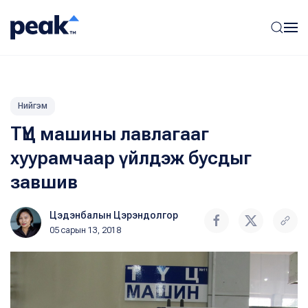
Нийгэм
ТҮЦ машины лавлагааг
хуурамчаар үйлдэж бусдыг
завшив
Цэдэнбалын Цэрэндолгор
05 сарын 13, 2018