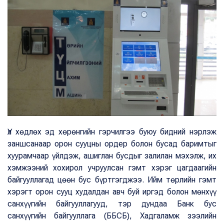
Үл хөдлөх эд хөрөнгийн гэрчилгээ буюу бидний нэрлэж
заншсанаар орон сууцны ордер болон бусад баримтыг
хуурамчаар үйлдэж, ашиглан бусдыг залилан мэхэлж, их
хэмжээний хохирол учруулсан гэмт хэрэг цагдаагийн
байгууллагад цөөн бус бүртгэгджээ. Ийм төрлийн гэмт
хэрэгт орон сууц худалдан авч буй иргэд болон мөнхүү
санхүүгийн байгууллагууд, тэр дундаа Банк бус
санхүүгийн байгууллага (ББСБ), Хадгаламж зээлийн