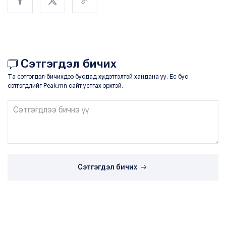
Сэтгэгдэл бичих
Та сэтгэгдэл бичихдээ бусдад хүндэтгэлтэй хандана уу. Ёс бус
сэтгэгдлийг Peak.mn сайт устгах эрхтэй.
Сэтгэгдэл бичих