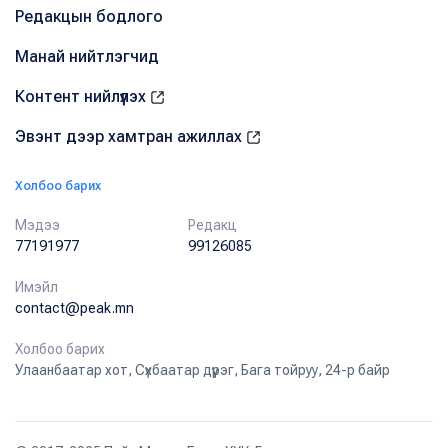
Редакцын бодлого
Манай нийтлэгчид
Контент нийлүүлэх
Эвэнт дээр хамтран ажиллах
Холбоо барих
Мэдээ
Редакц
77191977
99126085
Имэйл
contact@peak.mn
Холбоо барих
Улаанбаатар хот, Сүхбаатар дүүрэг, Бага тойруу, 24-р байр