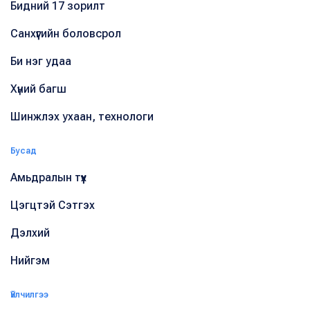
Бидний 17 зорилт
Санхүүгийн боловсрол
Би нэг удаа
Хүний багш
Шинжлэх ухаан, технологи
Бусад
Амьдралын түүх
Цэгцтэй Сэтгэх
Дэлхий
Нийгэм
Үйлчилгээ