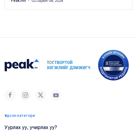
Peak.mn
・ 02 сарын 08, 2024
Үндсэн категори
Уурлах уу, учирлах уу?