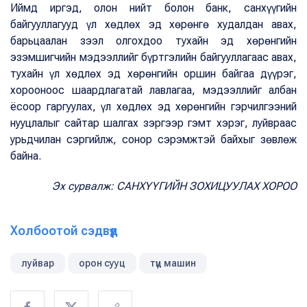
Иймд иргэд, олон нийт болон банк, санхүүгийн
байгууллагууд үл хөдлөх эд хөрөнгө худалдан авах,
барьцаалан зээл олгохдоо тухайн эд хөрөнгийн
эзэмшигчийн мэдээллийг бүртгэлийн байгууллагаас авах,
тухайн үл хөдлөх эд хөрөнгийн оршин байгаа дүүрэг,
хорооноос шаардлагатай лавлагаа, мэдээллийг албан
ёсоор гаргуулах, үл хөдлөх эд хөрөнгийн гэрчилгээний
нууцлалыг сайтар шалгах зэргээр гэмт хэрэг, луйвраас
урьдчилан сэргийлж, сонор сэрэмжтэй байхыг зөвлөж
байна.
Эх сурвалж: САНХҮҮГИЙН ЗОХИЦУУЛАХ ХОРОО
Холбоотой сэдвүүд
луйвар
орон сууц
түц машин