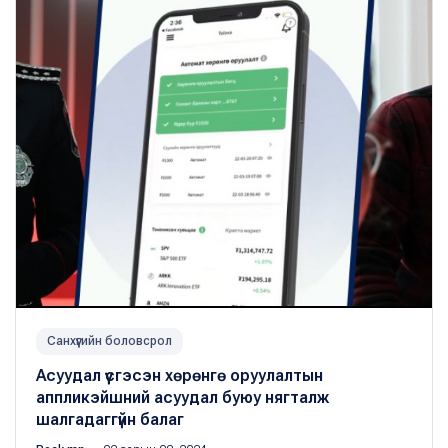
Санхүүгийн боловсрол
Асуудал үүсгэсэн хөрөнгө оруулалтын
аппликэйшний асуудал буюу нягталж
шалгадаггүйн балаг