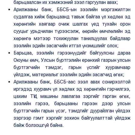
барьцаалсан их хэмжээний зээл гаргуулан авах;
Арилжааны банк, ББСБ-ын зээлийн мэргэжилтэн
судалгаа хийж барьцаанд тавьж байгаа үл хөдлөх эд
хөрөнгийн хаягаар очиж шалгах үед тухайн орон
сууцыг урьдчилан түрээсэлж, өөрийн өмчлөлийн эд
хөрөнгө мэтээр тохижуулан танилцуулах байдлаар
зээлийн эдийн засагчийн итгэл үнэмшлийг олох;
Барьцаа, зээлийн гэрээнүүдийг байгуулсны дараа
Оюуны өмч, Улсын бүртгэлийн ерөнхий газрын улсын
бүртгэгчийн тэмдэг, гарын үсгийг хуурамчаар
үйлдэж, материалыг зээлийн эдийн засагчид өгөх;
Арилжааны банк, ББСБ-аас зээл авах сонирхолтой
иргэдэд хуурамч үл хөдлөх эд хөрөнгийн гэрчилгээ,
цахим ТҮЦ машины лавлагаа зэргийг гарган өгөх,
зээлийн гэрээ, барьцааны гэрээн дээр улсын
бүртгэгчийн гарын үсэг, тэмдгийг дуурайлган үйлдэх
зэргээр гэмт хэргийг зохион байгуулалттай үйлдэж
байж болзошгүй байна.