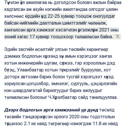
Түүнчлэн үйл ажиллагаа нь доголдсон боловч ажлын байраа
хадгалсан аж ахуйн нэгжийн ажилтандаа олгодог цалин
хөлснөөс
ердийн үед 22-25 хувиар тооцож оногуулдаг
байсан нийгмийн даатгалын шимтгэлийг чөлөөлж,
хөнгөлсөн арга хэмжээг хэсэгчлэн үргэлжлүүлж 2021 оны
эхний хагас 17 хувиар тооцохоор төлөвлөсөн байна.
Эдийн засгийн өсөлтийг улсын төсвийн хөрөнгөөр
дэмжих бодлогын хүрээнд хүн амын хэрэгцээг хангах
хотын инженерийн шугам, сүлжээ, гэр хорооллын дэд
бүтэц, Улаанбаатар хотын түгжрэлийг бууруулах, хот
доторх автозам барих болон тусгай хэрэгцээт хүүхэд
зориулсан цогцолбор, эмнэлэг, сургууль, цэцэрлэгийн
нэн шаардлагатай барилгуудыг барих ажлуудыг
төлөвлөсөн болохыг Ч.Хүрэлбаатар сайд танилцууллаа.
Дээрх бодлогын арга хэмжээний үр дүнд
төсөлд
төсвийн тэнцвэржүүлсэн орлого 2020 оны тодотголын
түвшнээс 2.1 их наяд төгрөгөөр нэмэгдэж 11.8 их наяд