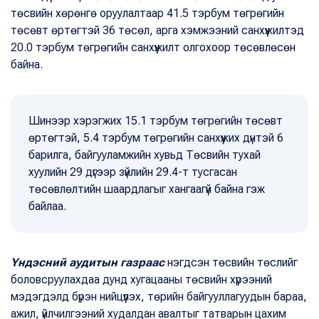
төсвийн хөрөнгө оруулалтаар 41.5 тэрбум төгрөгийн
төсөвт өртөгтэй 36 төсөл, арга хэмжээний санхүүжилтэд
20.0 тэрбум төгрөгийн санхүүжилт олгохоор төсөвлөсөн
байна.
Шинээр хэрэгжих 15.1 тэрбум төгрөгийн төсөвт
өртөгтэй, 5.4 тэрбум төгрөгийн санхүүжих дүнтэй 6
барилга, байгууламжийн хувьд Төсвийн тухай
хуулийн 29 дүгээр зүйлийн 29.4-т тусгасан
төсөвлөлтийн шаардлагыг хангаагүй байна гэж
байлаа.
Үндэсний аудитын газраас
нэгдсэн төсвийн төслийг
боловсруулахдаа дунд хугацааны төсвийн хүрээний
мэдэгдэлд бүрэн нийцүүлэх, төрийн байгууллагуудын бараа,
ажил, үйлчилгээний худалдан авалтыг татварын цахим