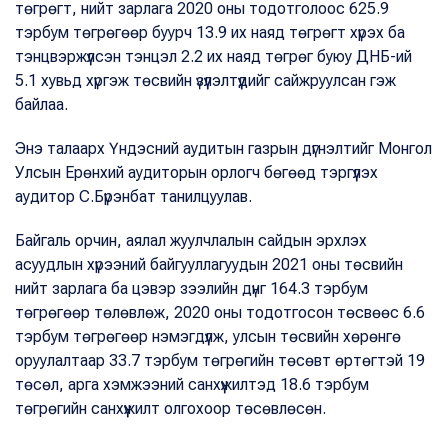
төгрөгт, нийт зарлага 2020 оны тодотголоос 625.9
тэрбум төгрөгөөр буурч 13.9 их наяд төгрөгт хүрэх ба
тэнцвэржүүлсэн тэнцэл 2.2 их наяд төгрөг буюу ДНБ-ий
5.1 хувьд хүргэж төсвийн үзүүлэлтүүдийг сайжруулсан гэж
байлаа.
Энэ талаарх Үндэсний аудитын газрын дүгнэлтийг Монгол
Улсын Ерөнхий аудиторын орлогч бөгөөд тэргүүлэх
аудитор С.Бүрэнбат танилцуулав.
Байгаль орчин, аялал жуулчлалын сайдын эрхлэх
асуудлын хүрээний байгууллагуудын 2021 оны төсвийн
нийт зарлага ба цэвэр зээлийн дүнг 164.3 тэрбум
төгрөгөөр төлөвлөж, 2020 оны тодотгосон төсвөөс 6.6
тэрбум төгрөгөөр нэмэгдүүлж, улсын төсвийн хөрөнгө
оруулалтаар 33.7 тэрбум төгрөгийн төсөвт өртөгтэй 19
төсөл, арга хэмжээний санхүүжилтэд 18.6 тэрбум
төгрөгийн санхүүжилт олгохоор төсөвлөсөн.