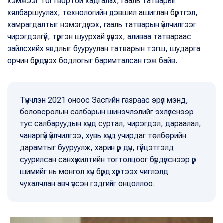
хэмжээг тогтвортой хадгалах, гааль татварыг
хялбаршуулах, технологийн дэвшил ашиглан бүртгэл,
хамрагдалтыг нэмэгдүүлэх, гааль татварын үйлчилгээг
чирэгдэлгүй, түргэн шуурхай үзүүлэх, аливаа татвараас
зайлсхийх явдлыг бууруулан татварын тэгш, шударга
орчин бүрдүүлэх бодлогыг баримталсан гэж байв.
Түүнчлэн 2021 оноос Засгийн газраас эрүүл мэнд,
боловсролын салбарын шинэчлэлийг эхлүүлснээр
тус салбаруудын хүнд суртал, чирэгдэл, дараалал,
чанаргүй үйлчилгээ, хувь хүнд учирдаг төлбөрийн
дарамтыг бууруулж, харин үр дүн, гүйцэтгэлд
суурилсан санхүүжилтийн тогтолцоог бүрдүүлснээр үр
шимийг нь монгол хүн бүрд хүртээх чиглэлд
чухалчлан авч үзсэн гэдгийг онцоллоо.