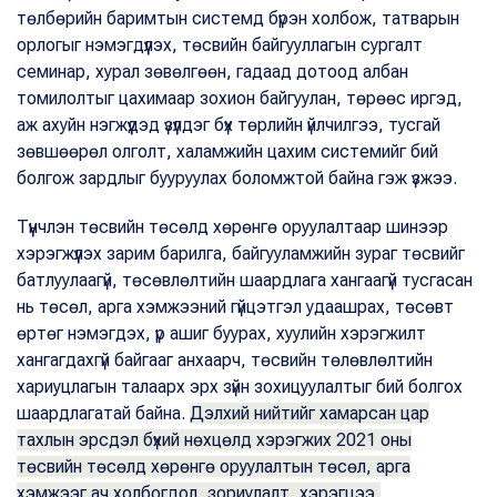
төлбөрийн баримтын системд бүрэн холбож, татварын
орлогыг нэмэгдүүлэх, төсвийн байгууллагын сургалт
семинар, хурал зөвөлгөөн, гадаад дотоод албан
томилолтыг цахимаар зохион байгуулан, төрөөс иргэд,
аж ахуйн нэгжүүдэд үзүүлдэг бүх төрлийн үйлчилгээ, тусгай
зөвшөөрөл олголт, халамжийн цахим системийг бий
болгож зардлыг бууруулах боломжтой байна гэж үзжээ.
Түүнчлэн төсвийн төсөлд хөрөнгө оруулалтаар шинээр
хэрэгжүүлэх зарим барилга, байгууламжийн зураг төсвийг
батлуулаагүй, төсөвлөлтийн шаардлага хангаагүй тусгасан
нь төсөл, арга хэмжээний гүйцэтгэл удаашрах, төсөвт
өртөг нэмэгдэх, үр ашиг буурах, хуулийн хэрэгжилт
хангагдахгүй байгааг анхаарч, төсвийн төлөвлөлтийн
хариуцлагын талаарх эрх зүйн зохицуулалтыг бий болгох
шаардлагатай байна.
Дэлхий нийтийг хамарсан цар
тахлын эрсдэл бүхий нөхцөлд хэрэгжих 2021 оны
төсвийн төсөлд хөрөнгө оруулалтын төсөл, арга
хэмжээг ач холбогдол, зориулалт, хэрэгцээ,