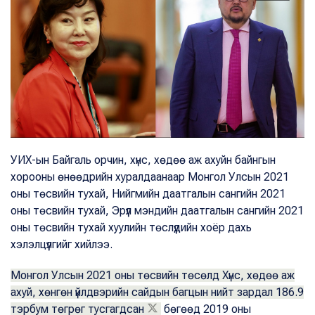
УИХ-ын Байгаль орчин, хүнс, хөдөө аж ахуйн байнгын
хорооны өнөөдрийн хуралдаанаар Монгол Улсын 2021
оны төсвийн тухай, Нийгмийн даатгалын сангийн 2021
оны төсвийн тухай, Эрүүл мэндийн даатгалын сангийн 2021
оны төсвийн тухай хуулийн төслүүдийн хоёр дахь
хэлэлцүүлгийг хийлээ.
Монгол Улсын 2021 оны төсвийн төсөлд Хүнс, хөдөө аж
ахуй, хөнгөн үйлдвэрийн сайдын багцын нийт зардал 186.9
тэрбум төгрөг тусгагдсан
бөгөөд 2019 оны