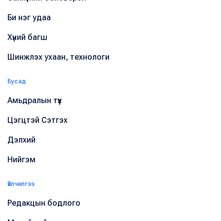
Би нэг удаа
Хүний багш
Шинжлэх ухаан, технологи
Бусад
Амьдралын түүх
Цэгцтэй Сэтгэх
Дэлхий
Нийгэм
Үйлчилгээ
Редакцын бодлого