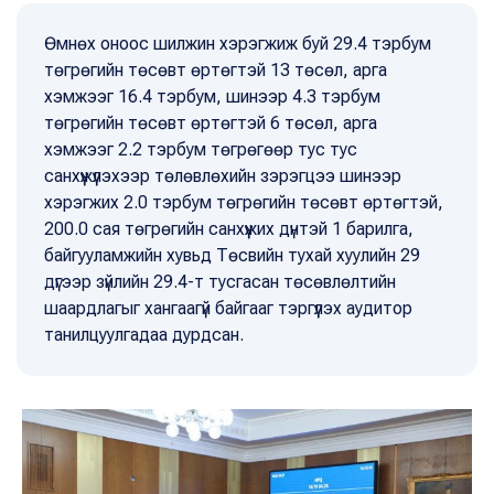
Өмнөх оноос шилжин хэрэгжиж буй 29.4 тэрбум
төгрөгийн төсөвт өртөгтэй 13 төсөл, арга
хэмжээг 16.4 тэрбум, шинээр 4.3 тэрбум
төгрөгийн төсөвт өртөгтэй 6 төсөл, арга
хэмжээг 2.2 тэрбум төгрөгөөр тус тус
санхүүжүүлэхээр төлөвлөхийн зэрэгцээ шинээр
хэрэгжих 2.0 тэрбум төгрөгийн төсөвт өртөгтэй,
200.0 сая төгрөгийн санхүүжих дүнтэй 1 барилга,
байгууламжийн хувьд Төсвийн тухай хуулийн 29
дүгээр зүйлийн 29.4-т тусгасан төсөвлөлтийн
шаардлагыг хангаагүй байгааг тэргүүлэх аудитор
танилцуулгадаа дурдсан.