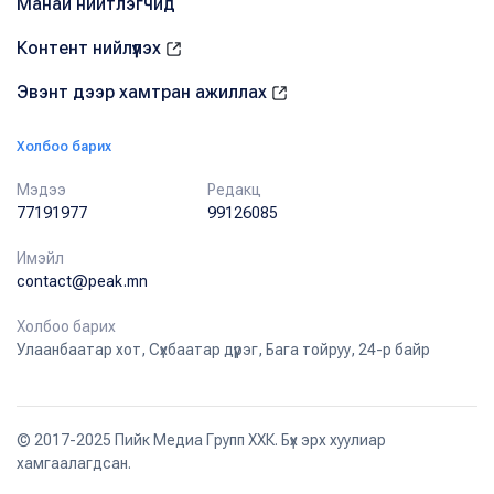
Манай нийтлэгчид
Контент нийлүүлэх
Эвэнт дээр хамтран ажиллах
Холбоо барих
Мэдээ
Редакц
77191977
99126085
Имэйл
contact@peak.mn
Холбоо барих
Улаанбаатар хот, Сүхбаатар дүүрэг, Бага тойруу, 24-р байр
© 2017-2025 Пийк Медиа Групп ХХК. Бүх эрх хуулиар
хамгаалагдсан.