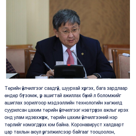
Төрийн үйлчилгээг саадгүй, шуурхай хүргэх, бага зардлаар
өндөр бүтээмж, үр ашигтай ажиллах бүхий л боломжийг
ашиглах зорилгоор мэдээллийн технологийн хөгжилд
суурилсан цахим төрийн үйлчилгээг нэвтрүүлэх ажлыг ирэх
онд улам идэвхжүүлж, төрийн цахим үйлчилгээний нэр
төрлийг нэмэгдүүлэх юм байна. Коронавируст халдварт
цар тахлын аюул үргэлжилсээр байгааг тооцоолон,