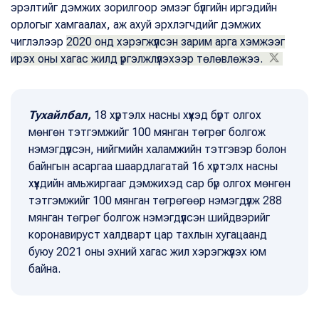
эрэлтийг дэмжих зорилгоор эмзэг бүлгийн иргэдийн
орлогыг хамгаалах, аж ахуй эрхлэгчдийг дэмжих
чиглэлээр
2020 онд хэрэгжүүлсэн зарим арга хэмжээг
ирэх оны хагас жилд үргэлжлүүлэхээр төлөвлөжээ.
Тухайлбал,
18 хүртэлх насны хүүхэд бүрт олгох
мөнгөн тэтгэмжийг 100 мянган төгрөг болгож
нэмэгдүүлсэн, нийгмийн халамжийн тэтгэвэр болон
байнгын асаргаа шаардлагатай 16 хүртэлх насны
хүүхдийн амьжиргааг дэмжихэд сар бүр олгох мөнгөн
тэтгэмжийг 100 мянган төгрөгөөр нэмэгдүүлж 288
мянган төгрөг болгож нэмэгдүүлсэн шийдвэрийг
коронавируст халдварт цар тахлын хугацаанд
буюу 2021 оны эхний хагас жил хэрэгжүүлэх юм
байна.