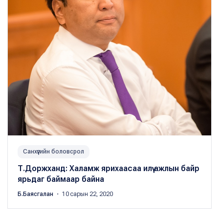
Санхүүгийн боловсрол
Т.Доржханд: Халамж ярихаасаа илүү ажлын байр
ярьдаг баймаар байна
Б.Баясгалан
・ 10 сарын 22, 2020