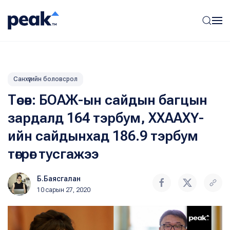
Санхүүгийн боловсрол
Төсөв: БОАЖ-ын сайдын багцын
зардалд 164 тэрбум, ХХААХҮ-
ийн сайдынхад 186.9 тэрбум
төгрөг тусгажээ
Б.Баясгалан
10 сарын 27, 2020