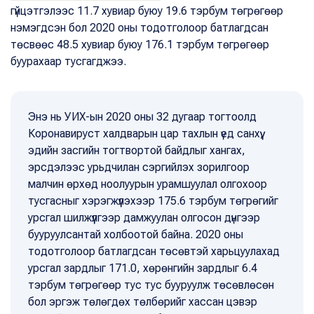
гүйцэтгэлээс 11.7 хувиар буюу 19.6 тэрбум төгрөгөөр
нэмэгдсэн бол 2020 оны тодотголоор батлагдсан
төсвөөс 48.5 хувиар буюу 176.1 тэрбум төгрөгөөр
буурахаар тусгагджээ.
Энэ нь УИХ-ын 2020 оны 32 дугаар тогтоолд
Коронавируст халдварын цар тахлын үед санхүү,
эдийн засгийн тогтвортой байдлыг хангах,
эрсдэлээс урьдчилан сэргийлэх зорилгоор
малчин өрхөд ноолуурын урамшуулал олгохоор
тусгасныг хэрэгжүүлэхээр 175.6 тэрбум төгрөгийг
урсгал шилжүүлгээр дамжуулан олгосон дүнгээр
бууруулсантай холбоотой байна. 2020 оны
тодотголоор батлагдсан төсөвтэй харьцуулахад
урсгал зардлыг 171.0, хөрөнгийн зардлыг 6.4
тэрбум төгрөгөөр тус тус бууруулж төсөвлөсөн
бол эргэж төлөгдөх төлбөрийг хассан цэвэр