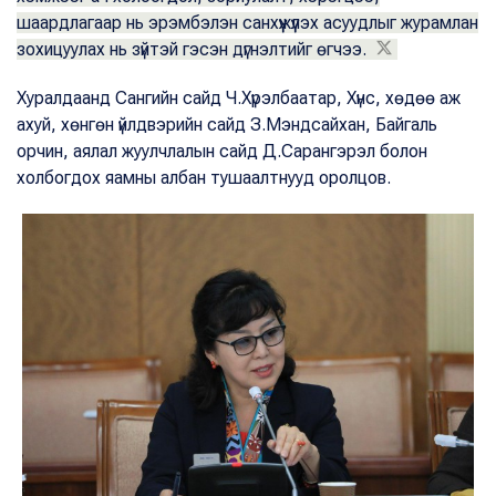
шаардлагаар нь эрэмбэлэн санхүүжүүлэх асуудлыг журамлан
зохицуулах нь зүйтэй гэсэн дүгнэлтийг өгчээ.
Хуралдаанд Сангийн сайд Ч.Хүрэлбаатар, Хүнс, хөдөө аж
ахуй, хөнгөн үйлдвэрийн сайд З.Мэндсайхан, Байгаль
орчин, аялал жуулчлалын сайд Д.Сарангэрэл болон
холбогдох яамны албан тушаалтнууд оролцов.