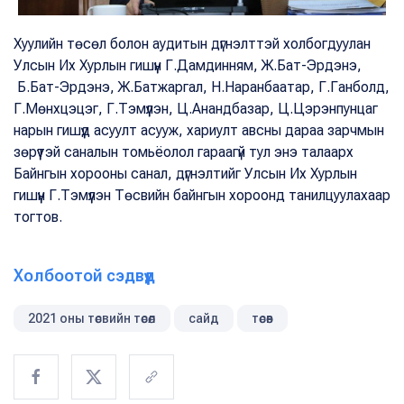
Хуулийн төсөл болон аудитын дүгнэлттэй холбогдуулан
Улсын Их Хурлын гишүүн Г.Дамдинням, Ж.Бат-Эрдэнэ,
Б.Бат-Эрдэнэ, Ж.Батжаргал, Н.Наранбаатар, Г.Ганболд,
Г.Мөнхцэцэг, Г.Тэмүүлэн, Ц.Анандбазар, Ц.Цэрэнпунцаг
нарын гишүүд асуулт асууж, хариулт авсны дараа зарчмын
зөрүүтэй саналын томьёолол гараагүй тул энэ талаарх
Байнгын хорооны санал, дүгнэлтийг Улсын Их Хурлын
гишүүн Г.Тэмүүлэн Төсвийн байнгын хороонд танилцуулахаар
тогтов.
Холбоотой сэдвүүд
2021 оны төсвийн төсөл
сайд
төсөв