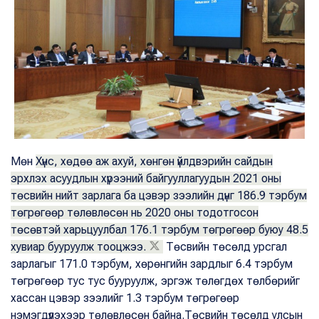
Мөн
Хүнс, хөдөө аж ахуй, хөнгөн үйлдвэрийн сайдын
эрхлэх асуудлын хүрээний байгууллагуудын 2021 оны
төсвийн нийт зарлага ба цэвэр зээлийн дүнг 186.9 тэрбум
төгрөгөөр төлөвлөсөн нь 2020 оны тодотгосон
төсөвтэй харьцуулбал 176.1 тэрбум төгрөгөөр буюу 48.5
хувиар бууруулж тооцжээ.
Төсвийн төсөлд урсгал
зарлагыг 171.0 тэрбум, хөрөнгийн зардлыг 6.4 тэрбум
төгрөгөөр тус тус бууруулж, эргэж төлөгдөх төлбөрийг
хассан цэвэр зээлийг 1.3 тэрбум төгрөгөөр
нэмэгдүүлэхээр төлөвлөсөн байна.Төсвийн төсөлд улсын