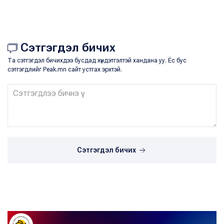
Сэтгэгдэл бичих
Та сэтгэгдэл бичихдээ бусдад хүндэтгэлтэй хандана уу. Ёс бус
сэтгэгдлийг Peak.mn сайт устгах эрхтэй.
Сэтгэгдэл бичих