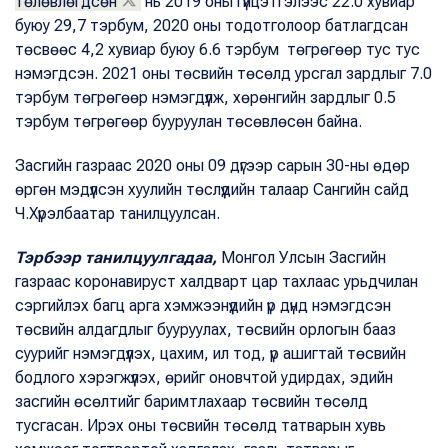
төлөвлөгдсөн
нь 2019 оны гүйцэтгэлээс 22.0 хувиар
буюу 29,7 тэрбум, 2020 оны тодотголоор батлагдсан
төсвөөс 4,2 хувиар буюу 6.6 тэрбум төгрөгөөр тус тус
нэмэгдсэн. 2021 оны төсвийн төсөлд урсгал зардлыг 7.0
тэрбум төгрөгөөр нэмэгдүүлж, хөрөнгийн зардлыг 0.5
тэрбум төгрөгөөр бууруулан төсөвлөсөн байна.
Засгийн газраас 2020 оны 09 дүгээр сарын 30-ны өдөр
өргөн мэдүүлсэн хуулийн төслүүдийн талаар Сангийн сайд
Ч.Хүрэлбаатар танилцуулсан.
Тэрбээр танилцуулгадаа,
Монгол Улсын Засгийн
газраас коронавируст халдварт цар тахлаас урьдчилан
сэргийлэх багц арга хэмжээнүүдийн үр дүнд нэмэгдсэн
төсвийн алдагдлыг бууруулах, төсвийн орлогын бааз
суурийг нэмэгдүүлэх, цахим, ил тод, үр ашигтай төсвийн
бодлого хэрэгжүүлэх, өрийг оновчтой удирдах, эдийн
засгийн өсөлтийг баримтлахаар төсвийн төсөлд
тусгасан. Ирэх оны төсвийн төсөлд татварын хувь