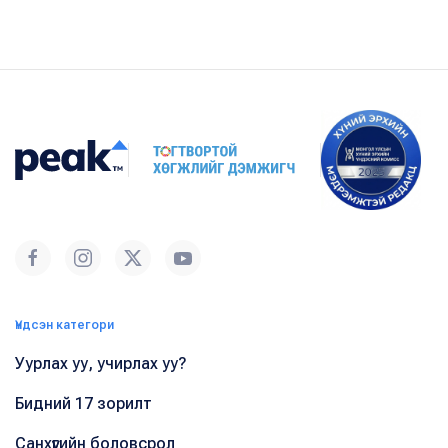
Үндсэн категори
Уурлах уу, учирлах уу?
Бидний 17 зорилт
Санхүүгийн боловсрол