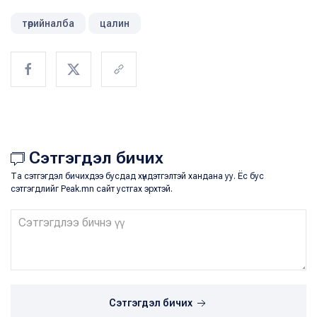
төрийналба
цалин
Сэтгэгдэл бичих
Та сэтгэгдэл бичихдээ бусдад хүндэтгэлтэй хандана уу. Ёс бус
сэтгэгдлийг Peak.mn сайт устгах эрхтэй.
Сэтгэгдэл бичих