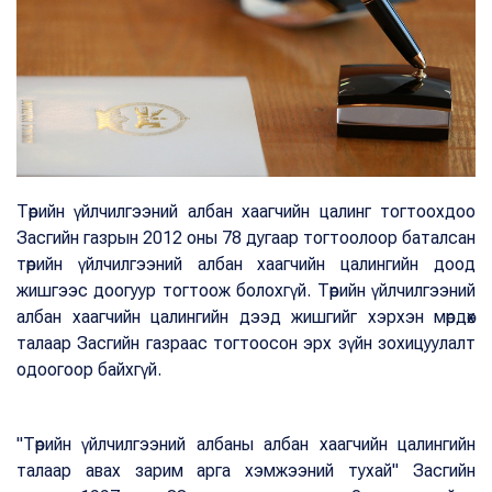
Төрийн үйлчилгээний албан хаагчийн цалинг тогтоохдоо
Засгийн газрын 2012 оны 78 дугаар тогтоолоор баталсан
төрийн үйлчилгээний албан хаагчийн цалингийн доод
жишгээс доогуур тогтоож болохгүй. Төрийн үйлчилгээний
албан хаагчийн цалингийн дээд жишгийг хэрхэн мөрдөх
талаар Засгийн газраас тогтоосон эрх зүйн зохицуулалт
одоогоор байхгүй.
"Төрийн үйлчилгээний албаны албан хаагчийн цалингийн
талаар авах зарим арга хэмжээний тухай" Засгийн