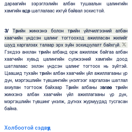
дараагийн зэрэглэлийн албан тушаалын цалингийн
хамгийн өндөр шатлалаас ихгүй байвал зохистой.
3/
Төрийн жинхэнэ болон төрийн үйлчилгээний албан
хаагчийн үндсэн цалинг тогтооход ажилласан жилийг
шууд харгалзах талаар эрх зүйн зохицуулалт байхгүй.
Гэхдээ анхлан төрийн албанд орж ажиллаж байгаа албан
хаагчийн хувьд цалингийн сүлжээний хамгийн доод
шатлалаас эхлэн үндсэн цалинг тогтоох нь зүйтэй.
Цаашид тухайн төрийн албан хаагчийн үйл ажиллагааны үр
дүн, мэргэшлийн түвшингийн үнэлгээг харгалзан шатлал
ахиулан тогтоож байхаар Төрийн албаны зөвлөлөөс төрийн
жинхэнэ албан хаагчийн үйл ажиллагааны үр дүн,
мэргэшлийн түвшинг үнэлж, дүгнэх журмуудад тусгасан
байна.
Холбоотой сэдвүүд