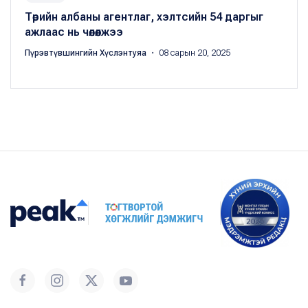
Төрийн албаны агентлаг, хэлтсийн 54 даргыг
ажлаас нь чөлөөлжээ
Пүрэвтүвшингийн Хүслэнтуяа
・ 08 сарын 20, 2025