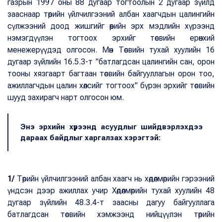
газрын 1997 оны 88 дугаар тогтоолын 2 дугаар зүйлд
зааснаар төрийн үйлчилгээний албан хаагчдын цалингийн
сүлжээний доод жишгийг өөрийн эрх мэдлийн хүрээнд
нэмэгдүүлэн тогтоох эрхийг төсвийн ерөнхий
менежерүүдэд олгосон. Мөн Төсвийн тухай хуулийн 16
дугаар зүйлийн 16.5.3-т "батлагдсан цалингийн сан, орон
тооны хязгаарт багтаан төсвийн байгууллагын орон тоо,
ажиллагчдын цалин хөлсийг тогтоох" бүрэн эрхийг төсвийн
шууд захирагч нарт олгосон юм.
Энэ эрхийн хүрээнд асуудлыг шийдвэрлэхдээ
дараах байдлыг харгалзах хэрэгтэй:
1/
Төрийн үйлчилгээний албан хаагч нь хөдөлмөрийн гэрээний
үндсэн дээр ажиллах учир Хөдөлмөрийн тухай хуулийн 48
дугаар зүйлийн 48.3.4-т заасны дагуу байгууллага
батлагдсан төсвийн хэмжээнд нийцүүлэн төрийн