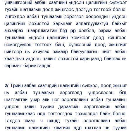
үйлчилгээний албан хаагчийн үндсэн цалингийн сүлжээг
тухайн шатлалын доод жишгээс дээгүүр тогтоож болно.
Ингэхдээ албан тушаалын зэрэглэл хоорондын үндсэн
цалингийн зохистой харьцааг алдагдуулахгүй байхыг
анхаарах шаардлагатай бөгөөд өөрөөр хэлбэл, зарим албан
тушаалын үндсэн цалингийн хэмжээг доод жишгээс
нэмэгдүүлэн тогтоох биш, сүлжээний доод жишгийг
нийтээр нь ахиулах замаар байгууллагын нийт албан
хаагчдын үндсэн цалинг зохистой харьцаанд байлгах нь
зарчмыг баримталдаг.
2/
Төрийн албан хаагчдийн цалингийн сүлжээ, доод жишиг
нь албан тушаалын зэрэглэлд үндэслэсэн бөгөөд
шатлалтай учир аль нэг зэрэглэлийн албан тушаалын
үндсэн цалин түүний дараагийн зэрэглэлийн албан
тушаалынхаас өндөр тогтоогдох тохиолдол байж болно.
Гэхдээ ямар ч нөхцөлд тухайн зэрэглэлийн албан
тушаалын цалингийн хамгийн өндөр шатлал нь түүний