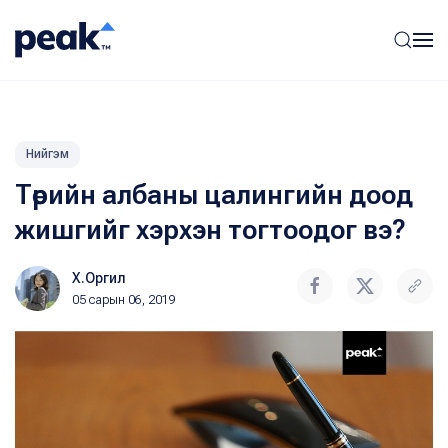
Нийгэм
Төрийн албаны цалингийн доод
жишгийг хэрхэн тогтоодог вэ?
Х.Оргил
05 сарын 06, 2019