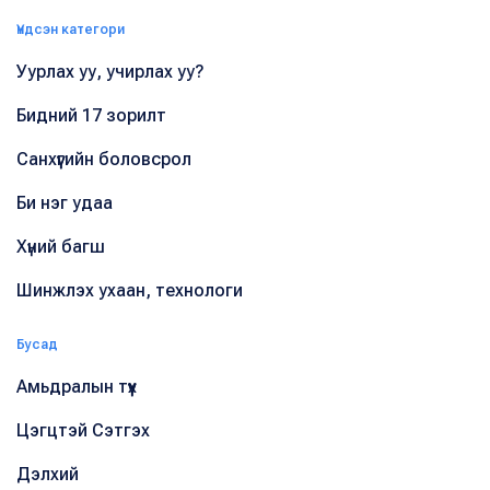
Үндсэн категори
Уурлах уу, учирлах уу?
Бидний 17 зорилт
Санхүүгийн боловсрол
Би нэг удаа
Хүний багш
Шинжлэх ухаан, технологи
Бусад
Амьдралын түүх
Цэгцтэй Сэтгэх
Дэлхий