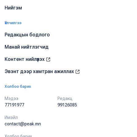
Нийгэм
Үйлчилгээ
Редакцын бодлого
Манай нийтлэгчид
Контент нийлүүлэх
Эвэнт дээр хамтран ажиллах
Холбоо барих
Мэдээ
Редакц
77191977
99126085
Имэйл
contact@peak.mn
Холбоо барих