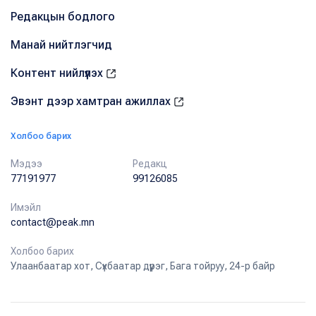
Редакцын бодлого
Манай нийтлэгчид
Контент нийлүүлэх
Эвэнт дээр хамтран ажиллах
Холбоо барих
Мэдээ
Редакц
77191977
99126085
Имэйл
contact@peak.mn
Холбоо барих
Улаанбаатар хот, Сүхбаатар дүүрэг, Бага тойруу, 24-р байр