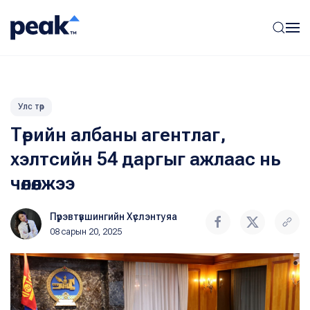
Улс төр
Төрийн албаны агентлаг,
хэлтсийн 54 даргыг ажлаас нь
чөлөөлжээ
Пүрэвтүвшингийн Хүслэнтуяа
08 сарын 20, 2025