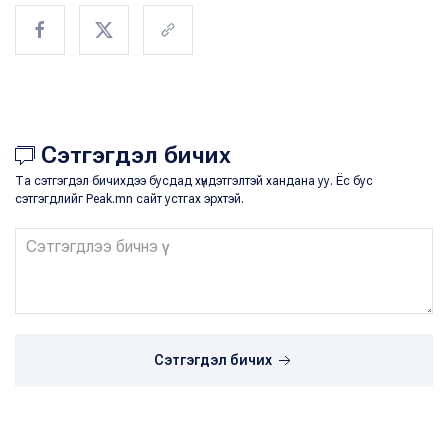
Сэтгэгдэл бичих
Та сэтгэгдэл бичихдээ бусдад хүндэтгэлтэй хандана уу. Ёс бус
сэтгэгдлийг Peak.mn сайт устгах эрхтэй.
Сэтгэгдэл бичих