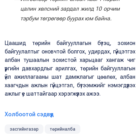
цалин хөлсний зардал жилд 10 орчим
тэрбум төгрөгөөр буурах юм байна.
Цаашид төрийн байгууллагын бүтэц, зохион
байгуулалтыг оновчтой болгох, удирдах, гүйцэтгэх
албан тушаалын зохистой харьцааг хангаж чиг
үүргийн давхардлыг арилгах, төрийн байгууллагын
үйл ажиллагааны шат дамжлагыг цөөлөх, албан
хаагчдын ажлын гүйцэтгэл, бүтээмжийг нэмэгдүүлэх
ажлыг үе шаттайгаар хэрэгжүүлэх ажээ.
Холбоотой сэдвүүд
засгийнгазар
төрийналба