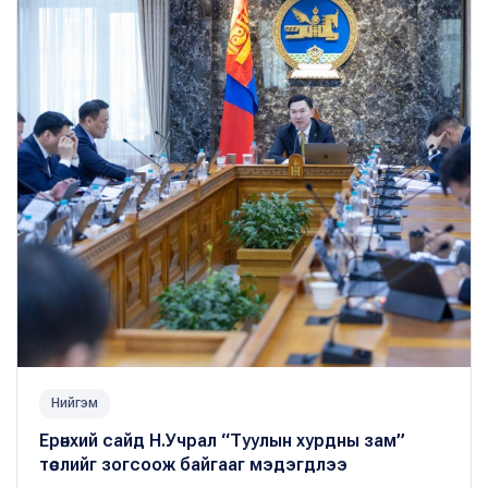
Нийгэм
Ерөнхий сайд Н.Учрал “Туулын хурдны зам”
төслийг зогсоож байгааг мэдэгдлээ