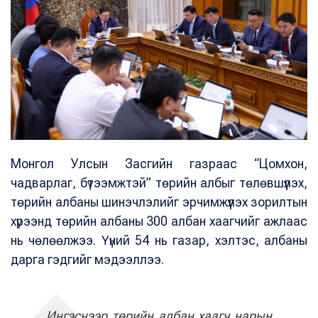
Монгол Улсын Засгийн газраас “Цомхон,
чадварлаг, бүтээмжтэй” төрийн албыг төлөвшүүлэх,
төрийн албаны шинэчлэлийг эрчимжүүлэх зорилтын
хүрээнд төрийн албаны 300 албан хаагчийг ажлаас
нь чөлөөлжээ. Үүний 54 нь газар, хэлтэс, албаны
дарга гэдгийг мэдээллээ.
Ингэснээр төрийн албан хаагч нарын