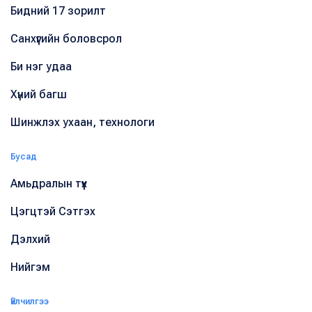
Бидний 17 зорилт
Санхүүгийн боловсрол
Би нэг удаа
Хүний багш
Шинжлэх ухаан, технологи
Бусад
Амьдралын түүх
Цэгцтэй Сэтгэх
Дэлхий
Нийгэм
Үйлчилгээ