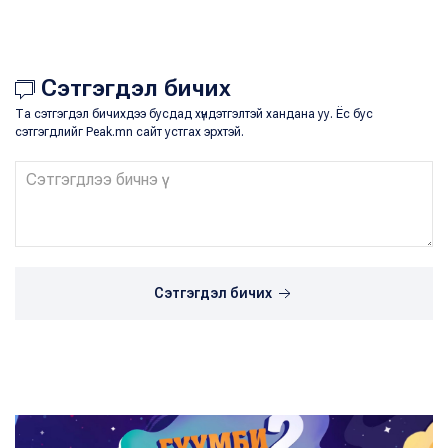
Сэтгэгдэл бичих
Та сэтгэгдэл бичихдээ бусдад хүндэтгэлтэй хандана уу. Ёс бус
сэтгэгдлийг Peak.mn сайт устгах эрхтэй.
Сэтгэгдэл бичих