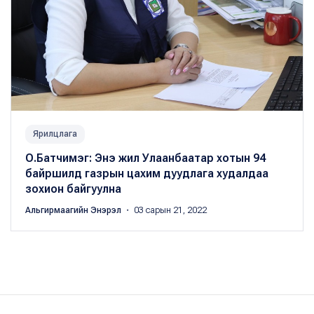
Ярилцлага
О.Батчимэг: Энэ жил Улаанбаатар хотын 94
байршилд газрын цахим дуудлага худалдаа
зохион байгуулна
Альгирмаагийн Энэрэл
・ 03 сарын 21, 2022