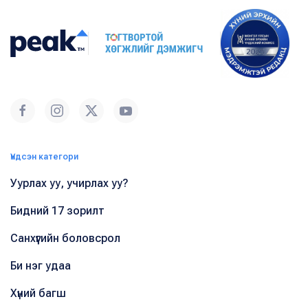
Үндсэн категори
Уурлах уу, учирлах уу?
Бидний 17 зорилт
Санхүүгийн боловсрол
Би нэг удаа
Хүний багш