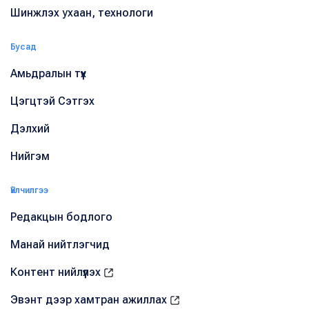
Шинжлэх ухаан, технологи
Бусад
Амьдралын түүх
Цэгцтэй Сэтгэх
Дэлхий
Нийгэм
Үйлчилгээ
Редакцын бодлого
Манай нийтлэгчид
Контент нийлүүлэх
Эвэнт дээр хамтран ажиллах