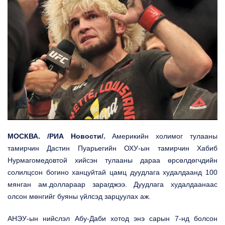
МОСКВА. /РИА Новости/.
Америкийн холимог тулааны
тамирчин Дастин Пуарьегийн ОХУ-ын тамирчин Хабиб
Нурмагомедовтой хийсэн тулааны
дараа өрсөлдөгчдийн
солилцсон
богино ханцуйтай цамц дуудлага худалдаанд 100
мянган ам.доллараар зарагджээ. Дуудлага худалдаанаас
олсон мөнгийг
буяны үйлсэд
зарцуулах аж.
АНЭУ-ын нийслэл Абу-Даби хотод энэ сарын 7-нд болсон