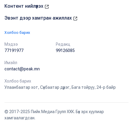
Контент нийлүүлэх
Эвэнт дээр хамтран ажиллах
Холбоо барих
Мэдээ
Редакц
77191977
99126085
Имэйл
contact@peak.mn
Холбоо барих
Улаанбаатар хот, Сүхбаатар дүүрэг, Бага тойруу, 24-р байр
© 2017-2025 Пийк Медиа Групп ХХК. Бүх эрх хуулиар
хамгаалагдсан.