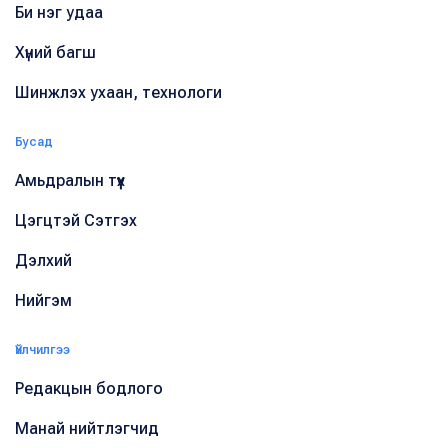
Би нэг удаа
Хүний багш
Шинжлэх ухаан, технологи
Бусад
Амьдралын түүх
Цэгцтэй Сэтгэх
Дэлхий
Нийгэм
Үйлчилгээ
Редакцын бодлого
Манай нийтлэгчид