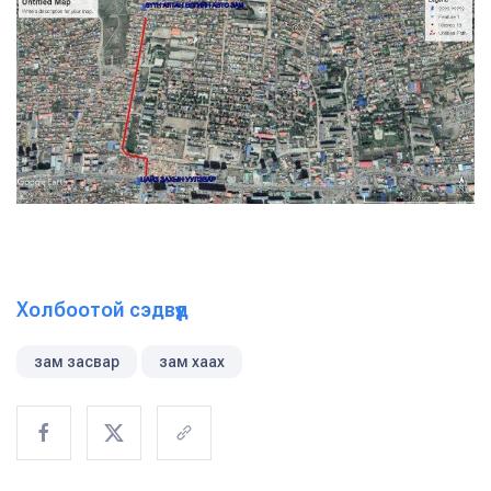
Холбоотой сэдвүүд
зам засвар
зам хаах