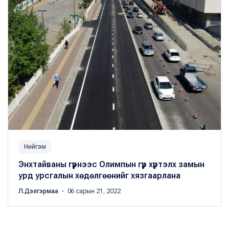
Нийгэм
Энхтайваны гүүрнээс Олимпын гүүр хүртэлх замын
урд урсгалын хөдөлгөөнийг хязгаарлана
Л.Дэлгэрмаа
・ 06 сарын 21, 2022