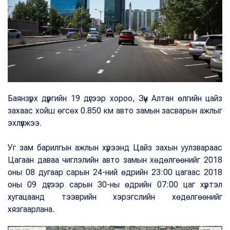
Баянзүрх дүүргийн 19 дүгээр хороо, Зүүн Алтан өлгийн цайз
захаас хойш өгсөх 0.850 км авто замын засварын ажлыг
эхлүүлжээ.
Уг зам барилгын ажлын хүрээнд Цайз захын уулзвараас
Цагаан даваа чиглэлийн авто замын хөдөлгөөнийг 2018
оны 08 дугаар сарын 24-ний өдрийн 23:00 цагаас 2018
оны 09 дүгээр сарын 30-ны өдрийн 07:00 цаг хүртэл
хугацаанд тээврийн хэрэгслийн хөдөлгөөнийг
хязгаарлана.