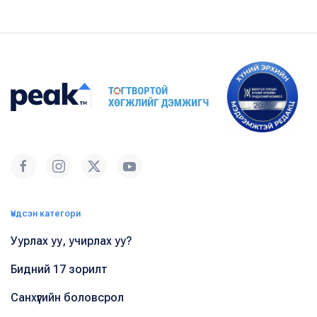
Үндсэн категори
Уурлах уу, учирлах уу?
Бидний 17 зорилт
Санхүүгийн боловсрол