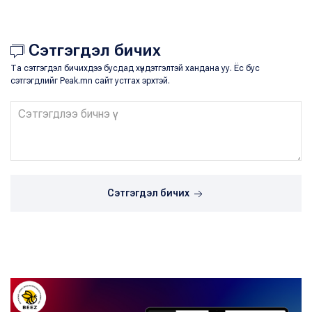
Сэтгэгдэл бичих
Та сэтгэгдэл бичихдээ бусдад хүндэтгэлтэй хандана уу. Ёс бус
сэтгэгдлийг Peak.mn сайт устгах эрхтэй.
Сэтгэгдэл бичих