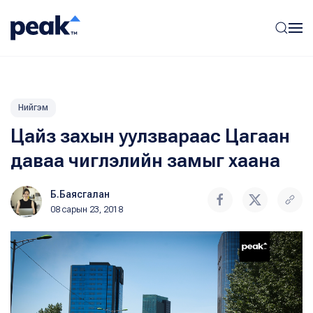
Нийгэм
Цайз захын уулзвараас Цагаан
даваа чиглэлийн замыг хаана
Б.Баясгалан
08 сарын 23, 2018