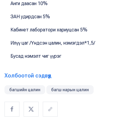
Анги даасан 10%
ЗАН удирдсан 5%
Кабинет лаборатори хариуцсан 5%
Илүү цаг /Үндсэн цалин, нэмэгдэл*1,5/
Бусад нэмэлт чиг үүрэг
Холбоотой сэдвүүд
багшийн цалин
багш нарын цалин