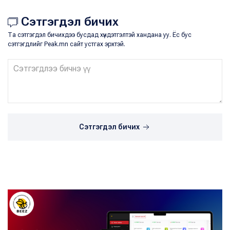
Сэтгэгдэл бичих
Та сэтгэгдэл бичихдээ бусдад хүндэтгэлтэй хандана уу. Ёс бус
сэтгэгдлийг Peak.mn сайт устгах эрхтэй.
Сэтгэгдэл бичих