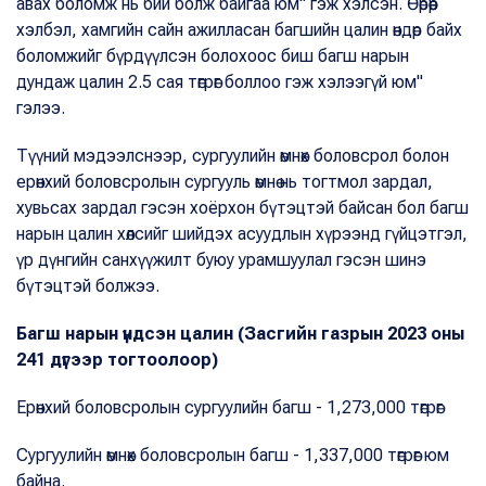
авах боломж нь бий болж байгаа юм" гэж хэлсэн. Өөрөөр
хэлбэл, хамгийн сайн ажилласан багшийн цалин өндөр байх
боломжийг бүрдүүлсэн болохоос биш багш нарын
дундаж цалин 2.5 сая төгрөг боллоо гэж хэлээгүй юм"
гэлээ.
Түүний мэдээлснээр, сургуулийн өмнөх боловсрол болон
ерөнхий боловсролын сургууль өмнө нь тогтмол зардал,
хувьсах зардал гэсэн хоёрхон бүтэцтэй байсан бол багш
нарын цалин хөлсийг шийдэх асуудлын хүрээнд гүйцэтгэл,
үр дүнгийн санхүүжилт буюу урамшуулал гэсэн шинэ
бүтэцтэй болжээ.
Багш нарын үндсэн цалин (Засгийн газрын 2023 оны
241 дүгээр тогтоолоор)
Ерөнхий боловсролын сургуулийн багш - 1,273,000 төгрөг
Сургуулийн өмнөх боловсролын багш - 1,337,000 төгрөг юм
байна.