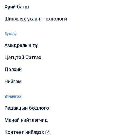
Хүний багш
Шинжлэх ухаан, технологи
Бусад
Амьдралын түүх
Цэгцтэй Сэтгэх
Дэлхий
Нийгэм
Үйлчилгээ
Редакцын бодлого
Манай нийтлэгчид
Контент нийлүүлэх