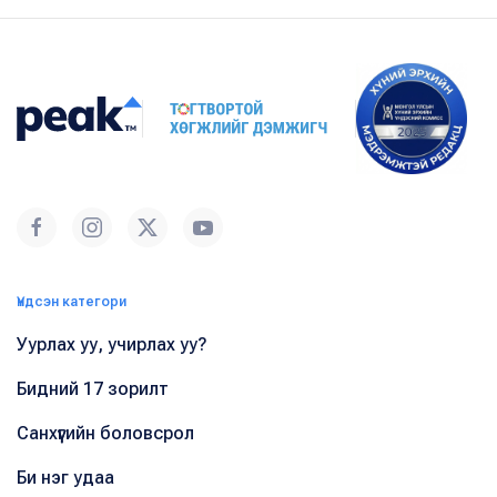
Үндсэн категори
Уурлах уу, учирлах уу?
Бидний 17 зорилт
Санхүүгийн боловсрол
Би нэг удаа