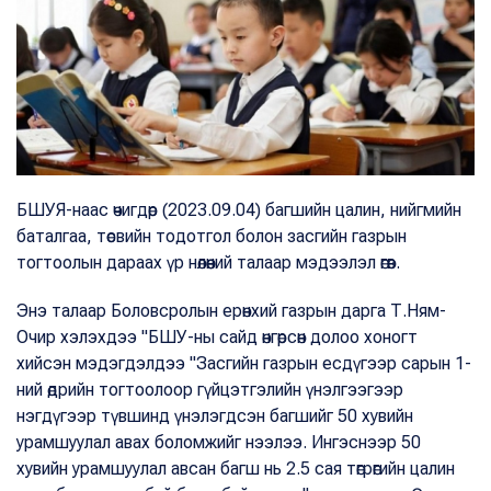
БШУЯ-наас өчигдөр (2023.09.04) багшийн цалин, нийгмийн
баталгаа, төсвийн тодотгол болон засгийн газрын
тогтоолын дараах үр нөлөөний талаар мэдээлэл өгөв.
Энэ талаар Боловсролын ерөнхий газрын дарга Т.Ням-
Очир хэлэхдээ "БШУ-ны сайд өнгөрсөн долоо хоногт
хийсэн мэдэгдэлдээ "Засгийн газрын есдүгээр сарын 1-
ний өдрийн тогтоолоор гүйцэтгэлийн үнэлгээгээр
нэгдүгээр түвшинд үнэлэгдсэн багшийг 50 хувийн
урамшуулал авах боломжийг нээлээ. Ингэснээр 50
хувийн урамшуулал авсан багш нь 2.5 сая төгрөгийн цалин