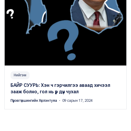
Нийгэм
БАЙР СУУРЬ: Хэн ч гэрчилгээ аваад хичээл
зааж болно, гол нь үр дүн чухал
Пүрэвтүвшингийн Хүслэнтуяа
・ 09 сарын 17, 2024