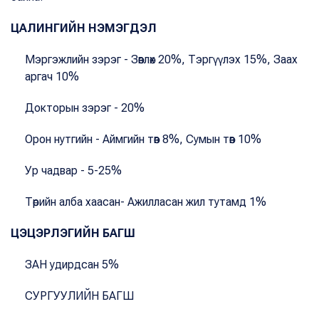
ЦАЛИНГИЙН НЭМЭГДЭЛ
Мэргэжлийн зэрэг - Зөвлөх 20%, Тэргүүлэх 15%, Заах
аргач 10%
Докторын зэрэг - 20%
Орон нутгийн - Аймгийн төв 8%, Сумын төв 10%
Ур чадвар - 5-25%
Төрийн алба хаасан- Ажилласан жил тутамд 1%
ЦЭЦЭРЛЭГИЙН БАГШ
ЗАН удирдсан 5%
СУРГУУЛИЙН БАГШ