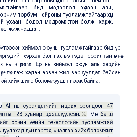
рэлийн тогтолцооны үндсэн эсийг “нейрон”
мжтайгаар бид мэдээлэл хүлээн авч,
 орчим тэрбум нейроны тусламжтайгаар хүн
с ой ухаан, бодол мэдрэмжтэй болж, харж,
 хөгжиж чаддаг.
вч бүтээсэн хиймэл оюуны тусламжтайгаар бид үр
ргэдийг хэрхэн бэлтгэх вэ гэдэг сорилтын өмнө
 нь ч өрөөсгөл. Ер нь хиймэл оюун аль хэдийн
өөрчлөх гэж хэдэн арван жил зарцуулдаг байсан
тэй хийх шинэ боломжуудыг нээж байна.
р
АI нь суралцагчийн идэвх оролцоог 47
илтыг 23 хувиар дээшлүүлсэн.
Мөн
багш
ийг орчин үеийн технологийн тусламжтай
ьцуулахад дүн гаргах, үнэлгээ хийх боломжит