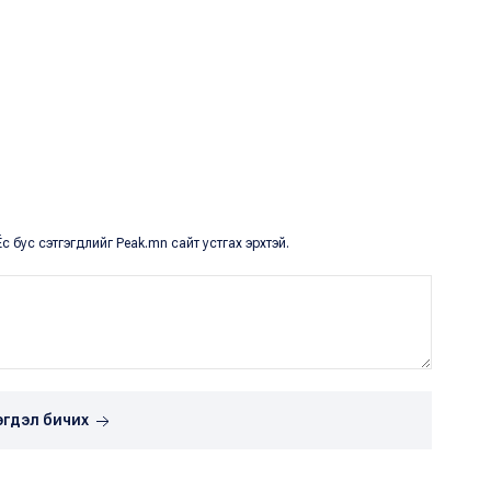
с бус сэтгэгдлийг Peak.mn сайт устгах эрхтэй.
эгдэл бичих