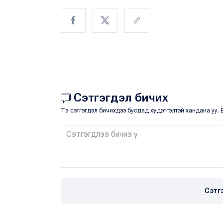
Сэтгэгдэл бичих
Та сэтгэгдэл бичихдээ бусдад хүндэтгэлтэй хандана уу. Ё
Сэтг