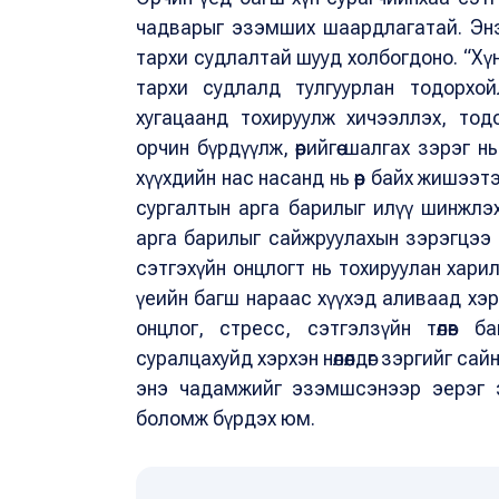
чадварыг эзэмших шаардлагатай.
Эн
тархи судлалтай шууд холбогдоно. “Хүн
тархи судлалд тулгуурлан тодорхойл
хугацаанд тохируулж хичээллэх, то
орчин бүрдүүлж, өөрийгөө шалгах зэрэг 
хүүхдийн нас насанд нь өөр байх жишээ
сургалтын арга барилыг илүү шинжлэх
арга барилыг сайжруулахын зэрэгцээ б
сэтгэхүйн онцлогт нь тохируулан хари
үеийн багш нараас хүүхэд аливаад хэрх
онцлог, стресс, сэтгэлзүйн төлөв б
суралцахуйд хэрхэн нөлөөлдөг зэргийг 
энэ чадамжийг эзэмшсэнээр эерэг зөв
боломж бүрдэх юм.