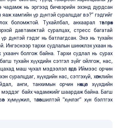
э чадамж нь эргээд бичвэрийн эхэнд дурдсан
 яаж хамгийн үр дүнтэй суралцдаг вэ?” гэдгийг
ох боломжтой. Тухайлбал, анхаарал төвлөрөх
дорхой давтамжтай суралцах, стресс багатай
нь үр дүнтэй гэдэг нь батлагдсан. Энэ нь тухайн
тэй. Ингэснээр тархи судлалын шинжлэх ухаан нь
 ухаанч болгож байна. Тархи судлал нь сурах
агш тухайн хүүхдийн сэтгэл зүйг ойлгож, нас,
лцахад маш чухал мэдээлэл өгдөг. Иймээс орчин
эн суралцдаг, хүүхдийн нас, сэтгэхүй, хөгжлийн
айдал, анги, танхимын орчин нөхцөл хүүхдийн
сайн мэддэг байх чадамжийг шаардаж байна. Багш
 хүмүүжил, төлөвшилтэй “хүнлэг” хүн бэлтгэх