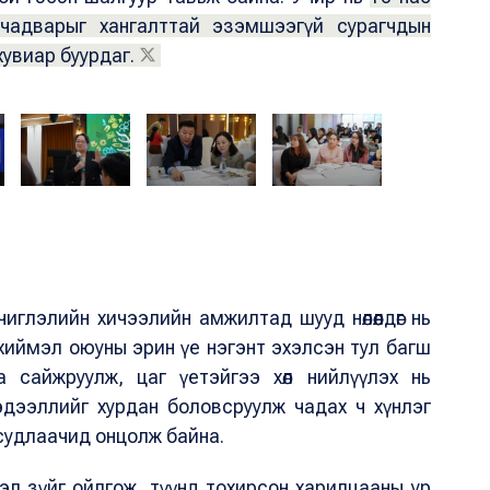
чадварыг хангалттай эзэмшээгүй сурагчдын
увиар буурдаг.
иглэлийн хичээлийн амжилтад шууд нөлөөлдөг нь
 хиймэл оюуны эрин үе нэгэнт эхэлсэн тул багш
а сайжруулж, цаг үетэйгээ хөл нийлүүлэх нь
эдээллийг хурдан боловсруулж чадах ч хүнлэг
 судлаачид онцолж байна.
эл зүйг ойлгож, түүнд тохирсон харилцааны ур