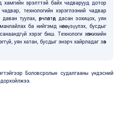
элд хамгийн эрэлттэй байх чадварууд дотор
х чадвар, технологийн хэрэглээний чадвар
аван туулах, өөрчлөлтөд дасан зохицох, уян
манлайлах ба нийгэмд нөлөө үзүүлэх, бусдыг
санаандгүй хэрэг биш. Технологи хөгжихийн
гүй, уян хатан, бусдыг энэрч хайрладаг зөв
гтэйгээр Боловсролын судалгааны үндэсний
одорхойлжээ.