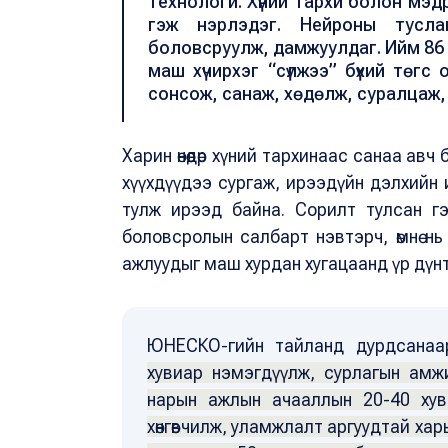
технологи. Хүний тархи болон мэд
гэж нэрлэдэг. Нейроны тусла
боловсруулж, дамжуулдаг. Ийм 86
маш хүчирхэг “сүлжээ” бүхий төг
сонсож, санаж, хөдөлж, суралцаж,
Харин өнөөдөр хүний тархинаас санаа а
хүүхдүүдээ сургаж, ирээдүйн дэлхийн и
тулж ирээд байна. Сорилт тулсан гэх
боловсролын салбарт нэвтэрч, өмнө нь 
ажлуудыг маш хурдан хугацаанд үр дүн
ЮНЕСКО-гийн тайланд дурдсанаа
хувиар нэмэгдүүлж, сурлагын амж
нарын ажлын ачааллын 20-40 хув
хөнгөвчилж, уламжлалт аргуудтай хар