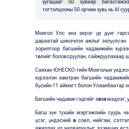
хугацааг 50 хувиар багасгажээ
тогтолцооны 50 орчим хувь нь AI су
Монгол Улс энэ эерэг үр дүнг гаргах
дараатай шинэчлэх ажлыг эхлүүлсэн.
зорилгоор багшийн чадамжийн хүрээ
төслийг боловсруулан, сайжруулахаар 
Саяхан ЮНЕСКО-гийн Монголын үндэсн
хүрээлэн хамтран багшийн чадамжийн
бүсийн 11 аймагт болон Улаанбаатар х
Багшийн чадамж гэдгийг зөвхөн мэдлэг,
Багш хүн тухайн мэргэжлийн суурь ч
үсэг, үндэсний өв соёл, нийгэм, сэтгэл
ажиллах ур чадваруудыг эзэмших ёст