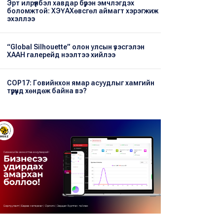
Эрт илрүүлбэл хавдар бүрэн эмчлэгдэх
боломжтой: ХЭҮА​Хөвсгөл аймагт хэрэгжиж
эхэллээ
“Global Silhouette” олон улсын үзэсгэлэн
ХААН галерейд нээлтээ хийлээ
COP17: Говийнхон ямар асуудлыг хамгийн
түрүүнд хөндөж байна вэ?