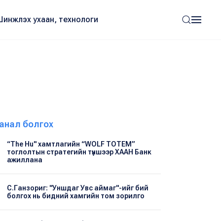
Шинжлэх ухаан, технологи
анал болгох
“The Hu" хамтлагийн “WOLF TOTEM”
тоглолтын стратегийн түншээр ХААН Банк
ажиллана
С.Ганзориг: "Уншдаг Увс аймаг"-ийг бий
болгох нь бидний хамгийн том зорилго