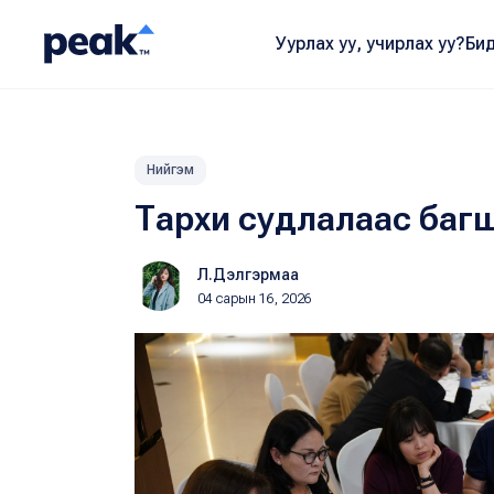
Уурлах уу, учирлах уу?
Бид
Нийгэм
Тархи судлалаас баг
Л.Дэлгэрмаа
04 сарын 16, 2026