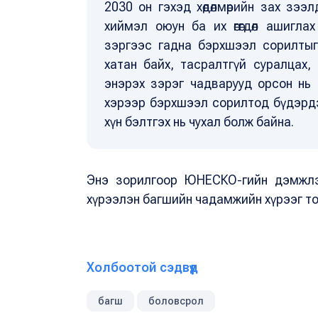
2030 он гэхэд хөдөлмөрийн зах зэ
хиймэл оюун ба их өгөгдөл ашигла
зэргээс гадна бэрхшээл сорилтыг д
хатан байх, тасралтгүй суралцах, 
энэрэх зэрэг чадварууд орсон нь 
хэрээр бэрхшээл сорилтод бүдэрдэг
хүн бэлтгэх нь чухал болж байна.
Энэ зорилгоор ЮНЕСКО-гийн дэмжлэ
хүрээлэн багшийн чадамжийн хүрээг т
Холбоотой сэдвүүд
багш
боловсрол