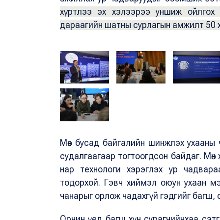
хүртлээ эх хэлээрээ уншиж ойлгох 
дараагийн шатны сурлагын амжилт 50 х
Мөн бусад байгалийн шинжлэх ухааны ч
судалгаагаар тогтоогдсон байдаг. Мөн
нар технологи хэрэглэх ур чадвара
тодорхой. Гэвч хиймэл оюун ухаан м
чанарыг орлож чадахгүй гэдгийг багш,
Орчин үед багш хүн сурагчийнхаа сэтг