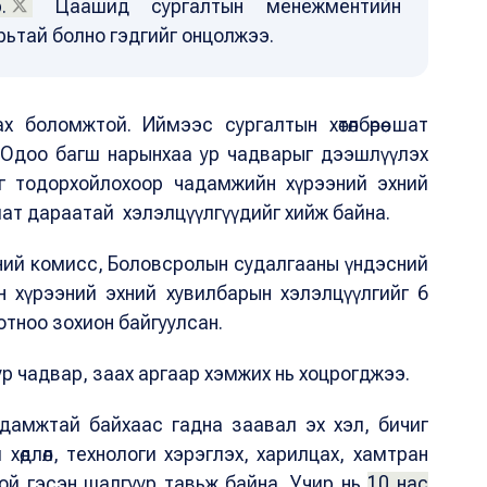
.
Цаашид сургалтын менежментийн
урьтай болно гэдгийг онцолжээ.
 боломжтой. Иймээс сургалтын хөтөлбөрөө шат
 Одоо багш нарынхаа ур чадварыг дээшлүүлэх
г тодорхойлохоор чадамжийн хүрээний эхний
шат дараатай хэлэлцүүлгүүдийг хийж байна.
ий комисс, Боловсролын судалгааны үндэсний
 хүрээний эхний хувилбарын хэлэлцүүлгийг 6
отноо зохион байгуулсан.
 ур чадвар, заах аргаар хэмжих нь хоцрогджээ.
адамжтай байхаас гадна заавал эх хэл, бичиг
 хөдлөл, технологи хэрэглэх, харилцах, хамтран
ой гэсэн шалгуур тавьж байна. Учир нь
10 нас