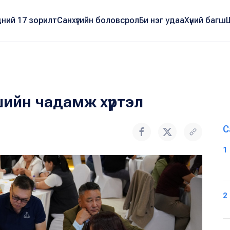
ний 17 зорилт
Санхүүгийн боловсрол
Би нэг удаа
Хүний багш
шийн чадамж хүртэл
С
1
2