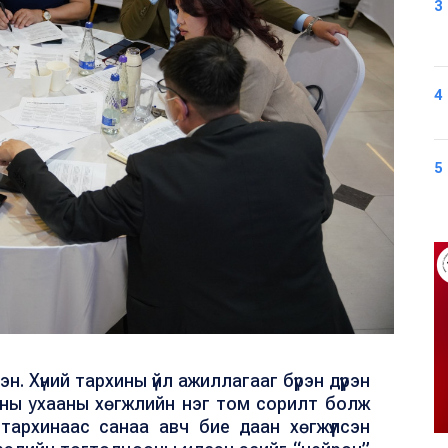
3
4
5
. Хүний тархины үйл ажиллагааг бүрэн дүүрэн
уны ухааны хөгжлийн нэг том сорилт болж
тархинаас санаа авч бие даан хөгжүүлсэн