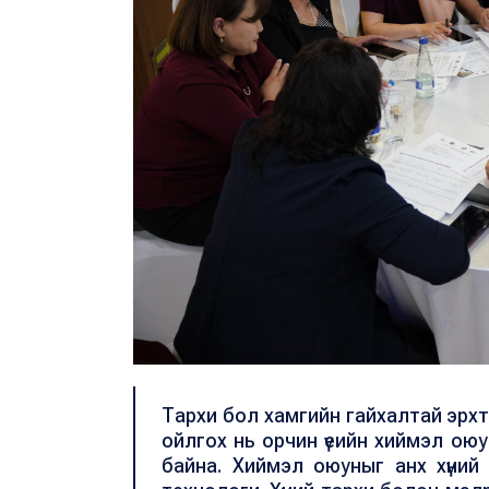
Тархи бол хамгийн гайхалтай эрхтэн
ойлгох нь орчин үеийн хиймэл ою
байна. Хиймэл оюуныг анх хүний 