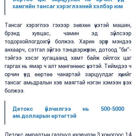
хамгийн тансаг хэрэглээний хэлбэр юм
Тансаг хэрэглээ гэхээр зөвхөн үнэтэй машин,
брэнд хувцас, чамин эд зүйлсээр
тодорхойлогдохгүй болжээ. Харин эрүүл мэндээ
анхаарч, сэтгэл зүйгээ тэнцвэржүүлэн, дотоод “би”-
тэйгээ хэсэг хугацаанд хамт байж ойлгох цаг
гаргах нь ямар ч алт мөнгөнөөс үнэтэй. Тиймдээ ч
орчин үед өөртөө чанартай зарцуулдаг хүнийг
тансаг амьдралын хэв маягтай нэгэн хэмээн үзэх
болжээ.
Детокс үйлчилгээ нь 500-5000
ам.долларын өртөгтэй
Детокс амралтын газрууд ихэвчлэн 3 хоногоос 14