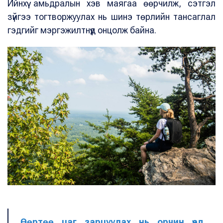
Ийнхүү амьдралын хэв маягаа өөрчилж, сэтгэл
зүйгээ тогтворжуулах нь шинэ төрлийн тансаглал
гэдгийг мэргэжилтнүүд онцолж байна.
Өөртөө цаг зарцуулах нь орчин үед