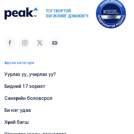
Үндсэн категори
Уурлах уу, учирлах уу?
Бидний 17 зорилт
Санхүүгийн боловсрол
Би нэг удаа
Хүний багш