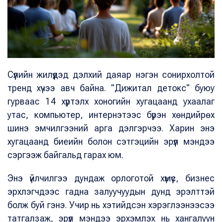
Сүүлийн жилүүдэд дэлхий даяар нэгэн сонирхолтой
тренд хүчээ авч байна. "Дижитал детокс" буюу
гурваас 14 хүртэлх хоногийн хугацаанд ухаалаг
утас, компьютер, интернэтээс бүрэн хөндийрөх
шинэ эмчилгээний арга дэлгэрчээ. Харин энэ
хугацаанд биеийн болон сэтгэцийн эрүүл мэндээ
сэргээж байгальд гарах юм.
Энэ үйлчилгээ дундаж орлоготой хүмүүс, бизнес
эрхлэгчдээс гадна залуучуудын дунд эрэлттэй
болж буй гэнэ. Учир нь хэтийдсэн хэрэглээнээсээ
татгалзаж, эрүүл мэндээ эрхэмлэх нь хангалуун