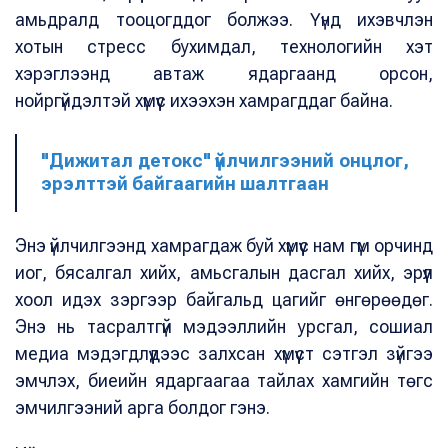
амьдралд тооцогддог болжээ. Үүнд ихэвчлэн
хотын стресс бухимдал, технологийн хэт
хэрэглээнд автаж ядаргаанд орсон,
нойргүйдэлтэй хүмүүс ихээхэн хамрагддаг байна.
"Дижитал детокс" үйлчилгээний онцлог,
эрэлттэй байгаагийн шалтгаан
Энэ үйлчилгээнд хамрагдаж буй хүмүүс нам гүм орчинд
иог, бясалгал хийх, амьсгалын дасгал хийх, эрүүл
хоол идэх зэргээр байгальд цагийг өнгөрөөдөг.
Энэ нь тасралтгүй мэдээллийн урсгал, сошиал
медиа мэдэгдлүүдээс залхсан хүмүүст сэтгэл зүйгээ
эмчлэх, биеийн ядаргаагаа тайлах хамгийн төгс
эмчилгээний арга болдог гэнэ.