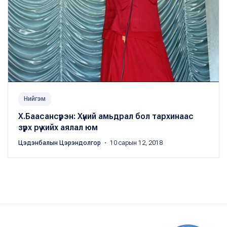
Нийгэм
Х.Баасансүрэн: Хүний амьдрал бол тархинаас
зүрх рүү хийх аялал юм
Цэдэнбалын Цэрэндолгор
・ 10 сарын 12, 2018