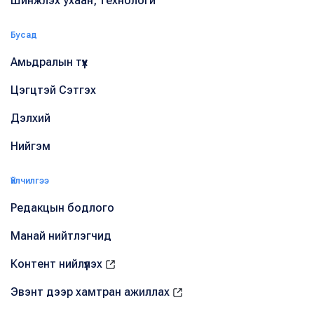
Шинжлэх ухаан, технологи
Бусад
Амьдралын түүх
Цэгцтэй Сэтгэх
Дэлхий
Нийгэм
Үйлчилгээ
Редакцын бодлого
Манай нийтлэгчид
Контент нийлүүлэх
Эвэнт дээр хамтран ажиллах