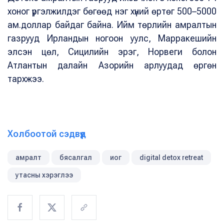
хоног үргэлжилдэг бөгөөд нэг хүний өртөг 500–5000
ам.доллар байдаг байна. Ийм төрлийн амралтын
газрууд Ирландын ногоон уулс, Марракешийн
элсэн цөл, Сицилийн эрэг, Норвеги болон
Атлантын далайн Азорийн арлуудад өргөн
тархжээ.
Холбоотой сэдвүүд
амралт
бясалгал
иог
digital detox retreat
утасны хэрэглээ