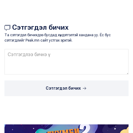
Сэтгэгдэл бичих
Та сэтгэгдэл бичихдээ бусдад хүндэтгэлтэй хандана уу. Ёс бус
сэтгэгдлийг Peak.mn сайт устгах эрхтэй.
Сэтгэгдэл бичих