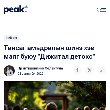
Нийгэм
Тансаг амьдралын шинэ хэв
маяг буюу "Дижитал детокс"
Пүрэвтүвшингийн Хүслэнтуяа
08 сарын 26, 2025