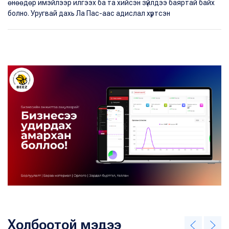
өнөөдөр имэйлээр илгээх ба та хийсэн зүйлдээ баяртай байх
болно. Уругвай дахь Ла Пас-аас адислал хүртсэн
Холбоотой мэдээ