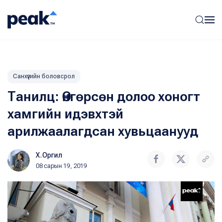
Санхүүгийн боловсрол
Танилц: Өнгөрсөн долоо хоногт
хамгийн идэвхтэй
арилжаалагдсан хувьцаанууд
Х.Оргил
08 сарын 19, 2019