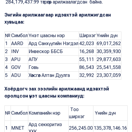
284,179,437.99 төгрөгөөр арилжаалагдсан байна.
Энгийн арилжаагаар идэвхтэй арилжигдсан
хувьцаа:
№
Симбол
Үнэт цаасны нэр
Ширхэг
Үнийн дүн
1
AARD
Ард Санхүүгийн Нэгдэл
42,023
69,017,262
2
INV
Инвескор ББСБ
16,268
30,359,930
3
APU
АПУ
55,111
29,877,603
4
GOV
Говь
86,543
25,541,558
5
ADU
Хөвсгөл Алтан Дуулга
32,992
23,307,059
Хоёрдогч зах зээлийн арилжаанд идэвхтэй
оролцсон үнэт цаасны компаниуд:
Тоо
№
Симбол
Компанийн нэр
Үнийн дүн
ширхэг
Ард секюритиз
1
MNET
256,245.00
135,378,146.16
ХХК