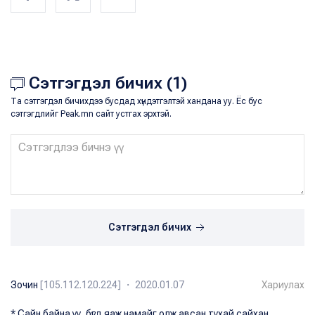
Сэтгэгдэл бичих (1)
Та сэтгэгдэл бичихдээ бусдад хүндэтгэлтэй хандана уу. Ёс бус
сэтгэгдлийг Peak.mn сайт устгах эрхтэй.
Сэтгэгдэл бичих
Зочин
[105.112.120.224] ・ 2020.01.07
Хариулах
* Сайн байна уу, бүгд яаж намайг олж авсан тухай сайхан