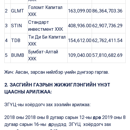
Голомт Капитал
2
GLMT
163,099.00
86,364,703.36
ХХК
Стандарт
3
STIN
408,936.00
62,907,736.29
инвестмент ХХК
Ти Ди Би Капитал
4
TDB
154,612.00
62,762,411.54
ХХК
Бумбат-Алтай
5
BUMB
109,040.00
57,810,682.69
ХХК
Жич: Авсан, зарсан нийлбэр үнийн дүнгээр гаргав.
2. ЗАСГИЙН ГАЗРЫН ЖИЖИГЛЭНГИЙН ҮНЭТ
ЦААСНЫ АРИЛЖАА:
ЗГҮЦ-ны хоёрдогч зах зээлийн арилжаа:
2018 оны 2018 оны 8 дугаар сарын 12-ны өдрөөс 2019 оны 8
дугаар сарын 16-ны өдрүүдэд ЗГҮЦ хоёрдогч зах