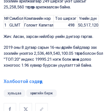
зээлийн арилжаагаар 249 ширхэг үнэт цаасыг
25,258,560 төгрөгөөр арилжаалсан байна.
№
Симбол
Компанийн нэр
Тоо ширхэг
Үнийн дүн
1
GLMT
Голомт Капитал
498
50,517,120
Жич: Авсан, зарсан нийлбэр үнийн дүнгээр гаргав.
2019 оны 8 дугаар сарын 16-ны өдрийн байдлаар зах
зээлийн үнэлгээ 2,536,469,540,100.05 төгрөг болсон бол
"ТОП 20" индекс 19995.21 нэгж болж өмнөх долоо
хоногоос 1.96 хувиар буурсан үзүүлэлттэй байна.
Холбоотой сэдвүүд
хувьцаа
хөрөнгийн бирж