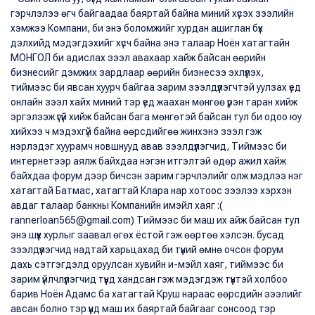
гэрчлэлээ өгч байгаадаа баяртай байна миний хүсэх зээлийн
хэмжээ Компани, би энэ боломжийг хурдан ашиглан бүх
дэлхийд мэдэгдэхийг хүсч байна энэ талаар Ноён хатагтайн
МОНГОЛ би адислах зээл авахаар хайж байсан өөрийн
бизнесийг дэмжих зардлаар өөрийн бизнесээ эхлүүлэх,
тиймээс би явсан хуурч байгаа зарим зээлдүүлэгчтэй уулзах үед
онлайн зээл хайх миний тэр үед жаахан мөнгөө үрэн таран хийж
эргэлзэж үгүй ​​хийж байсан бага мөнгөтэй байсан тул би одоо юу
хийхээ ч мэдэхгүй байна өөрсдийгөө жинхэнэ зээл гэж
нэрлэдэг хуурамч новшнууд авав зээлдүүлэгчид, Тиймээс би
интернетээр аялж байхдаа нэгэн итгэлтэй өдөр ажил хайж
байхдаа форум дээр бичсэн зарим гэрчлэлийг олж мэдлээ нэг
хатагтай Батмас, хатагтай Клара нар хотоос зээлээ хэрхэн
авдаг талаар банкны Компанийн имэйл хаяг :(
rannerloan565@gmail.com) Тиймээс би маш их айж байсан тул
энэ шүүх хурлыг заавал өгөх ёстой гэж өөртөө хэлсэн. бусад
зээлдүүлэгчид надтай харьцахад би түүний өмнө очсон форум
дахь сэтгэгдэлд оруулсан хувийн и-мэйл хаяг, тиймээс би
зарим үйлчлүүлэгчид түүнд хандсан гэж мэдэгдэж түүнтэй холбоо
барив Ноён Адамс ба хатагтай Круш нараас өөрсдийн зээлийг
авсан болно тэр үүнд маш их баяртай байгааг сонсоод тэр