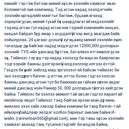
намайг тэр гэж батлав миний хүссэн зээлийн хэмжээг авах
боломжтой зөв компанид, Тэд өгсөн надад зээлдэгчийн
зээлийн өргөдлийн маягтыг бөглөж, буцааж өгөхөд
зориулагдсан, миний тухай бүх шаардлагатай мэдээллийг
тэдэнд өгсөн тул надад өгсөн юм тэдний компанийн нөхцөл,
нөхцөл байдал бүгд ямар ч асуудалгүйгээр жигд явагдаж байв
хойшлуулах, 24 цагаас доошгүй хугацаанд миний зээлийн хүчин
төгөлдөр дүн байгааг надад мэдэгдсэн 12000,000 долларын
зээлийг ТУЗ-ийн дансанд бүртгэж, баталжээ итгэмжлэгдсэн
хүн, Тиймээс тэр үед тэр надад хэлэхэд би маш их баярласан
тэдгээрийг банкны дэлгэрэнгүй мэдээллээр илгээх ёстой.
Гэхдээ би үүнийг хийхэд маш эргэлзээтэй байсан тиймээс би
энэ зээлдүүлэгч Ranner-д итгэж, итгэх болно гэдгээ хэлсэн
банкны дансанд өгсөн тул би банкнаасаа гайхаж хүлээн авдаг
миний дансанд ноён Раннер 50, 000 долларын гүйлгээ хийгдсэн
байна. Тиймээс би зээлээ амжилттай авсан гэдгээ яаралтай
имэйлээр явуул Тиймээс тэнд байгаа эрхэм ахан дүүс минь
жинхэнэ зээл хайх хэвээр байна компани би танд Ranner-тай
иймэрхүү байдлаар эелдэг холбоо барихыг зөвлөж байна И-
мэйл: (rannerloan565@gmail.com), мөн тэр таны хүссэн зээлийн
хэмжээг авахад тань тусална гэдгийг би мэдэж байна,