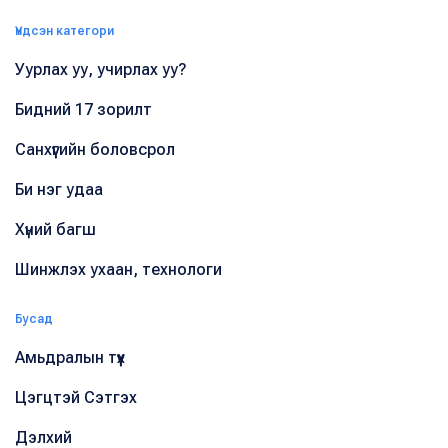
Үндсэн категори
Уурлах уу, учирлах уу?
Бидний 17 зорилт
Санхүүгийн боловсрол
Би нэг удаа
Хүний багш
Шинжлэх ухаан, технологи
Бусад
Амьдралын түүх
Цэгцтэй Сэтгэх
Дэлхий