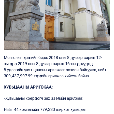
Монголын хөрөнгийн бирж 2018 оны 8 дугаар сарын 12-
ны өдрөөс 2019 оны 8 дугаар сарын 16-ны өдрүүдэд
5 удаагийн үнэт цаасны арилжааг зохион байгуулж, нийт
309,437,997.99 төгрөгийн арилжаа хийсэн байна.
ХУВЬЦААНЫ АРИЛЖАА:
-Хувьцааны хоёрдогч зах зээлийн арилжаа:
Нийт 44 компанийн 779,330 ширхэг хувьцааг