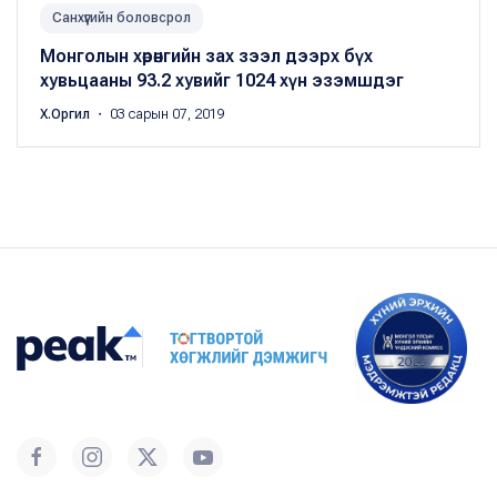
Санхүүгийн боловсрол
Монголын хөрөнгийн зах зээл дээрх бүх
хувьцааны 93.2 хувийг 1024 хүн эзэмшдэг
Х.Оргил
・ 03 сарын 07, 2019