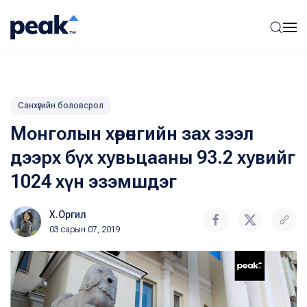
Санхүүгийн боловсрол
Монголын хөрөнгийн зах зээл
дээрх бүх хувьцааны 93.2 хувийг
1024 хүн эзэмшдэг
Х.Оргил
03 сарын 07, 2019