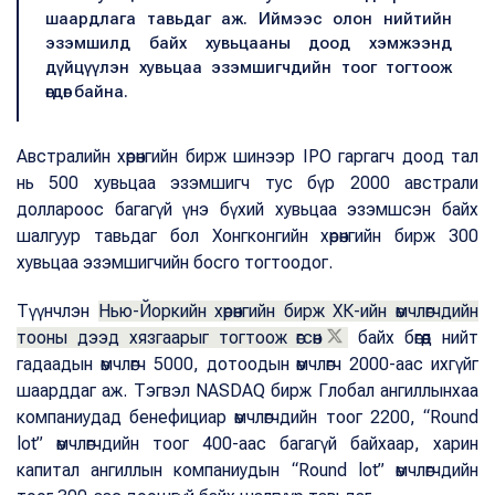
шаардлага тавьдаг аж. Иймээс олон нийтийн
эзэмшилд байх хувьцааны доод хэмжээнд
дүйцүүлэн хувьцаа эзэмшигчдийн тоог тогтоож
өгдөг байна.
Австралийн хөрөнгийн бирж шинээр IPO гаргагч доод тал
нь 500 хувьцаа эзэмшигч тус бүр 2000 австрали
доллароос багагүй үнэ бүхий хувьцаа эзэмшсэн байх
шалгуур тавьдаг бол Хонгконгийн хөрөнгийн бирж 300
хувьцаа эзэмшигчийн босго тогтоодог.
Түүнчлэн
Нью-Йоркийн хөрөнгийн бирж ХК-ийн өмчлөгчдийн
тооны дээд хязгаарыг тогтоож өгсөн
байх бөгөөд нийт
гадаадын өмчлөгч 5000, дотоодын өмчлөгч 2000-аас ихгүйг
шаарддаг аж. Тэгвэл NASDAQ бирж Глобал ангиллынхаа
компаниудад бенефициар өмчлөгчдийн тоог 2200, “Round
lot” өмчлөгчдийн тоог 400-аас багагүй байхаар, харин
капитал ангиллын компаниудын “Round lot” өмчлөгчдийн