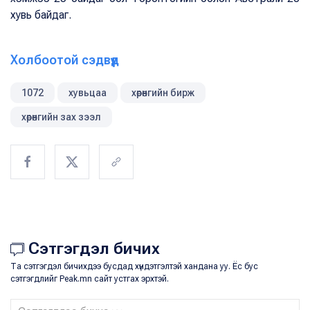
хувь байдаг.
Холбоотой сэдвүүд
1072
хувьцаа
хөрөнгийн бирж
хөрөнгийн зах зээл
Сэтгэгдэл бичих
Та сэтгэгдэл бичихдээ бусдад хүндэтгэлтэй хандана уу. Ёс бус
сэтгэгдлийг Peak.mn сайт устгах эрхтэй.