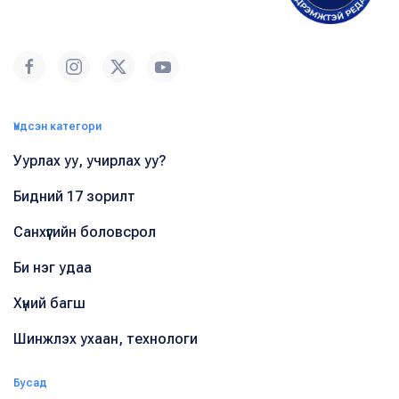
Үндсэн категори
Уурлах уу, учирлах уу?
Бидний 17 зорилт
Санхүүгийн боловсрол
Би нэг удаа
Хүний багш
Шинжлэх ухаан, технологи
Бусад