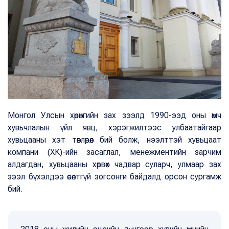
Монгол Улсын хөрөнгийн зах зээлд 1990-ээд оны өмч
хувьчлалын үйл явц, хэрэгжилтээс улбаатайгаар
хувьцааны хэт төвлөрөл бий болж, нээлттэй хувьцаат
компани (ХК)-ийн засаглал, менежментийн зарчим
алдагдан, хувьцааны хөрвөх чадвар суларч, улмаар зах
зээл бүхэлдээ өсөлтгүй зогсонги байдалд орсон сургамж
бий.