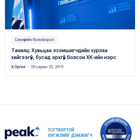
Санхүүгийн боловсрол
Танилц: Хувьцаа эзэмшигчдийн хурлаа
хийгээгүй, бусад эрхгүй болсон ХК-ийн нэрс
Х.Оргил
・ 05 сарын 20, 2019