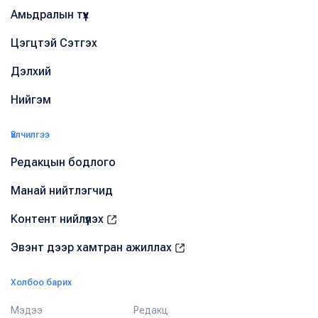
Амьдралын түүх
Цэгцтэй Сэтгэх
Дэлхий
Нийгэм
Үйлчилгээ
Редакцын бодлого
Манай нийтлэгчид
Контент нийлүүлэх
Эвэнт дээр хамтран ажиллах
Холбоо барих
Мэдээ
Редакц