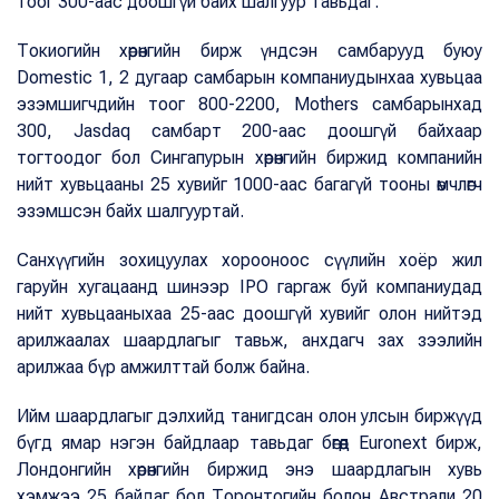
тоог 300-аас доошгүй байх шалгуур тавьдаг.
Токиогийн хөрөнгийн бирж үндсэн самбарууд буюу
Domestic 1, 2 дугаар самбарын компаниудынхаа хувьцаа
эзэмшигчдийн тоог 800-2200, Mothers самбарынхад
300, Jasdaq самбарт 200-аас доошгүй байхаар
тогтоодог бол Сингапурын хөрөнгийн биржид компанийн
нийт хувьцааны 25 хувийг 1000-аас багагүй тооны өмчлөгч
эзэмшсэн байх шалгууртай.
Санхүүгийн зохицуулах хорооноос сүүлийн хоёр жил
гаруйн хугацаанд шинээр IPO гаргаж буй компаниудад
нийт хувьцааныхаа 25-аас доошгүй хувийг олон нийтэд
арилжаалах шаардлагыг тавьж, анхдагч зах зээлийн
арилжаа бүр амжилттай болж байна.
Ийм шаардлагыг дэлхийд танигдсан олон улсын биржүүд
бүгд ямар нэгэн байдлаар тавьдаг бөгөөд Euronext бирж,
Лондонгийн хөрөнгийн биржид энэ шаардлагын хувь
хэмжээ 25 байдаг бол Торонтогийн болон Австрали 20