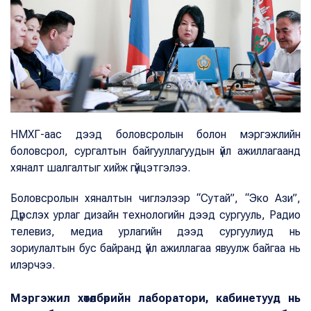
НМХГ-аас дээд боловсролын болон мэргэжлийн
боловсрол, сургалтын байгууллагуудын үйл ажиллагаанд
хяналт шалгалтыг хийж гүйцэтгэлээ.
Боловсролын хяналтын чиглэлээр “Сутай”, “Эко Ази”,
Дүрслэх урлаг дизайн технологийн дээд сургууль, Радио
телевиз, медиа урлагийн дээд сургуулиуд нь
зориулалтын бус байранд үйл ажиллагаа явуулж байгаа нь
илэрчээ.
Мэргэжил хөтөлбөрийн лаборатори, кабинетууд нь