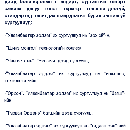
дээд боловсролын стандарт, сургалтын хөтөлбөрт
заасны дагуу тоног төхөөрөмжөөр тоноглогдоогүй,
стандартад тавигдах шаардлагыг бүрэн хангаагүй
сургуулиуд:
-“Улаанбаатар эрдэм” их сургуулиуд нь “эрх зүй”-н,
-“Шинэ монгол” технологийн коллеж,
-“Чингис хаан”, “Эко ази” дээд сургууль,
-“Улаанбаатар эрдэм” их сургуулиуд нь “инженер,
технологи”-ийн,
-“Орхон”, “Улаанбаатар эрдэм” их сургуулиуд нь “багш”-
ийн,
-“Гурван-Эрдэнэ” багшийн дээд сургууль,
-“Улаанбаатар эрдэм” их сургуулиуд нь “гадаад хэл”-ний