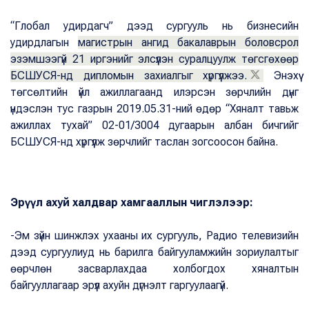
“Глобал удирдагч” дээд сургууль нь бизнесийн
удирдлагын
магистрын ангид бакалаврын боловсрол
эзэмшээгүй 21 иргэнийг элсүүлэн суралцуулж төгсгөхөөр
БСШУСЯ-нд дипломын захиалгыг хүргүүлжээ.
Энэхүү
төгсөлтийн үйл ажиллагаанд илэрсэн зөрчлийн дүнг
үндэслэн тус газрын 2019.05.31-ний өдөр “Хяналт тавьж
ажиллах тухай” 02-01/3004 дугаарын албан бичгийг
БСШУСЯ-нд хүргүүлж зөрчлийг таслан зогсоосон байна.
Эрүүл ахуй халдвар хамгааллын чиглэлээр:
-Эм зүйн шинжлэх ухааны их сургууль, Pадио телевизийн
дээд сургуулиуд нь барилга байгууламжийн зориулалтыг
өөрчлөн засварлахдаа холбогдох хяналтын
байгууллагаар эрүүл ахуйн дүгнэлт гаргуулаагүй.