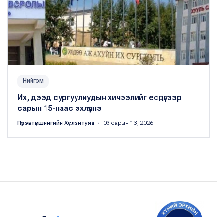
Нийгэм
Их, дээд сургуулиудын хичээлийг есдүгээр
сарын 15-наас эхлүүлнэ
Пүрэвтүвшингийн Хүслэнтуяа
・ 03 сарын 13, 2026