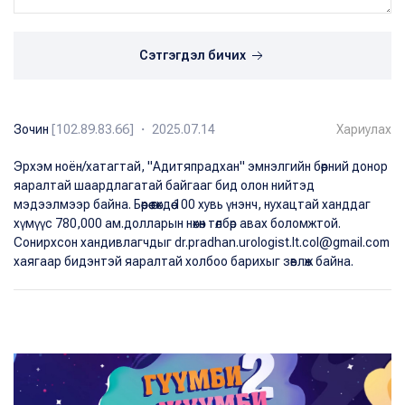
Сэтгэгдэл бичих
Зочин
[102.89.83.66] ・ 2025.07.14
Хариулах
Эрхэм ноён/хатагтай, "Адитяпрадхан" эмнэлгийн бөөрний донор
яаралтай шаардлагатай байгааг бид олон нийтэд
мэдээлмээр байна. Бөөрөө өгөхдөө 100 хувь үнэнч, нухацтай ханддаг
хүмүүс 780,000 ам.долларын нөхөн төлбөр авах боломжтой.
Сонирхсон хандивлагчдыг dr.pradhan.urologist.lt.col@gmail.com
хаягаар бидэнтэй яаралтай холбоо барихыг зөвлөж байна.