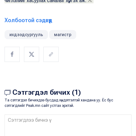
чиглэлийг хасуулах саналыг хүргэх аж.
Холбоотой сэдвүүд
ихдээдсургууль
магистр
Сэтгэгдэл бичих (1)
Та сэтгэгдэл бичихдээ бусдад хүндэтгэлтэй хандана уу. Ёс бус
сэтгэгдлийг Peak.mn сайт устгах эрхтэй.