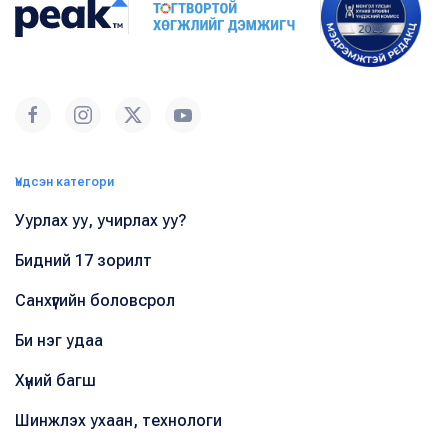
Үндсэн категори
Уурлах уу, учирлах уу?
Бидний 17 зорилт
Санхүүгийн боловсрол
Би нэг удаа
Хүний багш
Шинжлэх ухаан, технологи