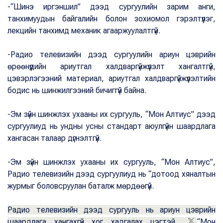
-“Шинэ иргэншил” дээд сургуулийн зарим анги,
танхимуудын байгалийн болон зохиомол гэрэлтүүлэг,
лекцийн танхимд механик агааржуулалтгүй.
-Pадио телевизийн дээд сургуулийн ариун цэврийн
өрөөнүүдийн ариутгал халдваргүйжүүлэлт хангалтгүй,
цэвэрлэгээний материал, ариутгал халдваргүйжүүлэлтийн
бодис нь шинжилгээний бичиггүй байна.
-Эм зүйн шинжлэх ухааны их сургууль, “Мон Алтиус” дээд
сургуулиуд нь ундны усны стандарт аюулгүйн шаардлага
хангасан талаар дүгнэлтгүй.
-Эм зүйн шинжлэх ухааны их сургууль, “Мон Алтиус”,
Pадио телевизийн дээд сургуулиуд нь “дотоод хяналтын
журмыг боловсруулан баталж мөрдөөгүй.
Pадио телевизийн дээд сургууль нь ариун цэврийн
шаардлага хангахгүй хог хадгалах цэгтэй.
“Мон