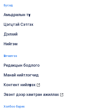
Бусад
Амьдралын түүх
Цэгцтэй Сэтгэх
Дэлхий
Нийгэм
Үйлчилгээ
Редакцын бодлого
Манай нийтлэгчид
Контент нийлүүлэх
Эвэнт дээр хамтран ажиллах
Холбоо барих