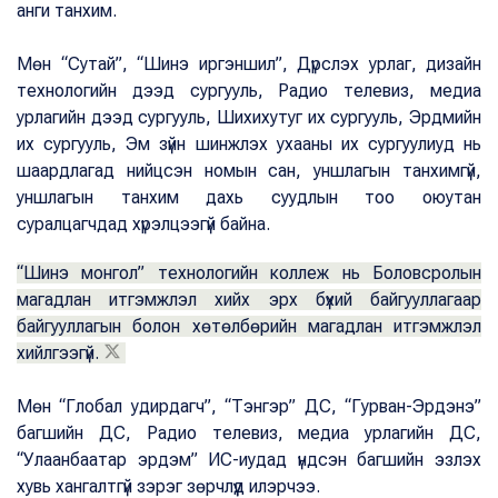
анги танхим.
Мөн “Сутай”, “Шинэ иргэншил”, Дүрслэх урлаг, дизайн
технологийн дээд сургууль, Радио телевиз, медиа
урлагийн дээд сургууль, Шихихутуг их сургууль, Эрдмийн
их сургууль, Эм зүйн шинжлэх ухааны их сургуулиуд нь
шаардлагад нийцсэн номын сан, уншлагын танхимгүй,
уншлагын танхим дахь суудлын тоо оюутан
суралцагчдад хүрэлцээгүй байна.
“Шинэ монгол” технологийн коллеж нь Боловсролын
магадлан итгэмжлэл хийх эрх бүхий байгууллагаар
байгууллагын болон хөтөлбөрийн магадлан итгэмжлэл
хийлгээгүй.
Мөн “Глобал удирдагч”, “Тэнгэр” ДС, “Гурван-Эрдэнэ”
багшийн ДС, Радио телевиз, медиа урлагийн ДС,
“Улаанбаатар эрдэм” ИС-иудад үндсэн багшийн эзлэх
хувь хангалтгүй зэрэг зөрчлүүд илэрчээ.