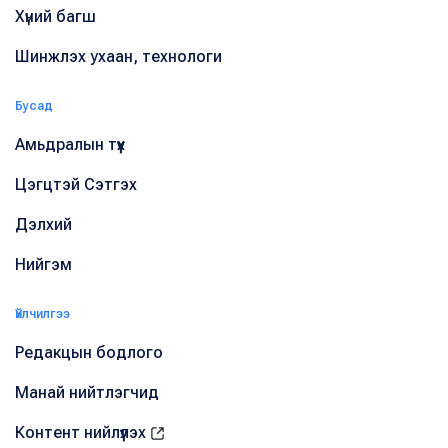
Хүний багш
Шинжлэх ухаан, технологи
Бусад
Амьдралын түүх
Цэгцтэй Сэтгэх
Дэлхий
Нийгэм
Үйлчилгээ
Редакцын бодлого
Манай нийтлэгчид
Контент нийлүүлэх