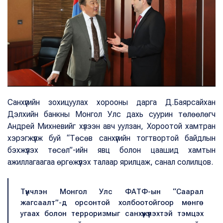
Санхүүгийн зохицуулах хорооны дарга Д.Баярсайхан
Дэлхийн банкны Монгол Улс дахь суурин төлөөлөгч
Андрей Михневийг хүлээн авч уулзан, Хороотой хамтран
хэрэгжүүлж буй “Төсөв санхүүгийн тогтвортой байдлын
бэхжүүлэх төсөл”-ийн явц болон цаашид хамтын
ажиллагаагаа өргөжүүлэх талаар ярилцаж, санал солилцов.
Түүнчлэн Монгол Улс ФАТФ-ын “Саарал
жагсаалт”-д орсонтой холбоотойгоор мөнгө
угаах болон терроризмыг санхүүжүүлэхтэй тэмцэх