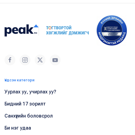
Үндсэн категори
Уурлах уу, учирлах уу?
Бидний 17 зорилт
Санхүүгийн боловсрол
Би нэг удаа