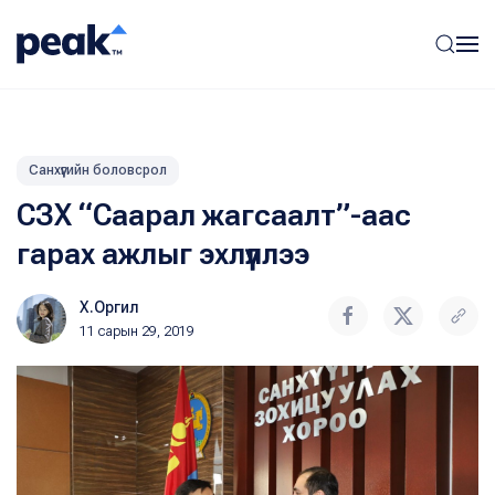
Санхүүгийн боловсрол
СЗХ “Саарал жагсаалт”-аас
гарах ажлыг эхлүүллээ
Х.Оргил
11 сарын 29, 2019