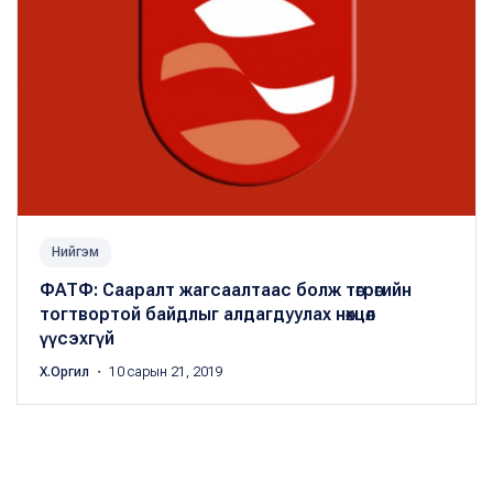
Нийгэм
ФАТФ: Сааралт жагсаалтаас болж төгрөгийн
тогтвортой байдлыг алдагдуулах нөхцөл
үүсэхгүй
Х.Оргил
・ 10 сарын 21, 2019