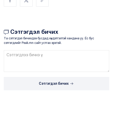
Сэтгэгдэл бичих
Та сэтгэгдэл бичихдээ бусдад хүндэтгэлтэй хандана уу. Ёс бус
сэтгэгдлийг Peak.mn сайт устгах эрхтэй.
Сэтгэгдэл бичих