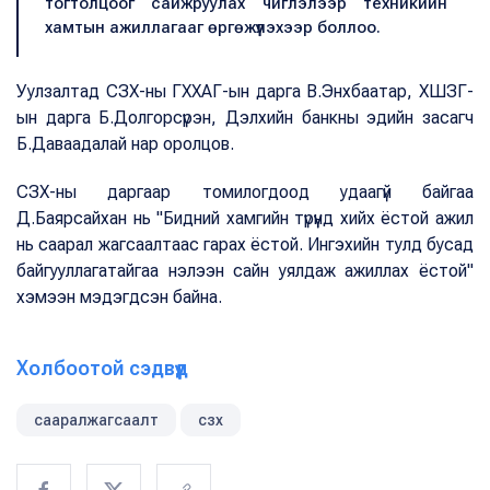
тогтолцоог сайжруулах чиглэлээр техникийн
хамтын ажиллагааг өргөжүүлэхээр боллоо.
Уулзалтад СЗХ-ны ГХХАГ-ын дарга В.Энхбаатар, ХШЗГ-
ын дарга Б.Долгорсүрэн, Дэлхийн банкны эдийн засагч
Б.Даваадалай нар оролцов.
СЗХ-ны даргаар томилогдоод удаагүй байгаа
Д.Баярсайхан нь "Бидний хамгийн түрүүнд хийх ёстой ажил
нь саарал жагсаалтаас гарах ёстой. Ингэхийн тулд бусад
байгууллагатайгаа нэлээн сайн уялдаж ажиллах ёстой"
хэмээн мэдэгдсэн байна.
Холбоотой сэдвүүд
сааралжагсаалт
сзх