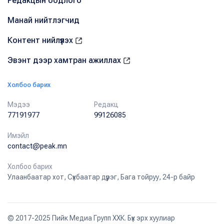
Редакцын бодлого
Манай нийтлэгчид
Контент нийлүүлэх
Эвэнт дээр хамтран ажиллах
Холбоо барих
Мэдээ
Редакц
77191977
99126085
Имэйл
contact@peak.mn
Холбоо барих
Улаанбаатар хот, Сүхбаатар дүүрэг, Бага тойруу, 24-р байр
© 2017-2025 Пийк Медиа Групп ХХК. Бүх эрх хуулиар