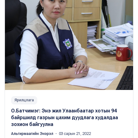
Ярилцлага
О.Батчимэг: Энэ жил Улаанбаатар хотын 94
байршилд газрын цахим дуудлага худалдаа
зохион байгуулна
Альгирмаагийн Энэрэл
・ 03 сарын 21, 2022