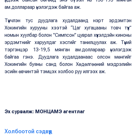
ам.доллараар үнэлэгдэж байгаа аж.
Түүнчлэн тус дуудлага худалдаанд нэрт эрдэмтэн
Хокингийн хурууны хээтэй “Цаг хугацааны товч түүх”
номын хуулбар болон "Симпсон" цуврал хүүхэлдэйн киноны
эрдэмтнийг харуулдаг хэсгийг танилцуулах аж. Түүний
тэргэнцэр 13-19,5 мянган ам.доллараар үнэлэгдэж
байгаа гэнэ. Дуудлага худалдаанаас олсон мөнгийг
Хокингийн буяны санд болон Хөдөлгөөний мэдрэлийн
эсийн өвчинтэй тэмцэх холбоо руу илгээх аж.
Эх сурвалж: МОНЦАМЭ агентлаг
Холбоотой сэдвүүд