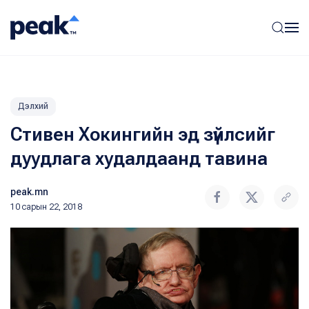
Дэлхий
Стивен Хокингийн эд зүйлсийг
дуудлага худалдаанд тавина
peak.mn
10 сарын 22, 2018