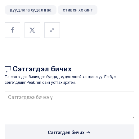
дуудлага худалдаа
стивен хокинг
Сэтгэгдэл бичих
Та сэтгэгдэл бичихдээ бусдад хүндэтгэлтэй хандана уу. Ёс бус
сэтгэгдлийг Peak.mn сайт устгах эрхтэй.
Сэтгэгдэл бичих