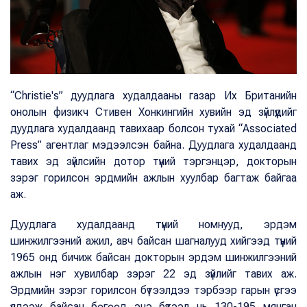
“Christie's” дуудлага худалдааны газар Их Британийн
онолын физикч Стивен Хонкингийн хувийн эд зүйлүүдийг
дуудлага худалдаанд тавихаар болсон тухай “Associated
Press” агентлаг мэдээлсэн байна. Дуудлага худалдаанд
тавих эд зүйлсийн дотор түүний тэргэнцэр, докторын
зэрэг горилсон эрдмийн ажлын хуулбар багтаж байгаа
аж.
Дуудлага худалдаанд түүний номнууд, эрдэм
шинжилгээний ажил, авч байсан шагналууд хийгээд түүний
1965 онд бичиж байсан докторын эрдэм шинжилгээний
ажлын нэг хувилбар зэрэг 22 эд зүйлийг тавих аж.
Эрдмийн зэрэг горилсон бүтээлдээ тэрбээр гарын үсгээ
үлдээж байсан бөгөөд энэ бүтээл нь 130-195 мянган