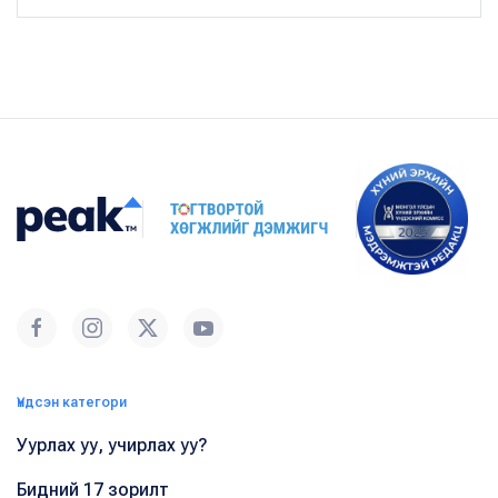
Үндсэн категори
Уурлах уу, учирлах уу?
Бидний 17 зорилт