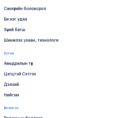
Санхүүгийн боловсрол
Би нэг удаа
Хүний багш
Шинжлэх ухаан, технологи
Бусад
Амьдралын түүх
Цэгцтэй Сэтгэх
Дэлхий
Нийгэм
Үйлчилгээ