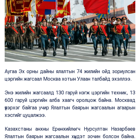
Аугаа Эх орны дайны ялалтын 74 жилийн ойд зориулсан
цэргийн жагсаал Москва хотын Улаан талбайд эхэллээ.
Энэ жилийн жагсаалд 130 гаруй нэгж цэргийн техник, 13
600 гаруй цэргийн алба хаагч оролцож байна. Москвад
үүлэрхэг байгаа учир Ялалтын баярын жагсаалын агаарын
хэсгийг цуцалжээ.
Казахстаны анхны Ерөнхийлөгч Нурсултан Назарбаев
Ялалтын баярын жагсаалын хүндэт зочин болсон байна.