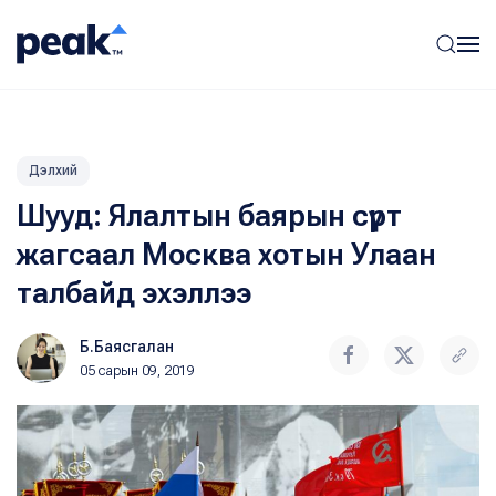
Дэлхий
Шууд: Ялалтын баярын сүрт
жагсаал Москва хотын Улаан
талбайд эхэллээ
Б.Баясгалан
05 сарын 09, 2019