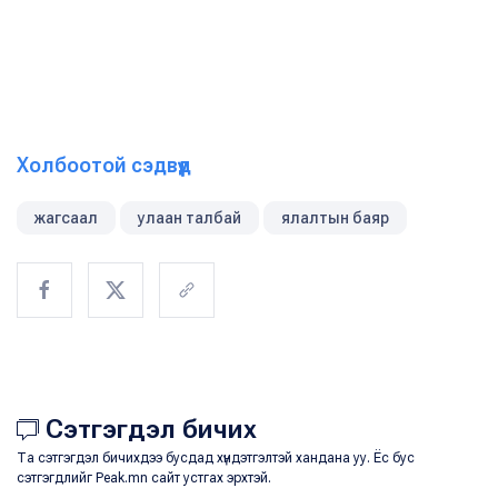
Холбоотой сэдвүүд
жагсаал
улаан талбай
ялалтын баяр
Сэтгэгдэл бичих
Та сэтгэгдэл бичихдээ бусдад хүндэтгэлтэй хандана уу. Ёс бус
сэтгэгдлийг Peak.mn сайт устгах эрхтэй.