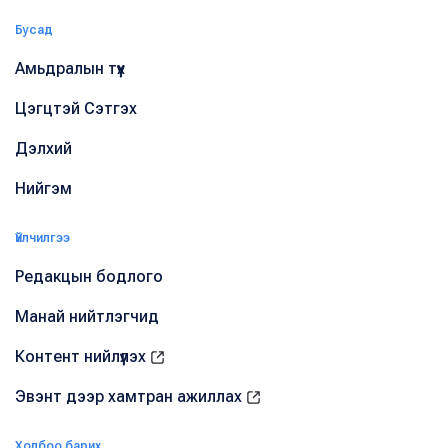
Бусад
Амьдралын түүх
Цэгцтэй Сэтгэх
Дэлхий
Нийгэм
Үйлчилгээ
Редакцын бодлого
Манай нийтлэгчид
Контент нийлүүлэх
Эвэнт дээр хамтран ажиллах
Холбоо барих