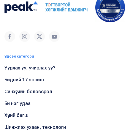
Үндсэн категори
Уурлах уу, учирлах уу?
Бидний 17 зорилт
Санхүүгийн боловсрол
Би нэг удаа
Хүний багш
Шинжлэх ухаан, технологи