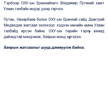
Тэрбээр ОХУ-ын Ерөнхийлөгч Владимир Путиний хамт
Улаан талбайн индэр дээр гарчээ.
Путин, Назарбаев болон ОХУ-ын Ерөнхий сайд Дмитрий
Медведев жагсаал эхлэхээс хэдхэн мөчийн өмнө Улаан
талбайд ирсэн байна. ОХУ-ын төрийн тэргүүн ахмад
дайчидтай мэндчилж, баярын мэнд хүргэлээ.
Баярын жагсаалыг шууд дамжуулж байна.