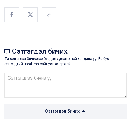
Сэтгэгдэл бичих
Та сэтгэгдэл бичихдээ бусдад хүндэтгэлтэй хандана уу. Ёс бус
сэтгэгдлийг Peak.mn сайт устгах эрхтэй.
Сэтгэгдэл бичих