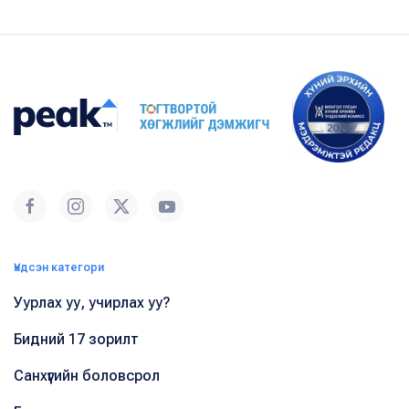
Үндсэн категори
Уурлах уу, учирлах уу?
Бидний 17 зорилт
Санхүүгийн боловсрол