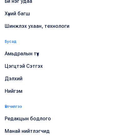
Би нэг удаа
Хүний багш
Шинжлэх ухаан, технологи
Бусад
Амьдралын түүх
Цэгцтэй Сэтгэх
Дэлхий
Нийгэм
Үйлчилгээ
Редакцын бодлого
Манай нийтлэгчид