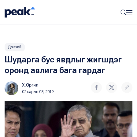
Дэлхий
Шударга бус явдлыг жигшдэг
оронд авлига бага гардаг
Х.Оргил
02 сарын 08, 2019