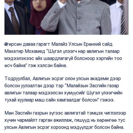
Өнгөрсөн даваа гарагт Малайз Улсын Ерөнхий сайд
Махатир Мохамед “Шүгэл үлээгч нар авлигын талаар
мэдээлэхээс айх шаардлагагүй болсноор хэргийн тоо
өсч байна” гэж хэлсэн байна.
Тодруулбал, Авлигын эсрэг олон улсын академи дээр
болсон уулзалтан дээр тэр “Малайзын Засгийн газар
авлигын талаар мэдээлсэн хүмүүсийг Шүгэл үлээгчийн
тухай хуулиар маш сайн хамгаалдаг болсон” гэжээ.
Мөн Засгийн газрын зүгээс авлигатай тэмцэх чиглэлээр
хүчин чармайлт гарган ажиллаж, гишүүд нь хөрөнгөө тус
улсын Авлигын эсрэг хороонд мэдүүлдэг болсон байна.