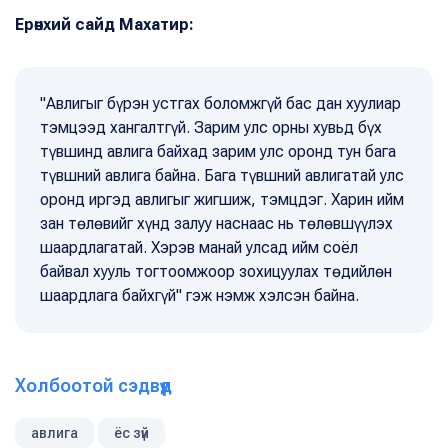
Ерөнхий сайд Махатир:
"Авлигыг бүрэн устгах боломжгүй бас дан хуулиар
тэмцээд хангалтгүй. Зарим улс орны хувьд бүх
түвшинд авлига байхад зарим улс оронд тун бага
түвшний авлига байна. Бага түвшний авлигатай улс
оронд иргэд авлигыг жигшиж, тэмцдэг. Харин ийм
зан төлөвийг хүнд залуу наснаас нь төлөвшүүлэх
шаардлагатай. Хэрэв манай улсад ийм соёл
байвал хууль тогтоомжоор зохицуулах төдийлөн
шаардлага байхгүй" гэж нэмж хэлсэн байна.
Холбоотой сэдвүүд
авлига
ёс зүй