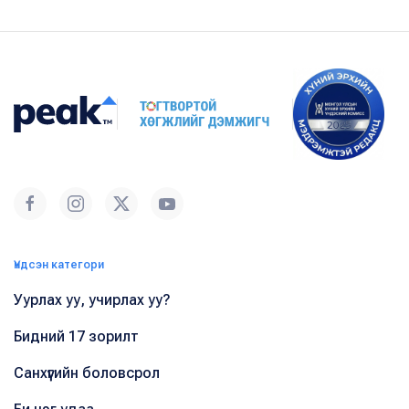
Үндсэн категори
Уурлах уу, учирлах уу?
Бидний 17 зорилт
Санхүүгийн боловсрол