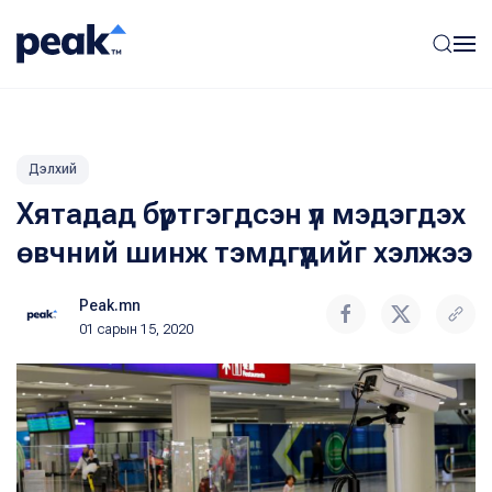
Дэлхий
Хятадад бүртгэгдсэн үл мэдэгдэх
өвчний шинж тэмдгүүдийг хэлжээ
Peak.mn
01 сарын 15, 2020