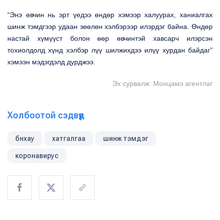
“Энэ өвчин нь эрт үедээ өндөр хэмээр халуурах, ханиалгах
шинж тэмдгээр удаан зөөлөн хэлбэрээр илэрдэг байна. Өндөр
настай хүмүүст болон өөр өвчинтэй хавсарч илэрсэн
тохиолдолд хүнд хэлбэр лүү шилжихдээ илүү хурдан байдаг”
хэмээн мэдэгдэлд дурджээ.
Эх сурвалж: Монцамэ агентлаг
Холбоотой сэдвүүд
бнхау
хатгалгаа
шинж тэмдэг
коронавирус