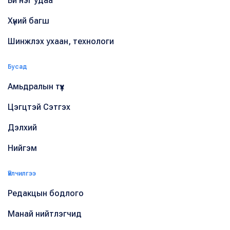
Би нэг удаа
Хүний багш
Шинжлэх ухаан, технологи
Бусад
Амьдралын түүх
Цэгцтэй Сэтгэх
Дэлхий
Нийгэм
Үйлчилгээ
Редакцын бодлого
Манай нийтлэгчид