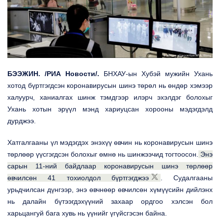
БЭЭЖИН.
/
РИА Новости
/
.
БНХАУ-ын
Хубэй мужийн Ухань
хотод бүртгэгдсэн коронавирусын шинэ төрөл нь өндөр хэмээр
халуурч, ханиалгах шинж тэмдгээр илэрч эхэлдэг болохыг
Ухань хотын эрүүл мэнд хариуцсан хорооны мэдэгдэлд
дурджээ.
Хатгалгааны үл мэдэгдэх энэхүү өвчин нь коронавирусын шинэ
төрлөөр үүсгэгдсэн болохыг өмнө нь шинжээчид тогтоосон.
Энэ
сарын 11-ний байдлаар коронавирусын шинэ төрлөөр
өвчилсөн 41 тохиолдол бүртгэгджээ
. Судалгааны
урьдчилсан дүнгээр, энэ өвчнөөр өвчилсөн хүмүүсийн дийлэнх
нь далайн бүтээгдэхүүний захаар ордгоо хэлсэн бол
харьцангуй бага хувь нь үүнийг үгүйсгэсэн байна.