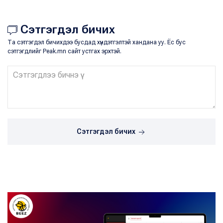
Сэтгэгдэл бичих
Та сэтгэгдэл бичихдээ бусдад хүндэтгэлтэй хандана уу. Ёс бус
сэтгэгдлийг Peak.mn сайт устгах эрхтэй.
Сэтгэгдэл бичих