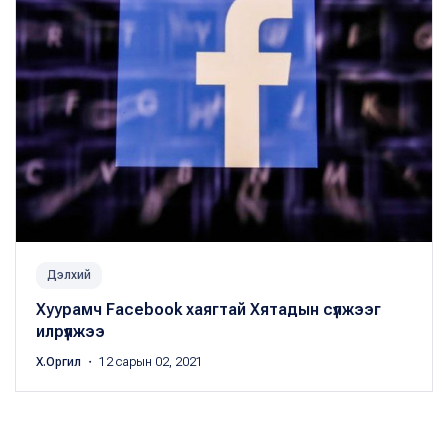
Дэлхий
Хуурамч Facebook хаягтай Хятадын сүлжээг
илрүүлжээ
Х.Оргил
・ 12 сарын 02, 2021