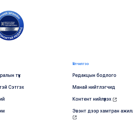
Үйлчилгээ
алын түүх
Редакцын бодлого
тэй Сэтгэх
Манай нийтлэгчид
ий
Контент нийлүүлэх
эм
Эвэнт дээр хамтран ажил