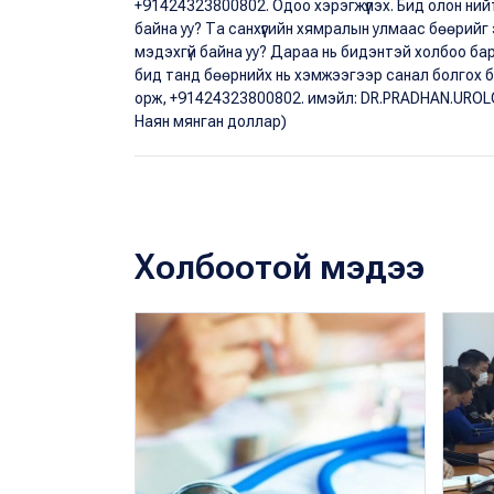
+91424323800802. Одоо хэрэгжүүлэх. Бид олон ний
байна уу? Та санхүүгийн хямралын улмаас бөөрий
мэдэхгүй байна уу? Дараа нь бидэнтэй холбоо 
бид танд бөөрнийх нь хэмжээгээр санал болгох 
орж, +91424323800802. имэйл: DR.PRADHAN.UROL
Наян мянган доллар)
Холбоотой мэдээ