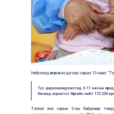
Нийслэлд өнгөрсөн есдүгээр сарын 13-наас “
Тус дархлаажуулалтад 2-11 насны хүүхэ
бөгөөд зорилтот бүлгийн нийт 172.220 и
Тэгвэл энэ сарын 5-ны байдлаар томуу