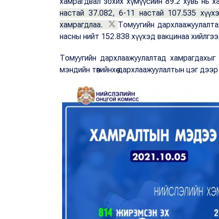
хамрагдвал зохих хүмүүсийн 89.2 хувь нь х
настай 37.082, 6-11 настай 107.535 хүү
хамрагдлаа.
Томуугийн дархлаажуулалта
насны нийт 152.838 хүүхэд вакцинаа хийлгээ
Томуугийн дархлаажуулалтад хамрагдахыг 
мэндийн төвийнхөө дархлаажуулалтын цэг дээ