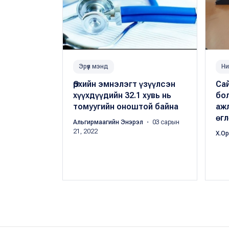
Эрүүл мэнд
Ни
Өрхийн эмнэлэгт үзүүлсэн
Са
хүүхдүүдийн 32.1 хувь нь
бо
томуугийн оноштой байна
аж
өгл
Альгирмаагийн Энэрэл
・ 03 сарын
21, 2022
Х.О