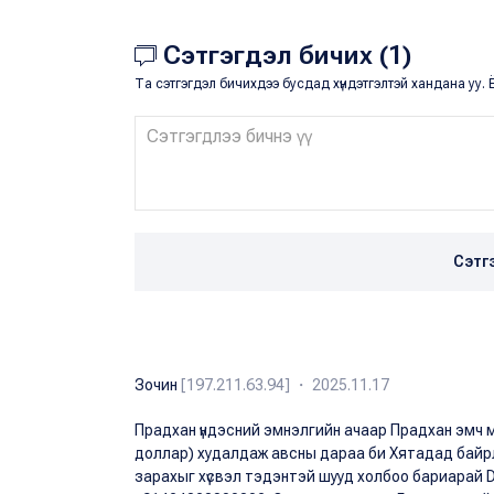
Сэтгэгдэл бичих (1)
Та сэтгэгдэл бичихдээ бусдад хүндэтгэлтэй хандана уу. Ё
Сэтг
Зочин
[197.211.63.94] ・ 2025.11.17
Прадхан үндэсний эмнэлгийн ачаар Прадхан эмч 
доллар) худалдаж авсны дараа би Хятадад байрла
зарахыг хүсвэл тэдэнтэй шууд холбоо бариара