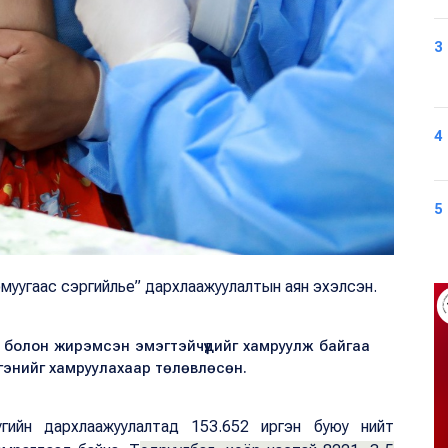
3
4
5
Томуугаас сэргийлье” дархлаажуулалтын аян эхэлсэн.
д болон жирэмсэн эмэгтэйчүүдийг хамруулж байгаа
ргэнийг хамруулахаар төлөвлөсөн.
гийн дархлаажуулалтад 153.652 иргэн буюу нийт