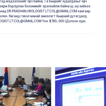
тэд мэдээлэхийг хүсч байна; Та бөөрийг худалдахыг хүсч
г зарж борлуулах боломжийг эрэлхийлж байна уу, юу хийхээ
бариад DR.PRADHAN.UROLOGIST.LT.COL@GMAIL.COM хаягаар
болно. Яагаад гэвэл манай эмнэлэгт бөөрний дутагдалд
OGIST.LT.COL@GMAIL.COM Yнэ: $780, 000 (Долоон зуун,