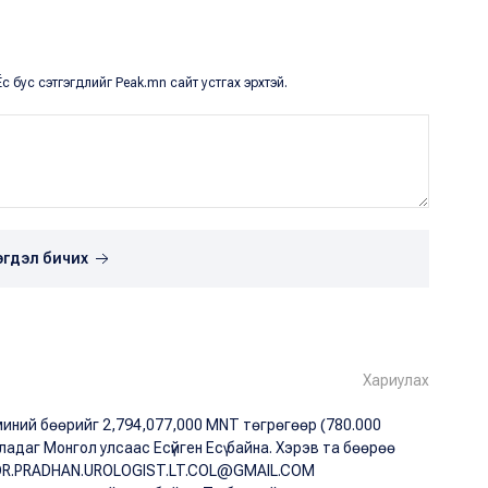
с бус сэтгэгдлийг Peak.mn сайт устгах эрхтэй.
эгдэл бичих
Хариулах
миний бөөрийг 2,794,077,000 MNT төгрөгөөр (780.000
даг Монгол улсаас Есүйген Есү байна. Хэрэв та бөөрөө
й DR.PRADHAN.UROLOGIST.LT.COL@GMAIL.COM