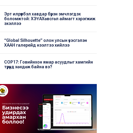
Эрт илрүүлбэл хавдар бүрэн эмчлэгдэх
боломжтой: ХЭҮА​Хөвсгөл аймагт хэрэгжиж
эхэллээ
“Global Silhouette” олон улсын үзэсгэлэн
ХААН галерейд нээлтээ хийлээ
COP17: Говийнхон ямар асуудлыг хамгийн
түрүүнд хөндөж байна вэ?