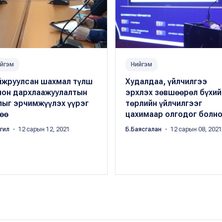
йгэм
Нийгэм
йжруулсан шахмал түлш
Худалдаа, үйлчилгээ
лон дархлаажуулалтын
эрхлэх зөвшөөрөл бүхий
лыг эрчимжүүлэх үүрэг
төрлийн үйлчилгээг
өө
цахимаар олгодог болн
ргил
・ 12 сарын 12, 2021
Б.Баясгалан
・ 12 сарын 08, 2021