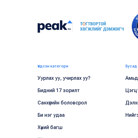
Үндсэн категори
Бусад
Уурлах уу, учирлах уу?
Амьдр
Бидний 17 зорилт
Цэгц
Санхүүгийн боловсрол
Дэлх
Би нэг удаа
Нийг
Хүний багш