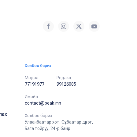
Холбоо барих
Мэдээ
Редакц
77191977
99126085
Имэйл
contact@peak.mn
лах
Холбоо барих
Улаанбаатар хот, Сүхбаатар дүүрэг,
Бага тойруу, 24-р байр