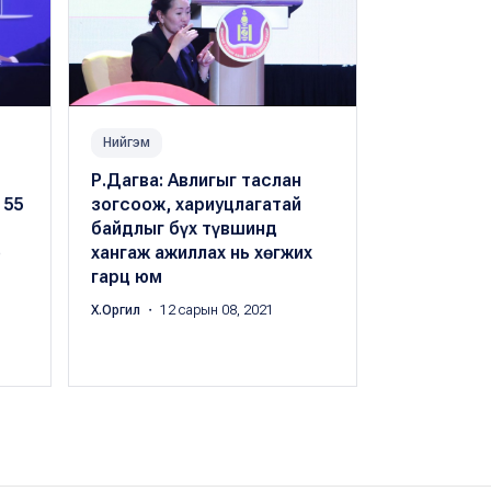
Нийгэм
Нийгэм
Р.Дагва: Авлигыг таслан
Д.Басан: 
 55
зогсоож, хариуцлагатай
даатгалын
байдлыг бүх түвшинд
нөхөж төл
о
хангаж ажиллах нь хөгжих
ухрахгүйг
гарц юм
тогтоолго
бүрдсэн
Х.Оргил
・ 12 сарын 08, 2021
Буяндэлгэрий
сарын 09, 202