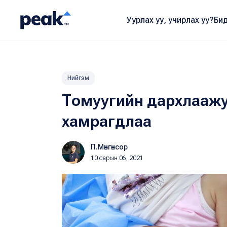
Уурлах уу, учирлах уу?
Бид
Нийгэм
Томуугийн дархлаажуу
хамрагдлаа
П.Мөнгөнсор
10 сарын 06, 2021