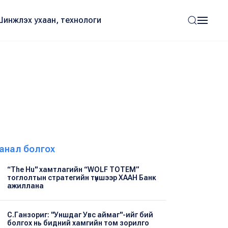
Шинжлэх ухаан, технологи
анал болгох
“The Hu" хамтлагийн “WOLF TOTEM”
тоглолтын стратегийн түншээр ХААН Банк
ажиллана
С.Ганзориг: "Уншдаг Увс аймаг"-ийг бий
болгох нь бидний хамгийн том зорилго