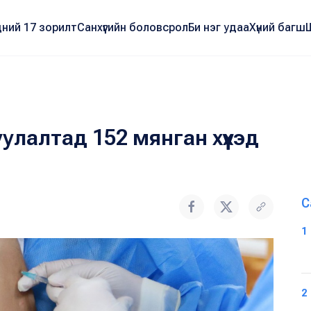
ний 17 зорилт
Санхүүгийн боловсрол
Би нэг удаа
Хүний багш
лалтад 152 мянган хүүхэд
С
1
2