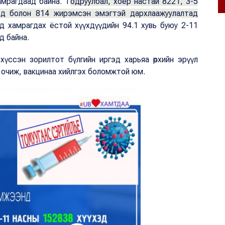
амрагдаад байна. Т
одруулбал, хоёр настай 8221, 3-5
хэд болон 814 жирэмсэн эмэгтэй дархлаажуулалтад
д хамрагдах ёстой хүүхдүүдийн 94.1 хувь буюу 2-11
д байна.
хүссэн зорилтот бүлгийн иргэд харьяа өрхийн эрүүл
р очиж, вакцинаа хийлгэх боломжтой юм.