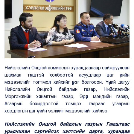
Нийслэлийн Онцгой комиссын хуралдаанаар сайжруулсан
шахмал түлштэй холбоотой асуудлаар цаг үеийн
мэдээллийг тогтмол хийхийг үүрэг болгосон. Үүний дагуу
Нийслэлийн Онцгой байдлын газар, Нийслэлийн
Мэргэжлийн хяналтын газар, Эрүүл мэндийн газар,
Агаарын бохирдолтой тэмцэх газраас угаарын
хордлогын цаг үеийн ээлжит мэдээллийг хийлээ.
Нийслэлийн Онцгой байдлын газрын Гамшгаас
урьдчилан сэргийлэх хэлтсийн дарга, хурандаа