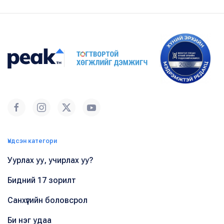
Үндсэн категори
Уурлах уу, учирлах уу?
Бидний 17 зорилт
Санхүүгийн боловсрол
Би нэг удаа