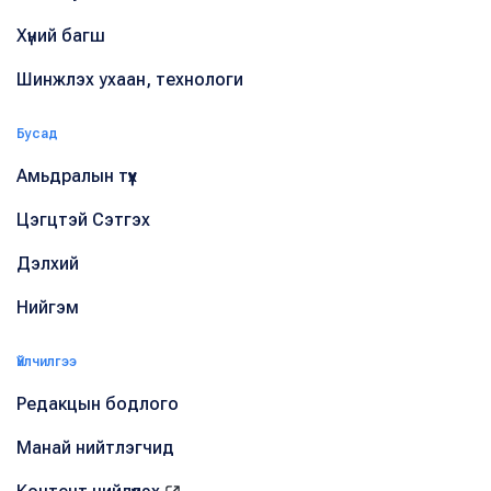
Хүний багш
Шинжлэх ухаан, технологи
Бусад
Амьдралын түүх
Цэгцтэй Сэтгэх
Дэлхий
Нийгэм
Үйлчилгээ
Редакцын бодлого
Манай нийтлэгчид