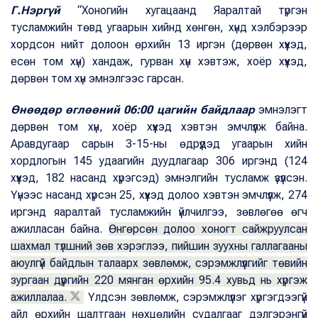
Г.Нэргүй
“Хоногийн хугацаанд Яаралтай түргэн
тусламжийн төвд угаарын хийнд хөнгөн, хүнд хэлбэрээр
хордсон нийт долоон өрхийн 13 иргэн (дөрвөн хүүхэд,
есөн том хүн) хандаж, гурван хүн хэвтэж, хоёр хүүхэд,
дөрвөн том хүн эмнэлгээс гарсан.
Өнөөдөр өглөөний 06:00 цагийн байдлаар
эмнэлэгт
дөрвөн том хүн, хоёр хүүхэд хэвтэн эмчлүүлж байна.
Аравдугаар сарын 3-15-ны өдрүүдэд угаарын хийн
хордлогын 145 удаагийн дуудлагаар 306 иргэнд (124
хүүхэд, 182 насанд хүрэгсэд) эмнэлгийн тусламж үзүүлсэн.
Үүнээс насанд хүрсэн 25, хүүхэд долоо хэвтэн эмчлүүлж, 274
иргэнд яаралтай тусламжийн үйлчилгээ, зөвлөгөө өгч
ажилласан байна.
Өнгөрсөн долоо хоногт сайжруулсан
шахмал түлшний зөв хэрэглээ, пийшин зуухны галлагааны
аюулгүй байдлын талаарх зөвлөмж, сэрэмжлүүлгийг төвийн
зургаан дүүргийн 220 мянган өрхийн 95.4 хувьд нь хүргэж
ажиллалаа.
Үлдсэн зөвлөмж, сэрэмжлүүлэг хүргэгдээгүй
айл өрхийн шалтгаан нөхцөлийн судалгааг дэлгэрэнгүй