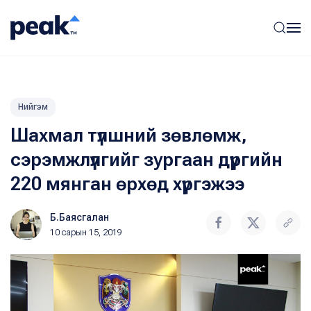
Нийгэм
Шахмал түлшний зөвлөмж,
сэрэмжлүүлгийг зургаан дүүргийн
220 мянган өрхөд хүргэжээ
Б.Баясгалан
10 сарын 15, 2019