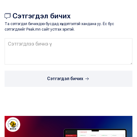
Сэтгэгдэл бичих
Та сэтгэгдэл бичихдээ бусдад хүндэтгэлтэй хандана уу. Ёс бус
сэтгэгдлийг Peak.mn сайт устгах эрхтэй.
Сэтгэгдэл бичих