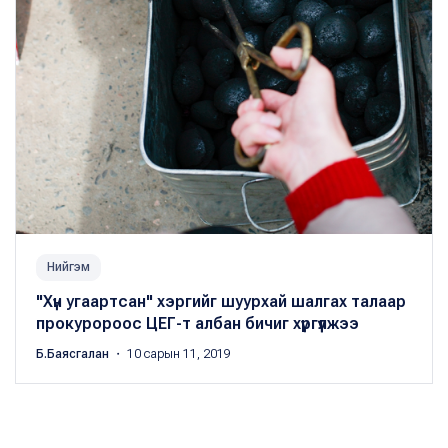
Нийгэм
"Хүн угаартсан" хэргийг шуурхай шалгах талаар
прокуророос ЦЕГ-т албан бичиг хүргүүлжээ
Б.Баясгалан
・ 10 сарын 11, 2019