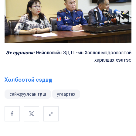
Эх сурвалж:
Нийслэлийн ЗДТГ-ын Хэвлэл мэдээлэлтэй
харилцах хэлтэс
Холбоотой сэдвүүд
сайжруулсан түлш
угаартах