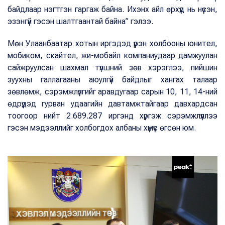
байдлаар нэгтгэн гаргаж байна. Ихэнх айл өрхүүд нь нүүсэн,
эзэнгүй гэсэн шалтгаантай байна” гэлээ.
Мөн Улаанбаатар хотын иргэдэд үүрэн холбооны юнител,
мобиком, скайтел, жи-мобайл компаниудаар дамжуулан
сайжруулсан шахмал түлшний зөв хэрэглээ, пийшин
зуухны галлагааны аюулгүй байдлыг хангах талаар
зөвлөмж, сэрэмжлүүлгийг аравдугаар сарын 10, 11, 14-ний
өдрүүдэд гурван удаагийн давтамжтайгаар давхардсан
тоогоор нийт 2.689.287 иргэнд хүргэж сэрэмжлүүллээ
гэсэн мэдээллийг холбогдох албаны хүмүүс өгсөн юм.