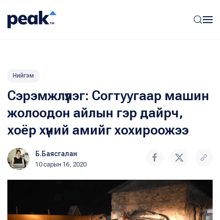
Нийгэм
Сэрэмжлүүлэг: Согтуугаар машин
жолоодон айлын гэр дайрч,
хоёр хүний амийг хохироожээ
Б.Баясгалан
10 сарын 16, 2020