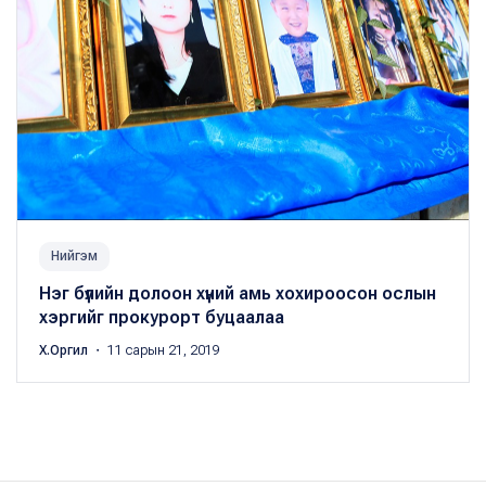
Нийгэм
Нэг бүлийн долоон хүний амь хохироосон ослын
хэргийг прокурорт буцаалаа
Х.Оргил
・ 11 сарын 21, 2019