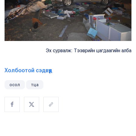
Эх сурвалж: Тээврийн цагдаагийн алба
Холбоотой сэдвүүд
осол
тца