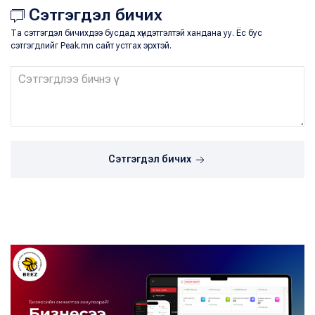
Сэтгэгдэл бичих
Та сэтгэгдэл бичихдээ бусдад хүндэтгэлтэй хандана уу. Ёс бус
сэтгэгдлийг Peak.mn сайт устгах эрхтэй.
Сэтгэгдэл бичих