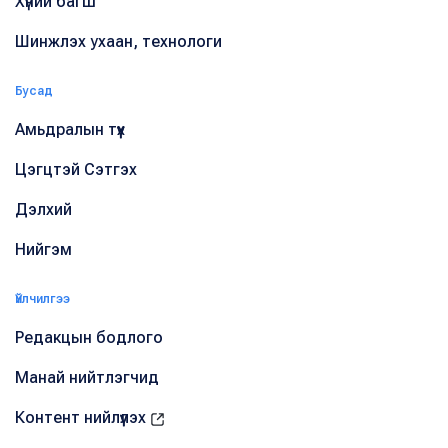
Хүний багш
Шинжлэх ухаан, технологи
Бусад
Амьдралын түүх
Цэгцтэй Сэтгэх
Дэлхий
Нийгэм
Үйлчилгээ
Редакцын бодлого
Манай нийтлэгчид
Контент нийлүүлэх