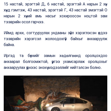
15 настай, эрэгтэй Д, 6 настай, эрэгтэй А нарын 2 хүн
хүнд гэмтэж, 43 настай, эрэгтэй Г, 43 настай эмэгтэй О
нарын 2 хүний амь насыг хохироосон ноцтой зам
тээврийн осол гарчээ.
Иймд архи, согтууруулах ундааны зүйл хэрэглэсэн үедээ
тээврийн хэрэгсэл жолоодохгүй байхыг анхааруулж
байна.
Иргэд та бүхнийг замын хөдөлгөөнд оролцохдоо
анхаарал болгоомжтой, үүргээ ухамсарлаж оролцохыг
анхааруулах үүднээс энэхүү мэдээллийг нийтэлсэн болно.