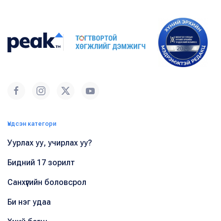
Үндсэн категори
Уурлах уу, учирлах уу?
Бидний 17 зорилт
Санхүүгийн боловсрол
Би нэг удаа