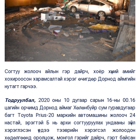
Согтуу жолооч айлын гэр дайрч, хоёр хүний амийг
хохироосон харамсалтай хэрэг өчигдөр Дорнод аймгийн
нутагт гарчээ.
Тодруулбал,
2020 оны 10 дугаар сарын 16-ны 00.16
цагийн орчимд Дорнод аймаг Хөлөнбуйр сум гуравдугаар
багт Тоуоta Prius-20 маркийн автомашины жолооч 24
настай, эрэгтэй Б нь архи согтууруулах ундааны зүйл
хэрэглэсэн үедээ тээврийн хэрэгсэл жолоодон
хөдөлгөөнд оролцож, монгол гэрийг дайрч, гэрт байсан