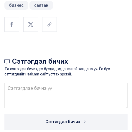
бизнес
саятан
Сэтгэгдэл бичих
Та сэтгэгдэл бичихдээ бусдад хүндэтгэлтэй хандана уу. Ёс бус
сэтгэгдлийг Peak.mn сайт устгах эрхтэй.
Сэтгэгдэл бичих