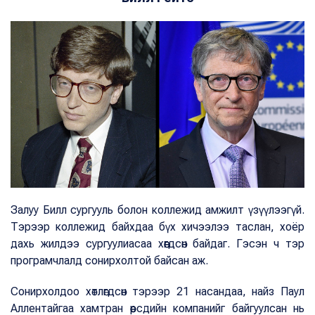
Залуу Билл сургууль болон коллежид амжилт үзүүлээгүй.
Тэрээр коллежид байхдаа бүх хичээлээ таслан, хоёр
дахь жилдээ сургуулиасаа хөөгдсөн байдаг. Гэсэн ч тэр
програмчлалд сонирхолтой байсан аж.
Сонирхолдоо хөтлөгдсөн тэрээр 21 насандаа, найз Паул
Аллентайгаа хамтран өөрсдийн компанийг байгуулсан нь