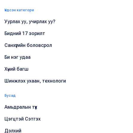
Үндсэн категори
Уурлах уу, учирлах уу?
Бидний 17 зорилт
Санхүүгийн боловсрол
Би нэг удаа
Хүний багш
Шинжлэх ухаан, технологи
Бусад
Амьдралын түүх
Цэгцтэй Сэтгэх
Дэлхий