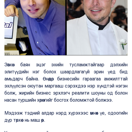
Зөвхөн баян эцэг эхийн тусламжтайгаар дэлхийн
элитүүдийн нэг болох шаардлагагүй эрин үед бид
амьдарч байна. Өнөөдөр бизнесийн гараагаа амжилттай
эхлүүлсэн оюутан маргааш сэрэхдээ нэр хүндтэй нэгэн
болж, жирийн бизнес эрхлэгч реалити шоуны од болон
насан туршийн хөрөнгийг босгох боломжтой болжээ.
Мэдээж тэдний алдар нэрд хүрэхээс өмнөх үе, одоогийн
дүр төрхөөс нь маш өөр.