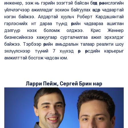
инженер, ээж нь гэрийн эзэгтэй байсан бөгөөд өөрөө нислэгийн
үйлчлэгчээр ажилладаг зохион байгуулах өндөр чадвартай
нэгэн байжээ. Алдартай хуульч Роберт Кардашянтай
гэрлэснийх нт дараа түүнд өөрийн чадвараа ашиглан
дэлгүүр нээх боломж олджээ. Крис Женнер
бизнесийнхээ хажуугаар сурталчилгаа ажил эрхэлдэг
байжээ. Тэрбээр өөрийн амьдралын талаар реалити шоу
эхлүүлснээр түүний 7 хүүхэд өөр өөрсдийн карьерыг
амжилттай босгож чадсан юм.
Ларри Пейж, Сергей Брин нар