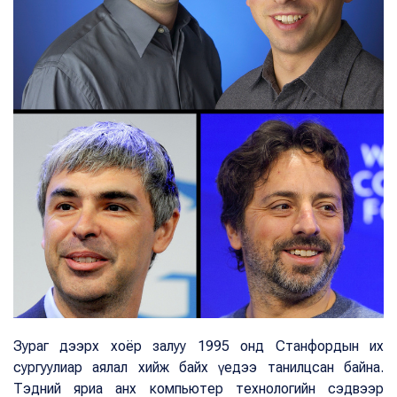
Зураг дээрх хоёр залуу 1995 онд Cтанфордын их
сургуулиар аялал хийж байх үедээ танилцсан байна.
Тэдний яриа анх компьютер технологийн сэдвээр