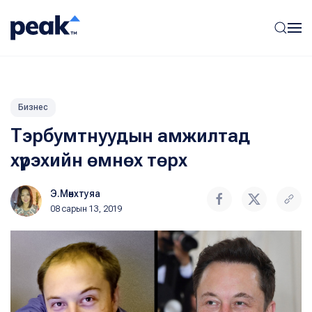
Бизнес
Тэрбумтнуудын амжилтад
хүрэхийн өмнөх төрх
Э.Мөнхтуяа
08 сарын 13, 2019