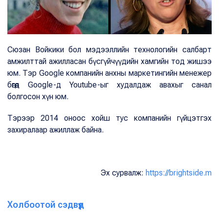
Сюзан Войкики бол мэдээллийн технологийн салбарт
амжилттай ажилласан бүсгүйчүүдийн хамгийн тод жишээ
юм. Тэр Google компанийн анхны маркетингийн менежер
бөгөөд Google-д Youtube-ыг худалдаж авахыг санал
болгосон хүн юм.
Тэрээр 2014 оноос хойш тус компанийн гүйцэтгэх
захиралаар ажиллаж байна.
Эх сурвалж:
https://brightside.m
Холбоотой сэдвүүд