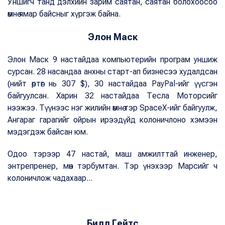
Уншигч танд дэлхийн зарим саятан, саятан болохоосоо
өмнө ямар байсныг хүргэж байна.
Элон Маск
Элон Маск 9 настайдаа компьютерийн програм уншиж
сурсан. 28 насандаа анхны старт-ап бизнесээ худалдсан
(нийт өртөг нь 307 $), 30 настайдаа PayPal-ийг үүсгэн
байгуулсан. Харин 32 настайдаа Тесла Моторсийг
нээжээ. Түүнээс нэг жилийн өмнө тэр SpaceX-ийг байгуулж,
Ангараг гарагийг ойрын ирээдүйд колоничлоно хэмээн
мэдэгдэж байсан юм.
Одоо тэрээр 47 настай, маш амжилттай инженер,
энтрепренер, мөн тэрбумтан. Тэр үнэхээр Марсийг ч
колоничлож чадахаар...
Билл Гейтс