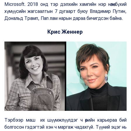
Microsoft. 2018 онд тэр дэлхийн хамгийн нэр нөлөө бүхий
хүмүүсийн жагсаалтын 7 дугаарт буюу Владимир Путин,
Дональд Трамп, Пап лам нарын дараа бичигдсэн байна.
Крис Женнер
Тэрбээр маш их шүүмжлүүлдэг ч өөрийн карьераа бий
болгосон гэдэгтэй хэн ч маргаж чадахгүй. Түүний эцэг нь