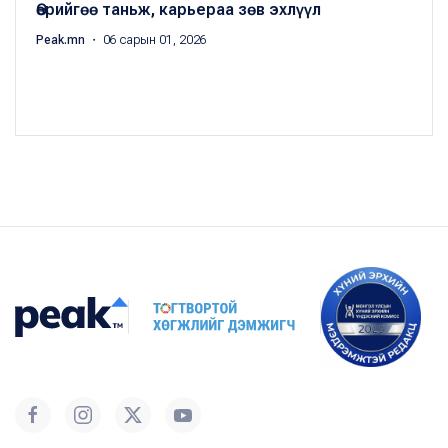
Өөрийгөө таньж, карьераа зөв эхлүүл
Peak.mn
・ 06 сарын 01, 2026