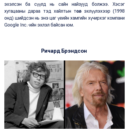
эхэлсэн ба сүүлд нь сайн найзууд болжээ. Хэсэг
хугацааны дараа тэд хайлтын төсөл эхлүүлэхээр (1998
онд) шийдсэн нь энэ цаг үеийн хамгийн хүчирхэг компани
Google Inc.-ийн эхлэл байсан юм.
Ричард Брэндсон