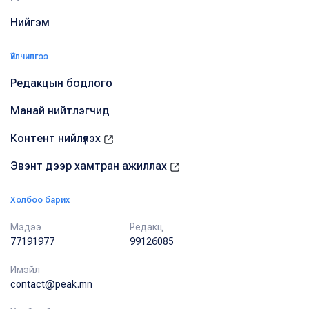
Нийгэм
Үйлчилгээ
Редакцын бодлого
Манай нийтлэгчид
Контент нийлүүлэх
Эвэнт дээр хамтран ажиллах
Холбоо барих
Мэдээ
Редакц
77191977
99126085
Имэйл
contact@peak.mn