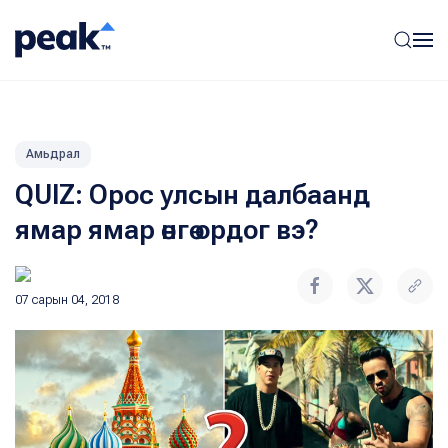
Амьдрал
QUIZ: Орос улсын далбаанд
ямар ямар өнгө ордог вэ?
07 сарын 04, 2018