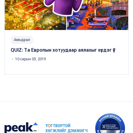
Амьдрал
QUIZ: Та Европын хотуудаар аялахыг хүсдэг үү?
・ 10 сарын 03, 2019