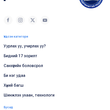
Үндсэн категори
Уурлах уу, учирлах уу?
Бидний 17 зорилт
Санхүүгийн боловсрол
Би нэг удаа
Хүний багш
Шинжлэх ухаан, технологи
Бусад