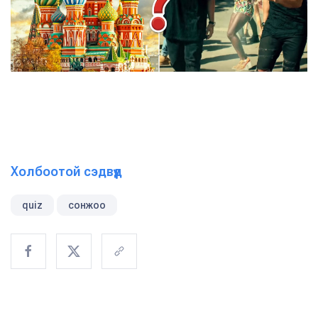
Холбоотой сэдвүүд
quiz
сонжоо