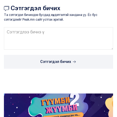
Сэтгэгдэл бичих
Та сэтгэгдэл бичихдээ бусдад хүндэтгэлтэй хандана уу. Ёс бус
сэтгэгдлийг Peak.mn сайт устгах эрхтэй.
Сэтгэгдэл бичих