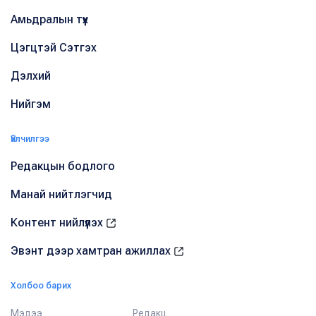
Амьдралын түүх
Цэгцтэй Сэтгэх
Дэлхий
Нийгэм
Үйлчилгээ
Редакцын бодлого
Манай нийтлэгчид
Контент нийлүүлэх
Эвэнт дээр хамтран ажиллах
Холбоо барих
Мэдээ
Редакц