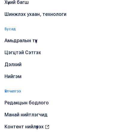
Хүний багш
Шинжлэх ухаан, технологи
Бусад
Амьдралын түүх
Цэгцтэй Сэтгэх
Дэлхий
Нийгэм
Үйлчилгээ
Редакцын бодлого
Манай нийтлэгчид
Контент нийлүүлэх