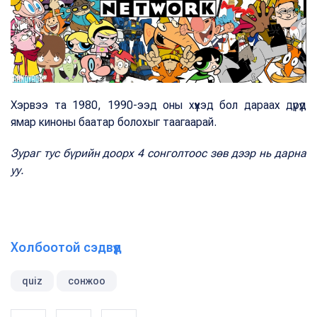
Хэрвээ та 1980, 1990-ээд оны хүүхэд бол дараах дүрүүд
ямар киноны баатар болохыг таагаарай.
Зураг тус бүрийн доорх 4 сонголтоос зөв дээр нь дарна
уу.
Холбоотой сэдвүүд
quiz
сонжоо