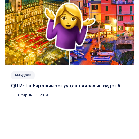
Амьдрал
QUIZ: Та Европын хотуудаар аялахыг хүсдэг үү?
・ 10 сарын 03, 2019