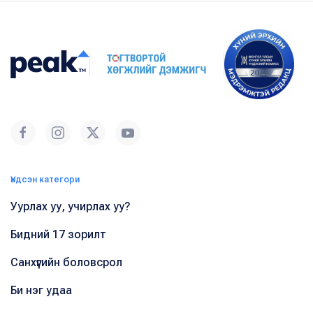
Үндсэн категори
Уурлах уу, учирлах уу?
Бидний 17 зорилт
Санхүүгийн боловсрол
Би нэг удаа