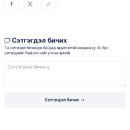
Сэтгэгдэл бичих
Та сэтгэгдэл бичихдээ бусдад хүндэтгэлтэй хандана уу. Ёс бус
сэтгэгдлийг Peak.mn сайт устгах эрхтэй.
Сэтгэгдэл бичих