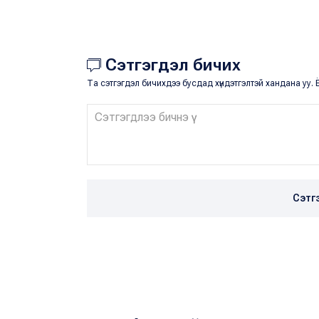
Сэтгэгдэл бичих
Та сэтгэгдэл бичихдээ бусдад хүндэтгэлтэй хандана уу. Ё
Сэтг