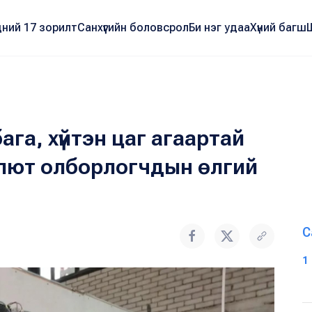
ний 17 зорилт
Санхүүгийн боловсрол
Би нэг удаа
Хүний багш
ага, хүйтэн цаг агаартай
лют олборлогчдын өлгий
С
1