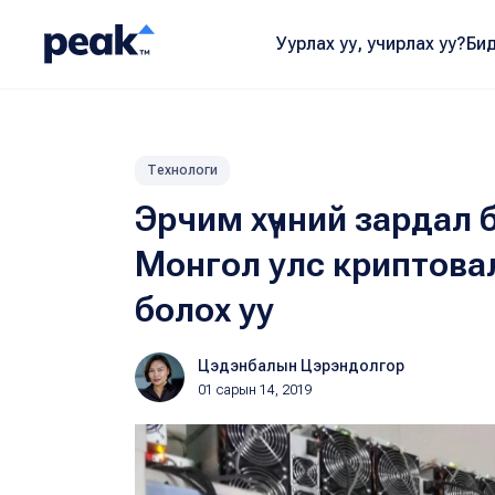
Уурлах уу, учирлах уу?
Бид
Технологи
Эрчим хүчний зардал б
Монгол улс криптова
болох уу
Цэдэнбалын Цэрэндолгор
01 сарын 14, 2019