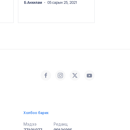
мэднэ
Б.Анхилам
・ 05 сарын 25, 2021
Цэдэнбалын 
сарын 30, 201
Холбоо барих
Мэдээ
Редакц