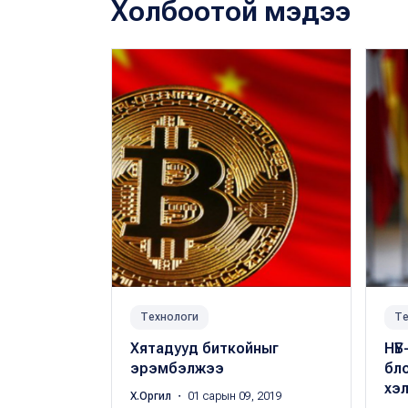
Холбоотой мэдээ
Технологи
Те
Хятадууд биткойныг
НҮБ
эрэмбэлжээ
бл
хэ
Х.Оргил
・ 01 сарын 09, 2019