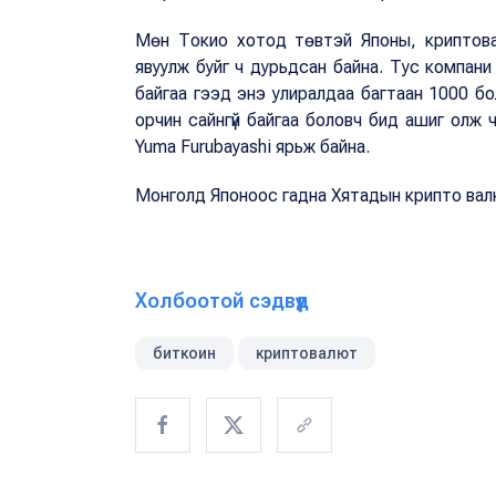
Мөн Токио хотод төвтэй Японы, криптова
явуулж буйг ч дурьдсан байна. Тус компа
байгаа гээд энэ улиралдаа багтаан 1000 б
орчин сайнгүй байгаа боловч бид ашиг олж 
Yuma Furubayashi ярьж байна.
Монголд Японоос гадна Хятадын крипто вал
Холбоотой сэдвүүд
биткоин
криптовалют