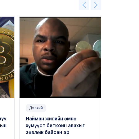
Дэлхий
Ярилцлага
вуу
Найман жилийн өмнө
Б.Гантиг:
рын
хүмүүст биткоин авахыг
ойлгодог я
зөвлөж байсан эр
ОneCoin-ий