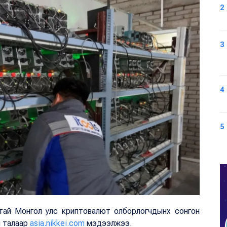
2
3
4
5
артай Монгол улс криптовалют олборлогчдынх сонгон
й талаар
asia.nikkei.com
мэдээлжээ.