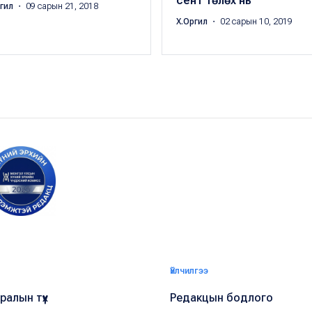
сент төлөх нь
ргил
・ 09 сарын 21, 2018
Х.Оргил
・ 02 сарын 10, 2019
Үйлчилгээ
алын түүх
Редакцын бодлого