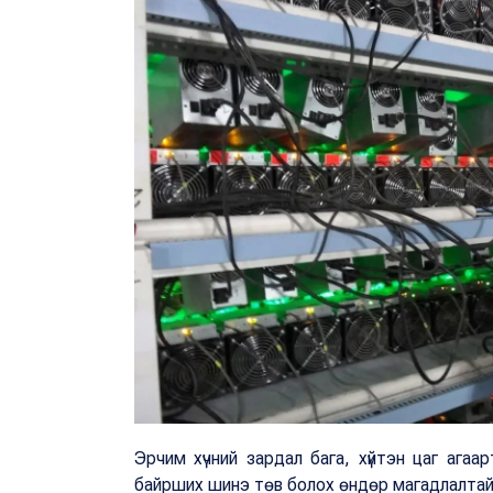
Эрчим хүчний зардал бага, хүйтэн цаг ага
байрших шинэ төв болох өндөр магадлалта