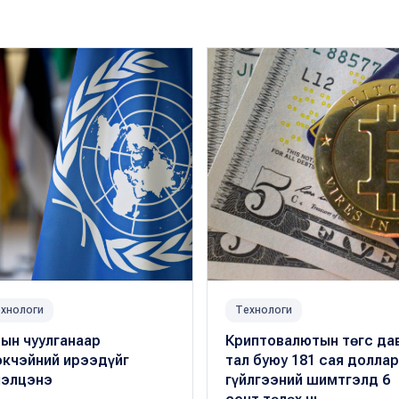
хнологи
Технологи
-ын чуулганаар
Криптовалютын төгс да
окчэйний ирээдүйг
тал буюу 181 сая долла
лэлцэнэ
гүйлгээний шимтгэлд 6