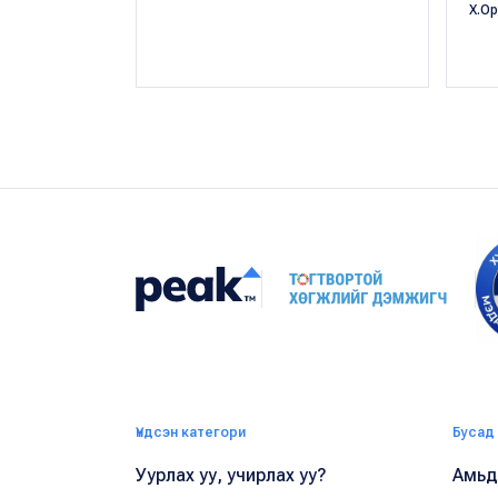
Х.О
Үндсэн категори
Бусад
Уурлах уу, учирлах уу?
Амьдр