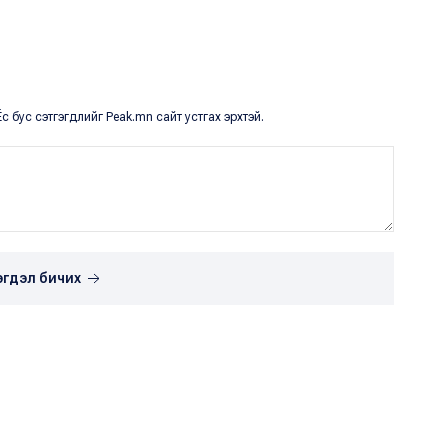
с бус сэтгэгдлийг Peak.mn сайт устгах эрхтэй.
эгдэл бичих