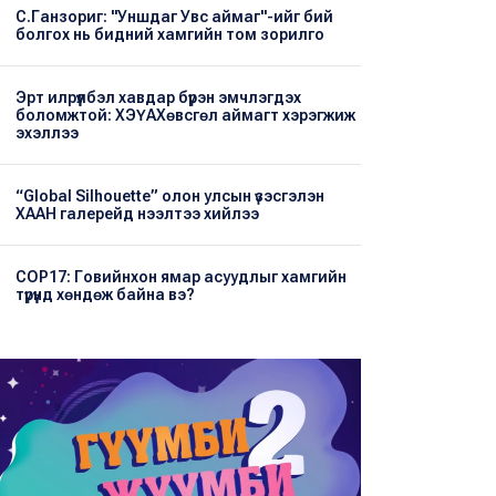
С.Ганзориг: "Уншдаг Увс аймаг"-ийг бий
болгох нь бидний хамгийн том зорилго
Эрт илрүүлбэл хавдар бүрэн эмчлэгдэх
боломжтой: ХЭҮА​Хөвсгөл аймагт хэрэгжиж
эхэллээ
“Global Silhouette” олон улсын үзэсгэлэн
ХААН галерейд нээлтээ хийлээ
COP17: Говийнхон ямар асуудлыг хамгийн
түрүүнд хөндөж байна вэ?