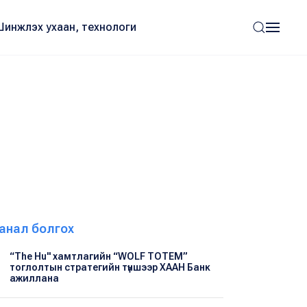
Шинжлэх ухаан, технологи
анал болгох
“The Hu" хамтлагийн “WOLF TOTEM”
тоглолтын стратегийн түншээр ХААН Банк
ажиллана