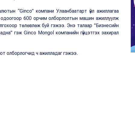
лютын “Ginco” компани Улаанбаатарт үйл ажиллагаа
ни одоогоор 600 орчим олборлолтын машин ажиллуулж
олгохоор төлөвлөж буй гэжээ. Энэ талаар "Бизнесийн
чадна" гэж Ginco Mongol компанийн гүйцэтгэх захирал
ют олборлогчид ч ажилладаг гэжээ.