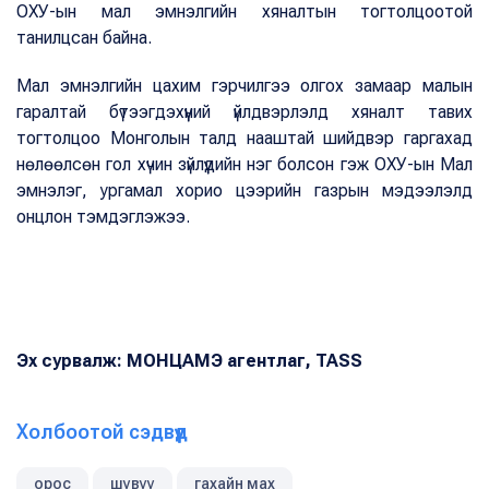
ОХУ-ын мал эмнэлгийн хяналтын тогтолцоотой
танилцсан байна.
Мал эмнэлгийн цахим гэрчилгээ олгох замаар малын
гаралтай бүтээгдэхүүний үйлдвэрлэлд хяналт тавих
тогтолцоо Монголын талд нааштай шийдвэр гаргахад
нөлөөлсөн гол хүчин зүйлүүдийн нэг болсон гэж ОХУ-ын Мал
эмнэлэг, ургамал хорио цээрийн газрын мэдээлэлд
онцлон тэмдэглэжээ.
Эх сурвалж: МОНЦАМЭ агентлаг, TASS
Холбоотой сэдвүүд
орос
шувуу
гахайн мах