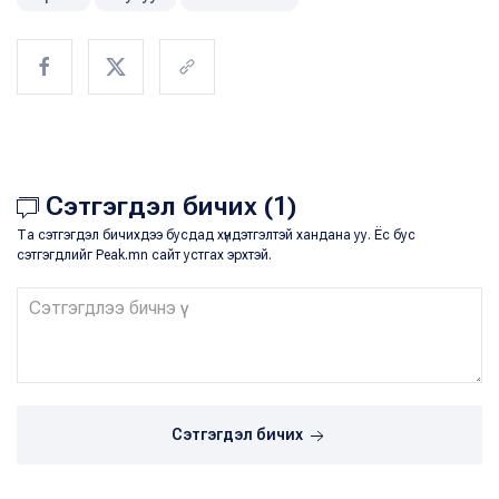
Сэтгэгдэл бичих (1)
Та сэтгэгдэл бичихдээ бусдад хүндэтгэлтэй хандана уу. Ёс бус
сэтгэгдлийг Peak.mn сайт устгах эрхтэй.
Сэтгэгдэл бичих