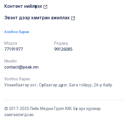
Контент нийлүүлэх
Эвэнт дээр хамтран ажиллах
Холбоо барих
Мэдээ
Редакц
77191977
99126085
Имэйл
contact@peak.mn
Холбоо барих
Улаанбаатар хот, Сүхбаатар дүүрэг, Бага тойруу, 24-р байр
© 2017-2025 Пийк Медиа Групп ХХК. Бүх эрх хуулиар
хамгаалагдсан.