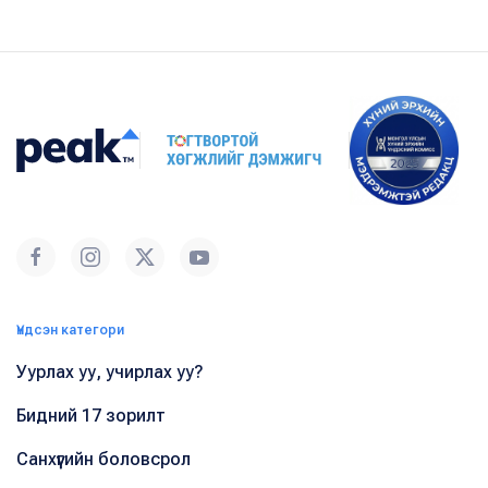
Үндсэн категори
Уурлах уу, учирлах уу?
Бидний 17 зорилт
Санхүүгийн боловсрол