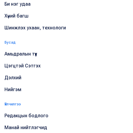
Би нэг удаа
Хүний багш
Шинжлэх ухаан, технологи
Бусад
Амьдралын түүх
Цэгцтэй Сэтгэх
Дэлхий
Нийгэм
Үйлчилгээ
Редакцын бодлого
Манай нийтлэгчид