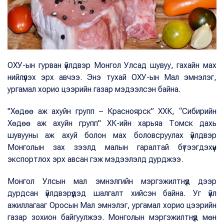
ОХУ-ын гурван үйлдвэр Монгол Улсад шувуу, гахайн мах
нийлүүлэх эрх авчээ. Энэ тухай ОХУ-ын Мал эмнэлэг,
ургамал хорио цээрийн газар мэдээлсэн байна.
"Хөдөө аж ахуйн групп – Красноярск” ХХК, “Сибирийн
Хөдөө аж ахуйн групп" ХК-ийн харьяа Томск дахь
шувууны аж ахуй болон мах боловсруулах үйлдвэр
Монголын зах зээлд малын гаралтай бүтээгдэхүүн
экспортлох эрх авсан гэж мэдээлэлд дурджээ.
Монгол Улсын мал эмнэлгийн мэргэжилтнүүд дээр
дурдсан үйлдвэрүүдэд шалгалт хийсэн байна. Уг үйл
ажиллагааг Оросын Мал эмнэлэг, ургамал хорио цээрийн
газар зохион байгуулжээ. Монголын мэргэжилтнүүд мөн