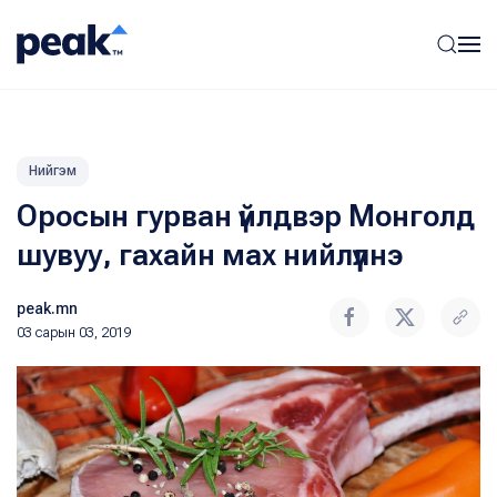
Нийгэм
Оросын гурван үйлдвэр Монголд
шувуу, гахайн мах нийлүүлнэ
peak.mn
03 сарын 03, 2019