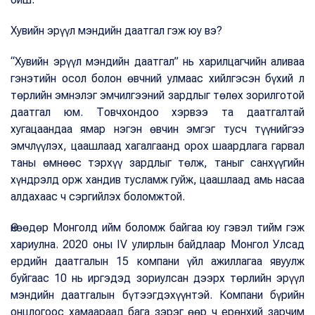
Хувийн эрүүл мэндийн даатгал гэж юу вэ?
“Хувийн эрүүл мэндийн даатгал” нь харилцагчийн аливаа
гэнэтийн осол болон өвчний улмаас хийлгэсэн бүхий л
төрлийн эмнэлэг эмчилгээний зардлыг төлөх зорилготой
даатгал юм. Товчхондоо хэрвээ та даатгалтай
хугацаандаа ямар нэгэн өвчин эмгэг тусч түүнийгээ
эмчлүүлэх, цаашлаад хагалгаанд орох шаардлага гарвал
таны өмнөөс тэрхүү зардлыг төлж, таныг санхүүгийн
хүндрэлд орж хандив тусламж гуйж, цаашлаад амь насаа
алдахаас ч сэргийлэх боломжтой.
Өнөөдөр Монголд ийм боломж байгаа юу гэвэл тийм гэж
хариулна. 2020 оны IV улирлын байдлаар Монгол Улсад
ердийн даатгалын 15 компани үйл ажиллагаа явуулж
буйгаас 10 нь иргэдэд зориулсан дээрх төрлийн эрүүл
мэндийн даатгалын бүтээгдэхүүнтэй. Компани бүрийн
онцлогоос хамаараад бага зэрэг өөр ч ерөнхий зарчим