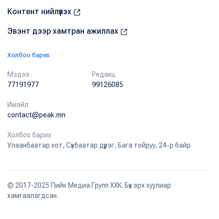
Контент нийлүүлэх
Эвэнт дээр хамтран ажиллах
Холбоо барих
Мэдээ
Редакц
77191977
99126085
Имэйл
contact@peak.mn
Холбоо барих
Улаанбаатар хот, Сүхбаатар дүүрэг, Бага тойруу, 24-р байр
© 2017-2025 Пийк Медиа Групп ХХК. Бүх эрх хуулиар
хамгаалагдсан.