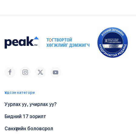
Үндсэн категори
Уурлах уу, учирлах уу?
Бидний 17 зорилт
Санхүүгийн боловсрол