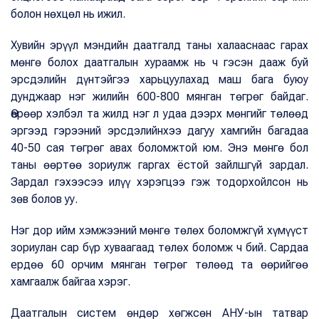
болон нөхцөл нь ижил.
Хувийн эрүүл мэндийн даатгалд таны халааснаас гарах
мөнгө болох даатгалын хураамж нь ч гэсэн дааж буй
эрсдэлийн дүнтэйгээ харьцуулахад маш бага буюу
дунджаар нэг жилийн 600-800 мянган төгрөг байдаг.
Өөрөөр хэлбэл та жилд нэг л удаа дээрх мөнгийг төлөөд
эргээд гэрээний эрсдэлийнхээ дагуу хамгийн багадаа
40-50 сая төгрөг авах боломжтой юм. Энэ мөнгө бол
таны өөртөө зориулж гаргах ёстой зайлшгүй зардал.
Зардал гэхээсээ илүү хэрэгцээ гэж тодорхойлсон нь
зөв болов уу.
Нэг дор ийм хэмжээний мөнгө төлөх боломжгүй хүмүүст
зориулан сар бүр хуваагаад төлөх боломж ч бий. Сардаа
ердөө 60 орчим мянган төгрөг төлөөд та өөрийгөө
хамгаалж байгаа хэрэг.
Даатгалын систем өндөр хөгжсөн АНУ-ын татвар