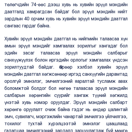
төлөгчдийн 74-өөс дээш хувь нь хувийн эрүүл мэндийн
даатгалд хамрагдсан байдаг бол эрүүл мэндийн нийт
зардлын 40 орчим хувь нь хувийн эрүүл мэндийн даатгал
сангаас гардаг байна.
Хувийн эрүүл мэндийн даатгал нь нийгмийн талаасаа хүн
амын эрүүл мэндийг хамгаалах зорилгыг хангадаг бол
эдийн засаг талаасаа эрүүл мэндийн салбарыг
санхүүжүүлэх болон иргэдийн орлогыг хамгаалах үндсэн
зорилтуудтай байдаг. Өөрөөр хэлбэл хувийн эрүүл
мэндийн даатгал хөгжсөнөөр иргэд санхүүгийн дарамтад
оролгүй эмнэлэг, эмчилгээний яаралтай тусламж авах
боломжтой болдог бол нөгөө талаасаа эрүүл мэндийн
салбарын хөрөнгийн суурийг хангаж түүний хөгжилд
үнэтэй хувь нэмэр оруулдаг. Эрүүл мэндийн салбарт
хөрөнгө оруулалт очиж байна гэдэг нь өндөр цалинтай
эмч, сувилагч, мэргэжлийн чанартай эмчилгээ үйлчилгээ,
тохилог тухтай хүрэлцээтэй эмнэлэг цаашлаад
гадагшаа эмчилгээний зардалд зарцуулагдаж буй мөнгө