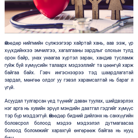
Өнөөдөр нийгмийн сүлжээгээр хайртай хань, аав ээж, үр
хүүхдийнхээ эмчилгээ, хагалгааны зардлыг олохын тулд
орон байр, унах унаагаа хүртэл заран, хандив тусламж
гуйж буй хүмүүсийн талаарх мэдээллийг та цөөнгүй харж
байгаа байх. Гэвч ингэснээрээ тэд шаардлагатай
зардал, мөнгөө олдог уу гэвэл харамсалтай нь бараг л
үгүй.
Асуудал тулгарсан үед түүнийг даван туулах, шийдвэрлэх
нэг арга нь хувийн эрүүл мэндийн даатгал гэдгийг хүмүүс
тэр бүр мэддэггүй. Өнөөдөр бидний дийлэнх нь санхүүгийн
боловсрол болоод мэдээ мэдээлэл дутмагаасаа
болоод боломжийг харахгүй өнгөрөөж байгаа нь нууц
биш.