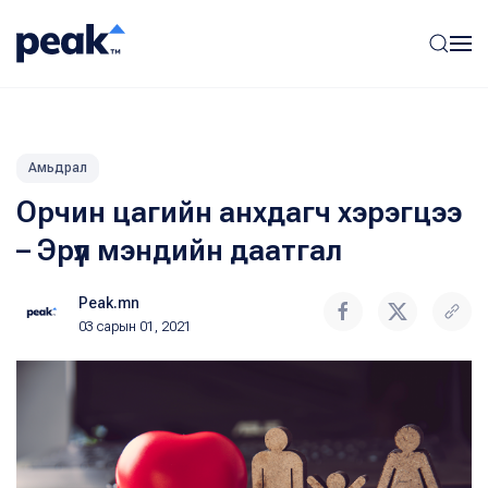
Амьдрал
Орчин цагийн анхдагч хэрэгцээ
– Эрүүл мэндийн даатгал
Peak.mn
03 сарын 01, 2021