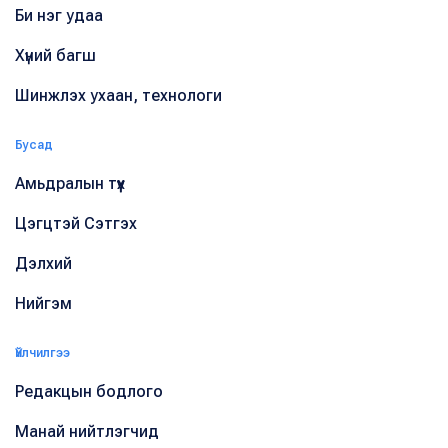
Би нэг удаа
Хүний багш
Шинжлэх ухаан, технологи
Бусад
Амьдралын түүх
Цэгцтэй Сэтгэх
Дэлхий
Нийгэм
Үйлчилгээ
Редакцын бодлого
Манай нийтлэгчид