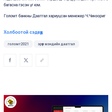
багасна гэсэн үг юм.
Голомт банкны Даатгал хариуцсан менежер Ч.Чинзориг
Холбоотой сэдвүүд
голомт2021
эрүүл мэндийн даатгал