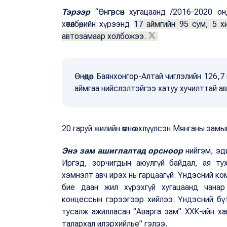
Тэрээр
“Өнгөрсөн хугацаанд /2016-2020 о
хөтөлбөрийн хүрээнд
17 аймгийн 95 сум, 5 х
автозамаар холбожээ.
Өнөөдөр Баянхонгор-Алтай чиглэлийн 126,
аймгаа нийслэлтэйгээ хатуу хучилттай а
20 гаруй жилийн өмнө эхлүүлсэн Мянганы зам
Энэ зам ашиглалтад орсноор
нийгэм, эди
Иргэд, зорчигдын аюулгүй байдал, ая ту
хэмнэлт авч ирэх нь гарцаагүй. Үндэсний ком
бие даан жил хүрэхгүй хугацаанд чанар
концессын гэрээгээр хийлээ. Үндэсний бүтэ
тусалж ажилласан “Аварга зам” ХХК-ийн ха
талархал илэрхийлье” гэлээ.