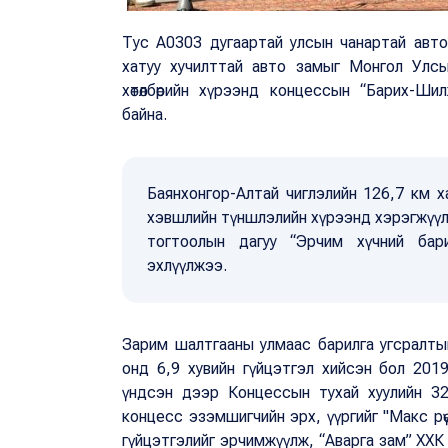
Тус А0303 дугаартай улсын чанартай авто
хатуу хучилттай авто замыг Монгол Улсы
хөтөлбөрийн хүрээнд концессын “Барих-Ш
байна.
Баянхонгор-Алтай чиглэлийн 126,7 км ха
хэвшлийн түншлэлийн хүрээнд хэрэгжүүл
тогтоолын дагуу “Эрчим хүчний бар
эхлүүлжээ.
Зарим шалтгааны улмаас барилга угсралты
онд 6,9 хувийн гүйцэтгэл хийсэн бол 20
үндсэн дээр Концессын тухай хуулийн 32
концесс эзэмшигчийн эрх, үүргийг "Макс р
гүйцэтгэлийг эрчимжүүлж, “Аварга зам” ХХК з