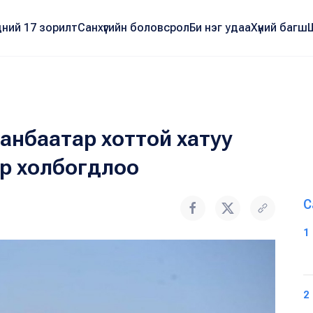
ний 17 зорилт
Санхүүгийн боловсрол
Би нэг удаа
Хүний багш
анбаатар хоттой хатуу
ар холбогдлоо
С
1
2