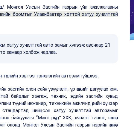
нд/ Монгол Улсын Засгийн газрын үйл ажиллагааны
илийн боомтыг Улаанбаатар хоттой хатуу хучилттай
7 км хатуу хучилттай авто замыг хүлээж авснаар 21
вто замаар холбож чадлаа.
ын төслийн хэвтээ тэнхлэгийн автозам гүйцлээ.
йн засгийн олон сайн үзүүлэлт, үр өгөөжийг дагуулах юм.
хтай байдлыг хангаж, техник, эдийн засгийн хувьд
пани түүний инженер, техникийн ажилчид өөрийн хүчээр
 стандартад нийцсэн хатуу хучилттай автозамыг
эн байгуулагч “Макс рөүд” ХХК, хяналт тавьж, зөвлөн
мт олонд Монгол Улсын Засгийн газрын нэрийн өмнөөс