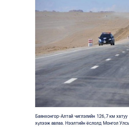
Баянхонгор-Алтай чиглэлийн 126,7 км хатуу ху
хүлээж авлаа. Нээлтийн ёслолд Монгол Улсын