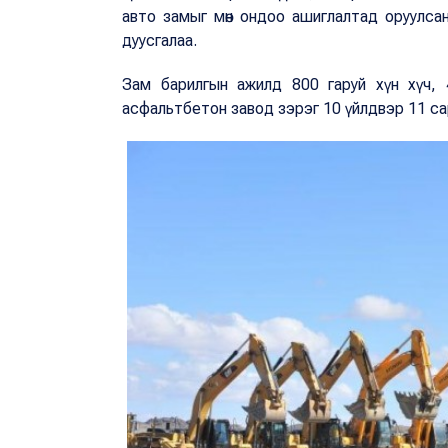
авто замыг мөн ондоо ашиглалтад оруулсан
дуусгалаа.
Зам барилгын ажилд 800 гаруй хүн хүч, 
асфальтбетон завод зэрэг 10 үйлдвэр 11 са