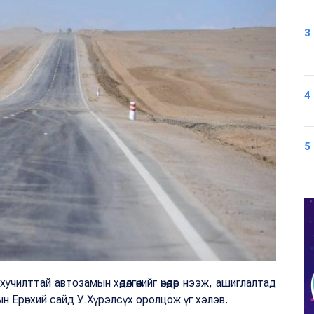
3
4
5
чилттай автозамын хөдөлгөөнийг өнөөдөр нээж, ашиглалтад
 Ерөнхий сайд У.Хүрэлсүх оролцож үг хэлэв.