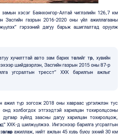
 замын хэсэг Баянхонгор-Алтай чиглэлийн 126,7 км
н Засгийн газрын 2016-2020 оны үйл ажиллагааны
илжүүлэх” гэрээний дагуу барьж ашиглалтад оруулж
туу хучилттай авто зам барих төслийг төр, хувийн
эхээр шийдвэрлэн, Засгийн газрын 2015 оны 87-р
илга угсралтын тресст” ХХК барилгын ажлыг
н ажил түр зогсож 2018 оны хавраас үргэлжлэн тус
19 онд холбогдох этгээдтэй харилцан тохиролцсоны
 дугаар зүйлд заасны дагуу харилцан тохиролцож,
өүд" ХХК-д шилжүүлжээ. Ингэснээр барилга угсралтын
өвлөхөөр ажиллаж, нийт ажлын 45 хувь буюу эхний 30 км