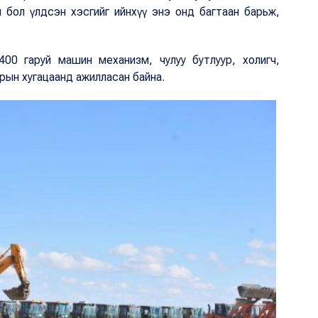
 бол үлдсэн хэсгийг ийнхүү энэ онд багтаан барьж,
400 гаруй машин механизм, чулуу бутлуур, холигч,
рын хугацаанд ажилласан байна.