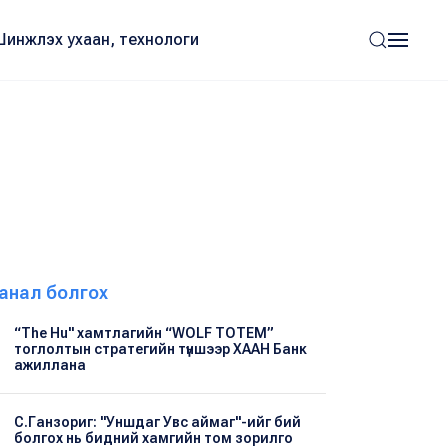
Шинжлэх ухаан, технологи
анал болгох
“The Hu" хамтлагийн “WOLF TOTEM”
тоглолтын стратегийн түншээр ХААН Банк
ажиллана
С.Ганзориг: "Уншдаг Увс аймаг"-ийг бий
болгох нь бидний хамгийн том зорилго