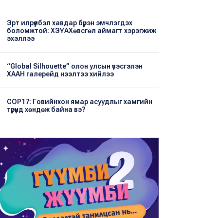
Эрт илрүүлбэл хавдар бүрэн эмчлэгдэх
боломжтой: ХЭҮА​Хөвсгөл аймагт хэрэгжиж
эхэллээ
“Global Silhouette” олон улсын үзэсгэлэн
ХААН галерейд нээлтээ хийлээ
COP17: Говийнхон ямар асуудлыг хамгийн
түрүүнд хөндөж байна вэ?