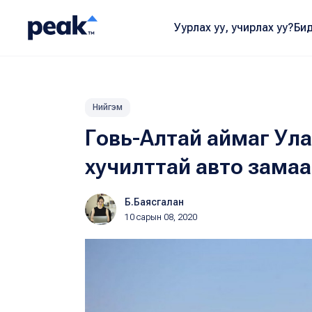
Уурлах уу, учирлах уу?
Бид
Нийгэм
Говь-Алтай аймаг Ула
хучилттай авто зама
Б.Баясгалан
10 сарын 08, 2020