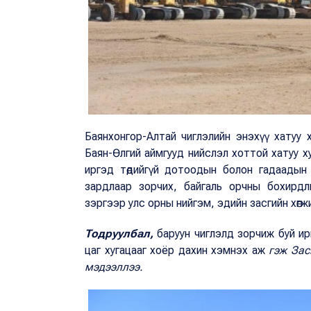
Баянхонгор-Алтай чиглэлийн энэхүү хатуу 
Баян-Өлгий аймгууд нийслэл хоттой хатуу 
иргэд төдийгүй дотоодын болон гадаадын 
зардлаар зорчих, байгаль орчны бохирдл
зэргээр улс орны нийгэм, эдийн засгийн хөгжил
Тодруулбал,
баруун чиглэлд зорчиж буй ир
цаг хугацааг хоёр дахин хэмнэх аж
гэж Зас
мэдээллээ.