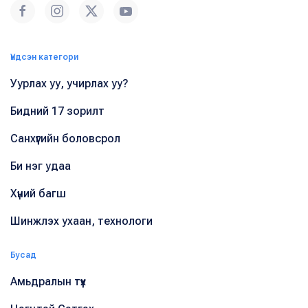
Үндсэн категори
Уурлах уу, учирлах уу?
Бидний 17 зорилт
Санхүүгийн боловсрол
Би нэг удаа
Хүний багш
Шинжлэх ухаан, технологи
Бусад
Амьдралын түүх