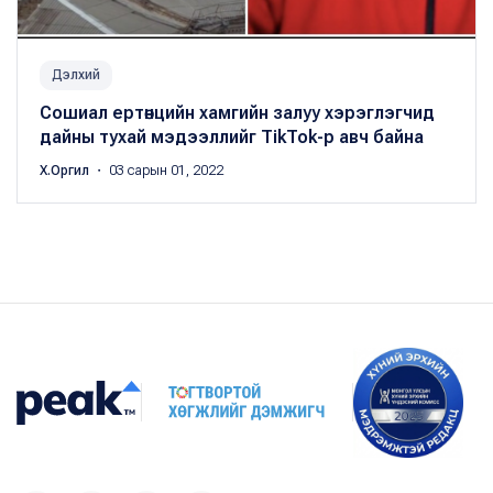
Дэлхий
Сошиал ертөнцийн хамгийн залуу хэрэглэгчид
дайны тухай мэдээллийг TikTok-р авч байна
Х.Оргил
・ 03 сарын 01, 2022