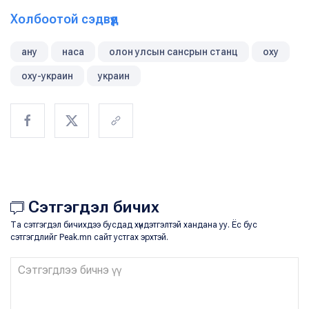
Холбоотой сэдвүүд
ану
наса
олон улсын сансрын станц
оху
оху-украин
украин
Сэтгэгдэл бичих
Та сэтгэгдэл бичихдээ бусдад хүндэтгэлтэй хандана уу. Ёс бус
сэтгэгдлийг Peak.mn сайт устгах эрхтэй.