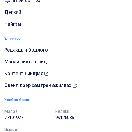
Цэгцтэй Сэтгэх
Дэлхий
Нийгэм
Үйлчилгээ
Редакцын бодлого
Манай нийтлэгчид
Контент нийлүүлэх
Эвэнт дээр хамтран ажиллах
Холбоо барих
Мэдээ
Редакц
77191977
99126085
Имэйл