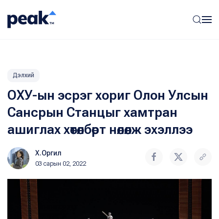
Дэлхий
ОХУ-ын эсрэг хориг Олон Улсын
Сансрын Станцыг хамтран
ашиглах хөтөлбөрт нөлөөлж эхэллээ
Х.Оргил
03 сарын 02, 2022