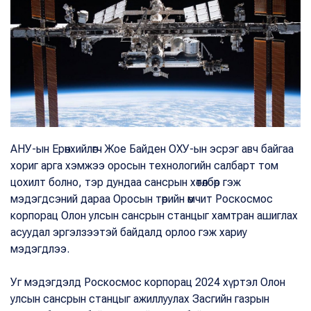
АНУ-ын Ерөнхийлөгч Жое Байден ОХУ-ын эсрэг авч байгаа
хориг арга хэмжээ оросын технологийн салбарт том
цохилт болно, тэр дундаа сансрын хөтөлбөр гэж
мэдэгдсэний дараа Оросын төрийн өмчит Роскосмос
корпорац Олон улсын сансрын станцыг хамтран ашиглах
асуудал эргэлзээтэй байдалд орлоо гэж хариу
мэдэгдлээ.
Уг мэдэгдэлд Роскосмос корпорац 2024 хүртэл Олон
улсын сансрын станцыг ажиллуулах Засгийн газрын