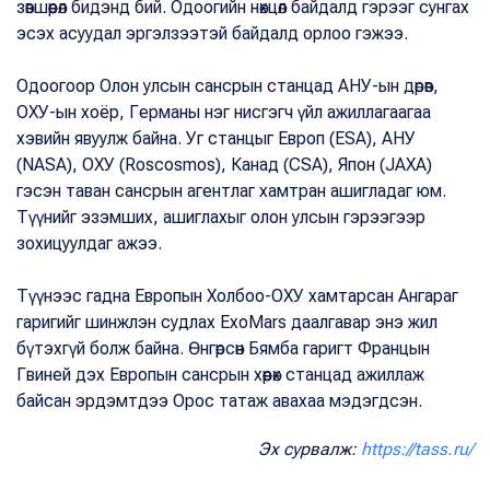
зөвшөөрөл бидэнд бий. Одоогийн нөхцөл байдалд гэрээг сунгах
эсэх асуудал эргэлзээтэй байдалд орлоо гэжээ.
Одоогоор Олон улсын сансрын станцад АНУ-ын дөрөв,
ОХУ-ын хоёр, Германы нэг нисгэгч үйл ажиллагаагаа
хэвийн явуулж байна. Уг станцыг Европ (ESA), АНУ
(NASA), ОХУ (Roscosmos), Канад (CSA), Япон (JAXA)
гэсэн таван сансрын агентлаг хамтран ашигладаг юм.
Түүнийг эзэмших, ашиглахыг олон улсын гэрээгээр
зохицуулдаг ажээ.
Түүнээс гадна Европын Холбоо-ОХУ хамтарсан Ангараг
гаригийг шинжлэн судлах ExoMars даалгавар энэ жил
бүтэхгүй болж байна. Өнгөрсөн Бямба гаригт Францын
Гвиней дэх Европын сансрын хөөрөх станцад ажиллаж
байсан эрдэмтдээ Орос татаж авахаа мэдэгдсэн.
Эх сурвалж:
https://tass.ru/