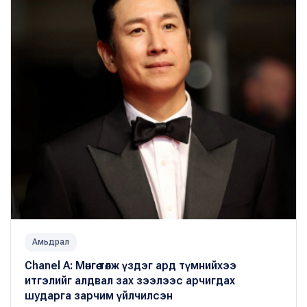
Амьдрал
Chanel A: Мөнгөө төлж үздэг ард түмнийхээ
итгэлийг алдвал зах зээлээс арчигдах
шударга зарчим үйлчилсэн