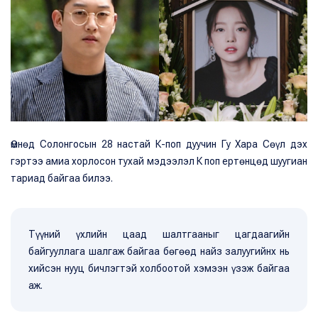
Өмнөд Солонгосын 28 настай К-поп дуучин Гу Хара Сөүл дэх
гэртээ амиа хорлосон тухай мэдээлэл К поп ертөнцөд шуугиан
тариад байгаа билээ.
Түүний үхлийн цаад шалтгааныг цагдаагийн
байгууллага шалгаж байгаа бөгөөд найз залуугийнх нь
хийсэн нууц бичлэгтэй холбоотой хэмээн үзэж байгаа
аж.