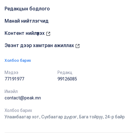
Редакцын бодлого
Манай нийтлэгчид
Контент нийлүүлэх
Эвэнт дээр хамтран ажиллах
Холбоо барих
Мэдээ
Редакц
77191977
99126085
Имэйл
contact@peak.mn
Холбоо барих
Улаанбаатар хот, Сүхбаатар дүүрэг, Бага тойруу, 24-р байр