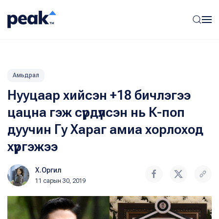
Амьдрал
Нууцаар хийсэн +18 бичлэгээ
цацна гэж сүрдүүлсэн нь К-поп
дуучин Гу Хараг амиа хорлоход
хүргэжээ
Х.Оргил
11 сарын 30, 2019