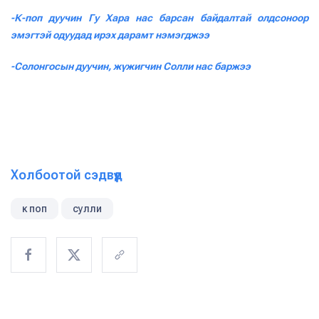
-К-поп дуучин Гу Хара нас барсан байдалтай олдсоноор
эмэгтэй одуудад ирэх дарамт нэмэгджээ
-Солонгосын дуучин, жүжигчин Солли нас баржээ
Холбоотой сэдвүүд
к поп
сулли