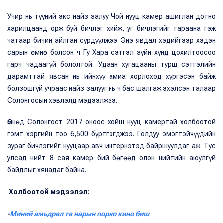
Учир нь түүний экс найз залуу Чой нууц камер ашиглан дотно
харилцаанд орж буй бичлэг хийж, уг бичлэгийг тараана гэж
чатаар бичин айлган сүрдүүлжээ. Энэ явдал хэдийгээр хэдэн
сарын өмнө болсон ч Гу Хара сэтгэл зүйн хүнд цохилтоосоо
гарч чадаагүй бололтой. Удаан хугацааны турш сэтгэлийн
дарамттай явсан нь ийнхүү амиа хорлоход хүргэсэн байж
болзошгүй учраас найз залууг нь ч бас шалгаж эхэлсэн талаар
Солонгосын хэвлэлд мэдээлжээ.
Өмнөд Солонгост 2017 оноос хойш нууц камертай холбоотой
гэмт хэргийн тоо 6,500 бүртгэгджээ. Голдуу эмэгтэйчүүдийн
зураг бичлэгийг нууцаар авч интернэтэд байршуулдаг аж. Тус
улсад нийт 8 сая камер бий бөгөөд олон нийтийн аюулгүй
байдлыг хянадаг байна.
Холбоотой мэдээлэл:
-
Миний амьдрал та нарын порно кино биш