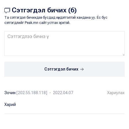
Сэтгэгдэл бичих (6)
Та сэтгэгдэл бичихдээ бусдад хүндэтгэлтэй хандана уу. Ёс бус
сэтгэгдлийг Peak.mn сайт устгах эрхтэй.
Сэтгэгдэл бичих
Зочин
[202.55.188.118] ・ 2022.04.07
Хариулах
Харий