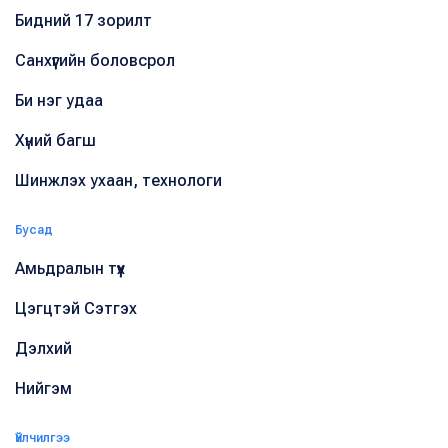
Бидний 17 зорилт
Санхүүгийн боловсрол
Би нэг удаа
Хүний багш
Шинжлэх ухаан, технологи
Бусад
Амьдралын түүх
Цэгцтэй Сэтгэх
Дэлхий
Нийгэм
Үйлчилгээ