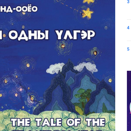
3
4
5