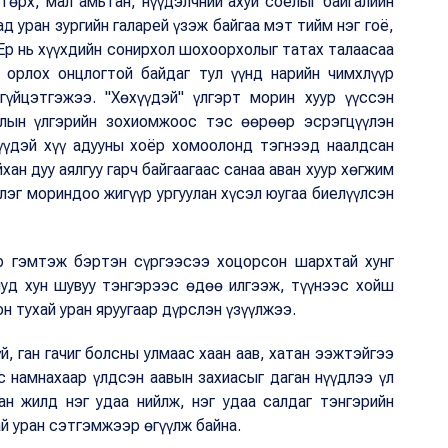
төрх, мал амьтан, нүүдэлчний ахуй соёлыг байгалийн
д уран зургийн галарей үзэж байгаа мэт тийм нэг гоё,
Ер нь хүүхдийн сонирхол шохоорхолыг татах талаасаа
л орлох онцлогтой байдаг тул үүнд нарийн чимхлүүр
гүйцэтгэжээ. "Хөхүүдэй" үлгэрт морин хуур үүссэн
лын үлгэрийн зохиомжоос тэс өөрөөр эсрэгцүүлэн
үүдэй хүү адууны хоёр хомоолонд тэгнээд наалдсан
ан дуу аялгуу гарч байгаагаас санаа аван хуур хөгжим
лэг мориндоо жигүүр ургуулан хүсэл юугаа биелүүлсэн
ёр гэмтэж бэртэн сүргээсээ хоцорсон шархтай хунг
иуд хун шувуу тэнгэрээс өдөө илгээж, түүнээс хойш
н тухай уран яруугаар дүрслэн үзүүлжээ.
й, ган гачиг болсны улмаас хаан аав, хатан ээжтэйгээ
с намнахаар үлдсэн аавын захиасыг даган нүүдлээ үл
ан жилд нэг удаа нийлж, нэг удаа салдаг тэнгэрийн
й уран сэтгэмжээр өгүүлж байна.