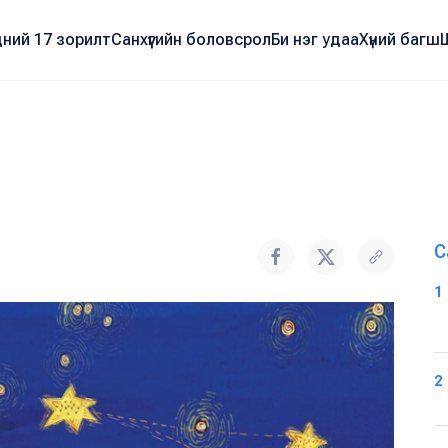
ний 17 зорилт
Санхүүгийн боловсрол
Би нэг удаа
Хүний багш
С
1
2