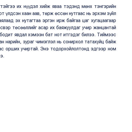
тэйгээ их нүүдэл хийж яваа тэдэнд мөнх тэнгэрийн
т үлдсэн хаан аав, төрж өссөн нутгаас нь эрхэм зүйл
аялаад эх нутагтаа эргэн ирж байгаа цаг хугацаагаар
йсвэр төсөөллийг асар их баяжуулдаг учир жанцантай
н бодит явдал хэмээн бат нот итгэдэг билээ. Тиймээс
ран нарийн, зураг чимэглэл нь сонирхол татахуйц байж
дас орших учиртай. Энэ тодорхойлолтонд эдгээр ном
э.