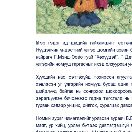
Үлгэр гэдэг ид шидийн гайхамшигт ертөн
Нүүдэлчин үндэстний үлгэр домгийн арвин 
найрагч Г.Мэнд-Ооёо гуай "Хөхүүдэй", " Дө
үлгэрийн номууд гаргасныг ихэд олзуурхан у
Хүүхдийн нас сэтгэхүйд тохирсон агуулг
хэвлэсэн уг үлгэрийн номууд бусад адил 
шийдлүүд байгаа нь сонирхол шохоорхолы
зэрэгцүүлэн бичсэнээс гадна төгсгөлд нь 
гурван хэлээр унших, ойлгох, суралцах давх
Номын зураг чимэглэлийг урласан зураач Б.
маяг, ур хийц, урлан бүтээх давтагдашгүй