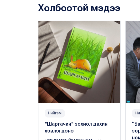
Холбоотой мэдээ
Нийгэм
Ни
"Шаргачин" зохиол дахин
“Б
хэвлэгдэнэ
зор
но