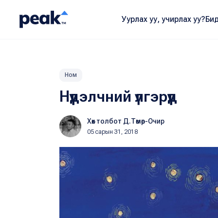
Уурлах уу, учирлах уу?
Бид
Ном
Нүүдэлчний үлгэрүүд
Хөх толбот Д.Төмөр-Очир
05 сарын 31, 2018