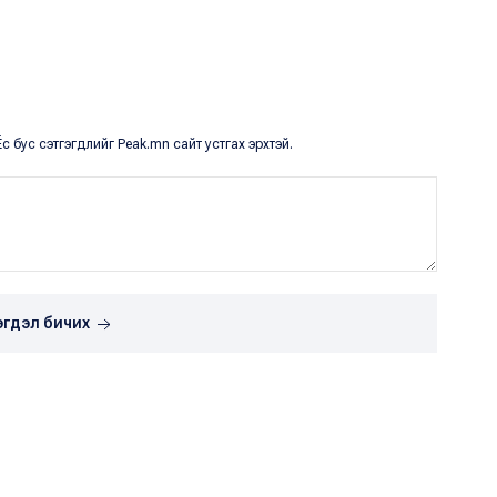
с бус сэтгэгдлийг Peak.mn сайт устгах эрхтэй.
эгдэл бичих