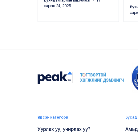
Буяндэлгэрийн Мөнхчимэг
・ 11
сарын 24, 2025
Буя
сары
Үндсэн категори
Бусад
Уурлах уу, учирлах уу?
Амьдр