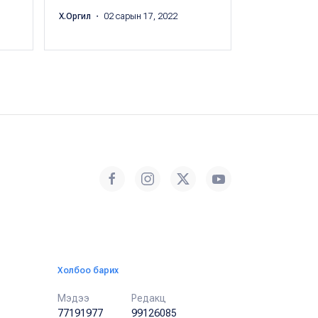
Буяндэлгэрий
сарын 17, 202
Х.Оргил
・ 02 сарын 17, 2022
Холбоо барих
Мэдээ
Редакц
77191977
99126085