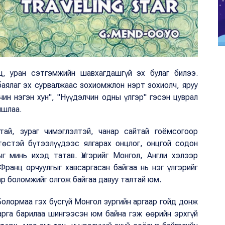
ц, уран сэтгэмжийн шавхагдашгүй эх булаг билээ.
баялаг эх сурвалжаас зохиомжлон нэрт зохиолч, яруу
чин нэгэн хун", "Нүүдэлчин одны үлгэр" гэсэн цуврал
ншлаа.
атай, зураг чимэглэлтэй, чанар сайтай гоёмсогоор
төстэй бүтээлүүдээс ялгарах онцлог, онцгой содон
г минь ихэд татав. Үлгэрийг Монгол, Англи хэлээр
Франц орчуулгыг хавсаргасан байгаа нь нэг үлгэрийг
ар боломжийг олгож байгаа давуу талтай юм.
Болормаа гэх бүсгүй Монгол зургийн аргаар гойд донж
 арга барилаа шингээсэн юм байна гэж өөрийн эрхгүй