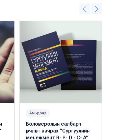
Амьдрал
Нийгэм
н
Боловсролын салбарт
Хүүхдүүдэд
“
өөрчлөлт авчрах “Сургуулийн
ажилтан х
менежмент R- P- D - C- A”