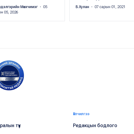
ндэлгэрийн Мөнхчимэг
・ 05
Б.Хулан
・ 07 сарын 01, 2021
н 05, 2026
Үйлчилгээ
алын түүх
Редакцын бодлого