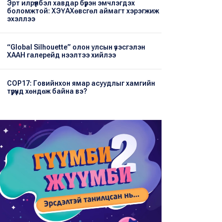
Эрт илрүүлбэл хавдар бүрэн эмчлэгдэх
боломжтой: ХЭҮА​Хөвсгөл аймагт хэрэгжиж
эхэллээ
“Global Silhouette” олон улсын үзэсгэлэн
ХААН галерейд нээлтээ хийлээ
COP17: Говийнхон ямар асуудлыг хамгийн
түрүүнд хөндөж байна вэ?