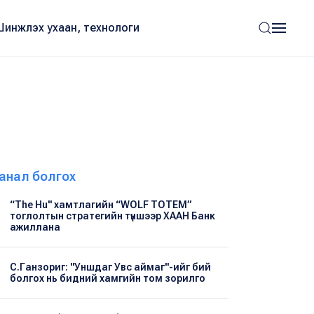
Шинжлэх ухаан, технологи
анал болгох
“The Hu" хамтлагийн “WOLF TOTEM”
тоглолтын стратегийн түншээр ХААН Банк
ажиллана
С.Ганзориг: "Уншдаг Увс аймаг"-ийг бий
болгох нь бидний хамгийн том зорилго