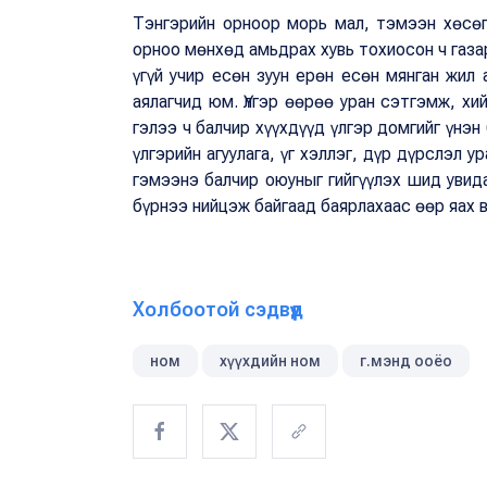
Тэнгэрийн орноор морь мал, тэмээн хөсөг
орноо мөнхөд амьдрах хувь тохиосон ч газар
үгүй учир есөн зуун ерөн есөн мянган жил 
аялагчид юм. Үлгэр өөрөө уран сэтгэмж, хи
гэлээ ч балчир хүүхдүүд үлгэр домгийг үнэ
үлгэрийн агуулага, үг хэллэг, дүр дүрслэл у
гэмээнэ балчир оюуныг гийгүүлэх шид уви
бүрнээ нийцэж байгаад баярлахаас өөр яах в
Холбоотой сэдвүүд
ном
хүүхдийн ном
г.мэнд ооёо