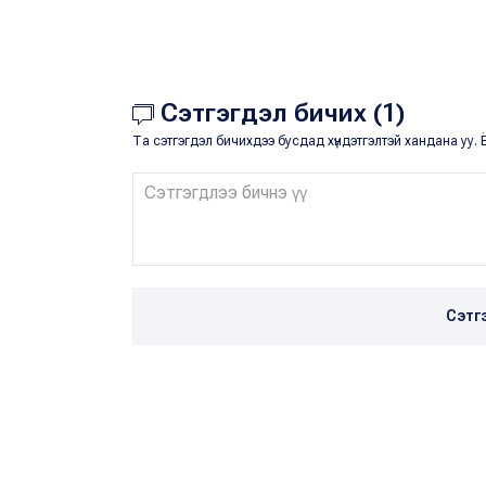
Сэтгэгдэл бичих (1)
Та сэтгэгдэл бичихдээ бусдад хүндэтгэлтэй хандана уу. Ё
Сэтг