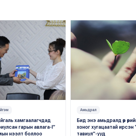
йгэм
Амьдрал
айгаль хамгаалагчдад
Бид энэ амьдралд өөр өөрий
иулсан гарын авлага-I”
хоног хугацаатай ирсэн 
мын нээлт боллоо
тавиул”-ууд