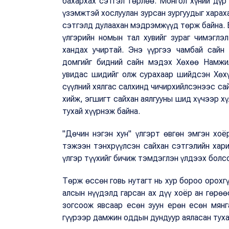
бахархах сэтгэл төрлөө. Монгол хүний дүр 
үзэмжтэй хослуулан зурсан зургуудыг хараха
сэтгэлд дулаахан мэдрэмжүүд төрж байна. 
үлгэрийн номын тал хувийг зураг чимэглэ
хандах учиртай. Энэ үүргээ чамбай сайн 
домгийг бидний сайн мэдэх Хөхөө Намжи
увидас шидийг олж сурахаар шийдсэн Хөх
сүүлний хялгас салхинд чичирхийлсэнээс сайх
хийж, эгшигт сайхан аялгууны шид хүчээр хү
тухай хүүрнэж байна.
"Дөчин нэгэн хун" үлгэрт өвгөн эмгэн хо
тэжээн тэнхрүүлсэн сайхан сэтгэлийн хар
үлгэр түүхийг бичиж тэмдэглэн үлдээх болсо
Төрж өссөн говь нутагт нь хур бороо орохгү
алсын нүүдэлд гарсан ах дүү хоёр ан гөрөө
зогсоож явсаар есөн зуун ерөн есөн мянг
гүүрээр дамжин оддын дундуур аяласан туха