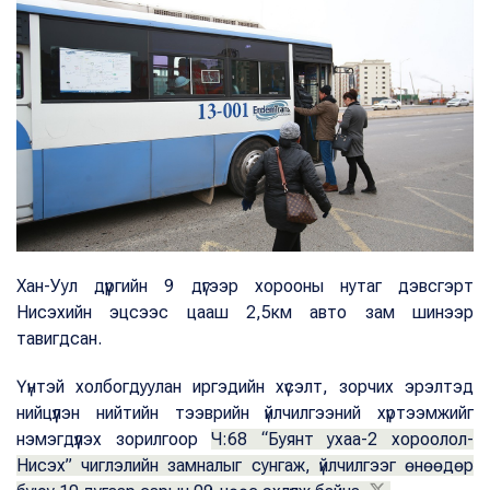
Хан-Уул дүүргийн 9 дүгээр хорооны нутаг дэвсгэрт
Нисэхийн эцсээс цааш 2,5км авто зам шинээр
тавигдсан.
Үүнтэй холбогдуулан иргэдийн хүсэлт, зорчих эрэлтэд
нийцүүлэн нийтийн тээврийн үйлчилгээний хүртээмжийг
нэмэгдүүлэх зорилгоор
Ч:68 “Буянт ухаа-2 хороолол-
Нисэх” чиглэлийн замналыг сунгаж, үйлчилгээг өнөөдөр