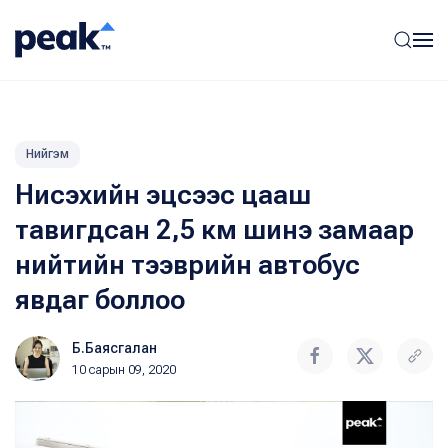
Нийгэм
Нисэхийн эцсээс цааш
тавигдсан 2,5 км шинэ замаар
нийтийн тээврийн автобус
явдаг боллоо
Б.Баясгалан
10 сарын 09, 2020