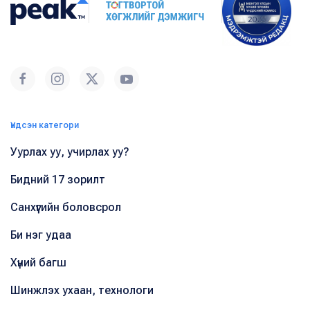
Үндсэн категори
Уурлах уу, учирлах уу?
Бидний 17 зорилт
Санхүүгийн боловсрол
Би нэг удаа
Хүний багш
Шинжлэх ухаан, технологи