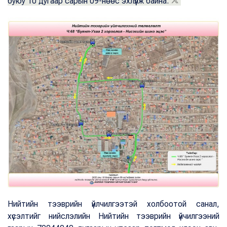
буюу 10 дугаар сарын 09-нөөс эхлүүлж байна.
Нийтийн тээврийн үйлчилгээтэй холбоотой санал,
хүсэлтийг нийслэлийн Нийтийн тээврийн үйчилгээний