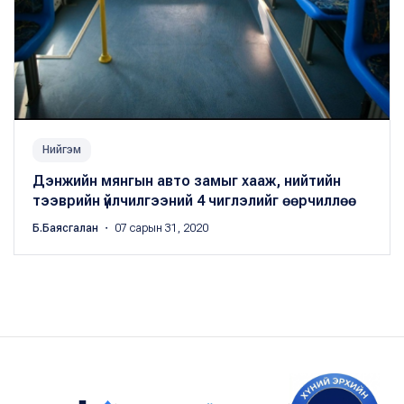
Нийгэм
Дэнжийн мянгын авто замыг хааж, нийтийн
тээврийн үйлчилгээний 4 чиглэлийг өөрчиллөө
Б.Баясгалан
・ 07 сарын 31, 2020