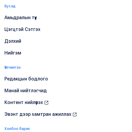
Бусад
Амьдралын түүх
Цэгцтэй Сэтгэх
Дэлхий
Нийгэм
Үйлчилгээ
Редакцын бодлого
Манай нийтлэгчид
Контент нийлүүлэх
Эвэнт дээр хамтран ажиллах
Холбоо барих