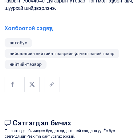
газрын 70044040 дугаарын утсаар тогтмол хүлээн авч,
шуурхай шийдвэрлэнэ.
Холбоотой сэдвүүд
автобус
нийслэлийн нийтийн тээврийн үйлчилгээний газар
нийтийнтээвэр
Сэтгэгдэл бичих
Та сэтгэгдэл бичихдээ бусдад хүндэтгэлтэй хандана уу. Ёс бус
сэтгэгдлийг Peak.mn сайт устгах эрхтэй.