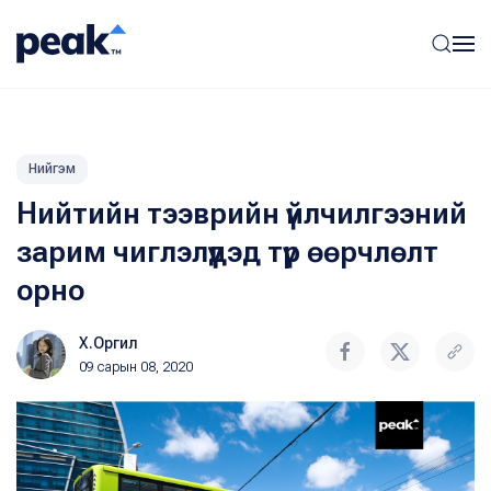
Нийгэм
Нийтийн тээврийн үйлчилгээний
зарим чиглэлүүдэд түр өөрчлөлт
орно
Х.Оргил
09 сарын 08, 2020