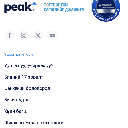
Үндсэн категори
Уурлах уу, учирлах уу?
Бидний 17 зорилт
Санхүүгийн боловсрол
Би нэг удаа
Хүний багш
Шинжлэх ухаан, технологи