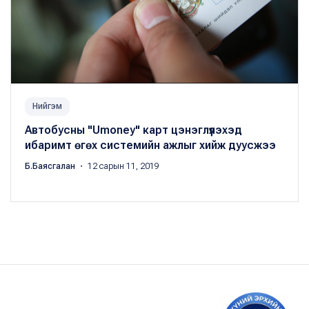
Нийгэм
Автобусны "Umoney" карт цэнэглүүлэхэд
ибаримт өгөх системийн ажлыг хийж дуусжээ
Б.Баясгалан
・ 12 сарын 11, 2019