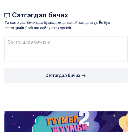
Сэтгэгдэл бичих
Та сэтгэгдэл бичихдээ бусдад хүндэтгэлтэй хандана уу. Ёс бус
сэтгэгдлийг Peak.mn сайт устгах эрхтэй.
Сэтгэгдэл бичих