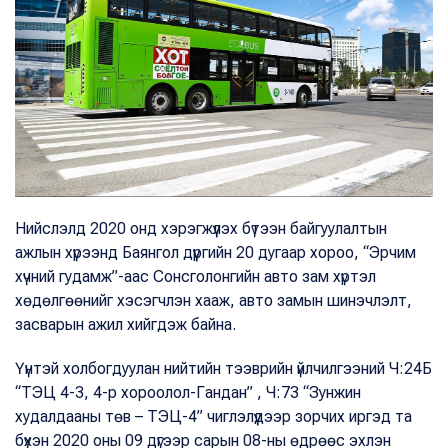
Нийслэлд 2020 онд хэрэгжүүлэх бүтээн байгуулалтын
ажлын хүрээнд Баянгол дүүргийн 20 дугаар хороо, “Эрчим
хүчний гудамж”-аас Сонсголонгийн авто зам хүртэл
хөдөлгөөнийг хэсэгчлэн хааж, авто замын шинэчлэлт,
засварын ажил хийгдэж байна.
Үүнтэй холбогдуулан нийтийн тээврийн үйлчилгээний Ч:24Б
“ТЭЦ 4-3, 4-р хороолол-Гандан” , Ч:73 “Зунжин
худалдааны төв – ТЭЦ-4” чиглэлүүдээр зорчих иргэд та
бүхэн 2020 оны 09 дүгээр сарын 08-ны өдрөөс эхлэн