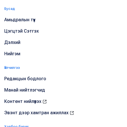
Бусад
Амьдралын түүх
Цэгцтэй Сэтгэх
Дэлхий
Нийгэм
Үйлчилгээ
Редакцын бодлого
Манай нийтлэгчид
Контент нийлүүлэх
Эвэнт дээр хамтран ажиллах
Холбоо барих