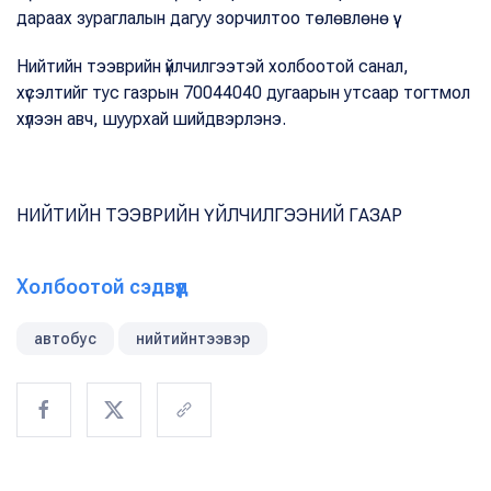
дараах зураглалын дагуу зорчилтоо төлөвлөнө үү.
Нийтийн тээврийн үйлчилгээтэй холбоотой санал,
хүсэлтийг тус газрын 70044040 дугаарын утсаар тогтмол
хүлээн авч, шуурхай шийдвэрлэнэ.
НИЙТИЙН ТЭЭВРИЙН ҮЙЛЧИЛГЭЭНИЙ ГАЗАР
Холбоотой сэдвүүд
автобус
нийтийнтээвэр