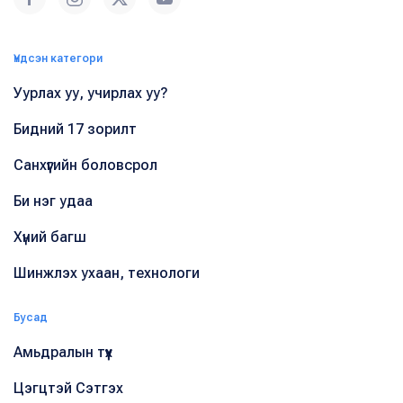
Үндсэн категори
Уурлах уу, учирлах уу?
Бидний 17 зорилт
Санхүүгийн боловсрол
Би нэг удаа
Хүний багш
Шинжлэх ухаан, технологи
Бусад
Амьдралын түүх
Цэгцтэй Сэтгэх