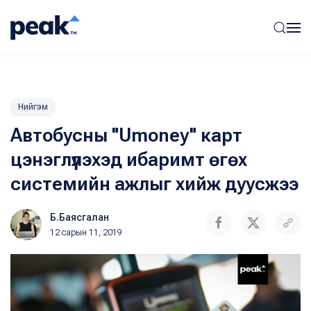
Нийгэм
Автобусны "Umoney" карт
цэнэглүүлэхэд ибаримт өгөх
системийн ажлыг хийж дуусжээ
Б.Баясгалан
12 сарын 11, 2019