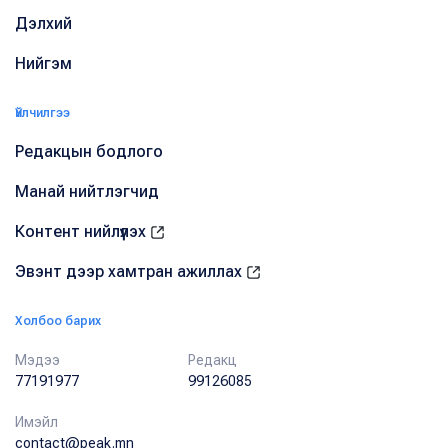
Дэлхий
Нийгэм
Үйлчилгээ
Редакцын бодлого
Манай нийтлэгчид
Контент нийлүүлэх
Эвэнт дээр хамтран ажиллах
Холбоо барих
Мэдээ
Редакц
77191977
99126085
Имэйл
contact@peak.mn