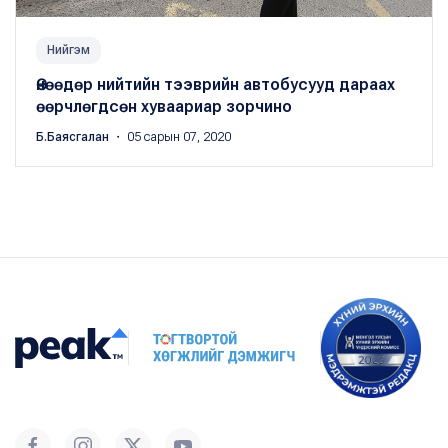
Нийгэм
Өнөөдөр нийтийн тээврийн автобусууд дараах
өөрчлөгдсөн хуваариар зорчино
Б.Баясгалан
・ 05 сарын 07, 2020