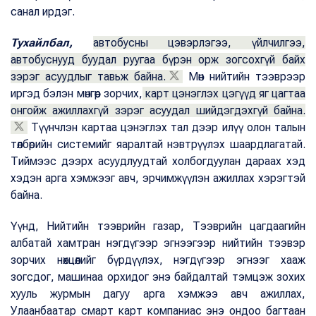
санал ирдэг.
Тухайлбал,
автобусны цэвэрлэгээ, үйлчилгээ,
автобуснууд буудал руугаа бүрэн орж зогсохгүй байх
зэрэг асуудлыг тавьж байна.
Мөн нийтийн тээврээр
иргэд бэлэн мөнгөөр зорчих,
карт цэнэглэх цэгүүд яг цагтаа
онгойж ажиллахгүй зэрэг асуудал шийдэгдэхгүй байна.
Түүнчлэн картаа цэнэглэх тал дээр илүү олон талын
төлбөрийн системийг яаралтай нэвтрүүлэх шаардлагатай.
Тиймээс дээрх асуудлуудтай холбогдуулан дараах хэд
хэдэн арга хэмжээг авч, эрчимжүүлэн ажиллах хэрэгтэй
байна.
Үүнд, Нийтийн тээврийн газар, Тээврийн цагдаагийн
албатай хамтран нэгдүгээр эгнээгээр нийтийн тээвэр
зорчих нөхцөлийг бүрдүүлэх, нэгдүгээр эгнээг хааж
зогсдог, машинаа орхидог энэ байдалтай тэмцэж зохих
хууль журмын дагуу арга хэмжээ авч ажиллах,
Улаанбаатар смарт карт компаниас энэ ондоо багтаан