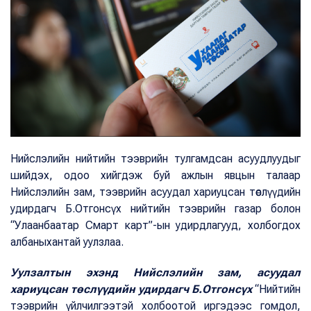
Нийслэлийн нийтийн тээврийн тулгамдсан асуудлуудыг
шийдэх, одоо хийгдэж буй ажлын явцын талаар
Нийслэлийн зам, тээврийн асуудал хариуцсан төслүүдийн
удирдагч Б.Отгонсүх нийтийн тээврийн газар болон
“Улаанбаатар Смарт карт”-ын удирдлагууд, холбогдох
албаныхантай уулзлаа.
Уулзалтын эхэнд Нийслэлийн зам, асуудал
хариуцсан төслүүдийн удирдагч Б.Отгонсүх
“Нийтийн
тээврийн үйлчилгээтэй холбоотой иргэдээс гомдол,