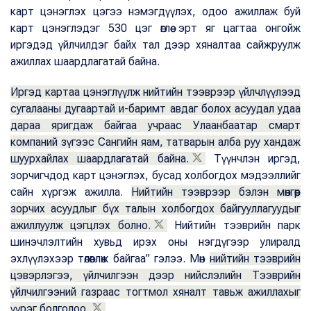
карт цэнэглэх цэгээ нэмэгдүүлэх, одоо ажиллаж буй
карт цэнэглэдэг 530 цэг өглөө эрт яг цагтаа онгойж
иргэдэд үйлчилдэг байх тал дээр хяналтаа сайжруулж
ажиллах шаардлагатай байна.
Иргэд картаа цэнэглүүлж нийтийн тээврээр үйлчлүүлээд
сугалааны дугаартай и-баримт авдаг болох асуудал удаа
дараа яригдаж байгаа учраас Улаанбаатар смарт
компаний зүгээс Сангийн яам, татварын алба руу хандаж
шуурхайлах шаардлагатай байна.
Түүнчлэн иргэд,
зорчигчдод карт цэнэглэх, бусад холбогдох мэдээллийг
сайн хүргэж ажилла.
Нийтийн тээврээр бэлэн мөнгөөр
зорчих асуудлыг бүх талын холбогдох байгууллагуудыг
ажиллуулж цэгцлэх болно.
Нийтийн тээврийн парк
шинэчлэлтийн хувьд ирэх оны нэгдүгээр улиралд
эхлүүлэхээр төлөвлөж байгаа” гэлээ. Мөн
нийтийн тээврийн
цэвэрлэгээ, үйлчилгээн дээр нийслэлийн Тээврийн
үйлчилгээний газраас тогтмол хяналт тавьж ажиллахыг
үүрэг болголоо.