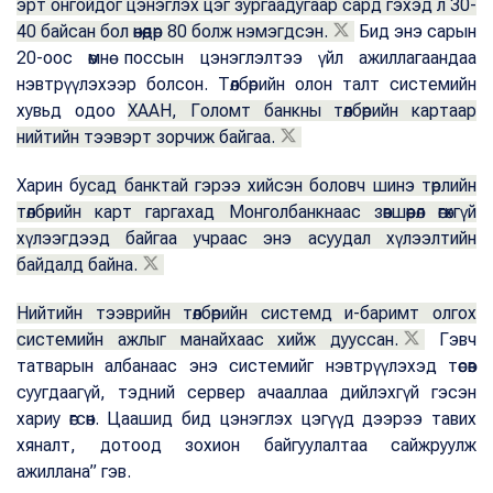
эрт онгойдог цэнэглэх цэг зургаадугаар сард гэхэд л 30-
40 байсан бол өнөөдөр 80 болж нэмэгдсэн.
Бид энэ сарын
20-оос өмнө поссын цэнэглэлтээ үйл ажиллагаандаа
нэвтрүүлэхээр болсон. Төлбөрийн олон талт системийн
хувьд одоо
ХААН, Голомт банкны төлбөрийн картаар
нийтийн тээвэрт зорчиж байгаа.
Харин б
усад банктай гэрээ хийсэн боловч шинэ төрлийн
төлбөрийн карт гаргахад Монголбанкнаас зөвшөөрөл өгөхгүй
хүлээгдээд байгаа учраас энэ асуудал хүлээлтийн
байдалд байна.
Нийтийн тээврийн төлбөрийн системд и-баримт олгох
системийн ажлыг манайхаас хийж дууссан.
Гэвч
татварын албанаас энэ системийг нэвтрүүлэхэд төсөв
суугдаагүй, тэдний сервер ачааллаа дийлэхгүй гэсэн
хариу өгсөн. Цаашид бид цэнэглэх цэгүүд дээрээ тавих
хяналт, дотоод зохион байгуулалтаа сайжруулж
ажиллана” гэв.