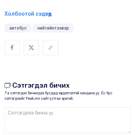
Холбоотой сэдвүүд
автобус
нийтийнтээвэр
Сэтгэгдэл бичих
Та сэтгэгдэл бичихдээ бусдад хүндэтгэлтэй хандана уу. Ёс бус
сэтгэгдлийг Peak.mn сайт устгах эрхтэй.