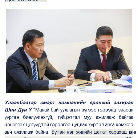
Улаанбаатар смарт компанийн ерөнхий захирал
Шин Дун Ү
“Манай байгууллагын зүгээс гэрээнд заасан
үүргээ биелүүлэхгүй, гүйцэтгэл муу ажиллаж байгаа
цэнэглэх цэгүүдтэй гэрээгээ цуцлах хүртэл арга хэмжээ
авч ажиллаж байна.
Бүтэн нэг жилийн датаг харахад өглөө