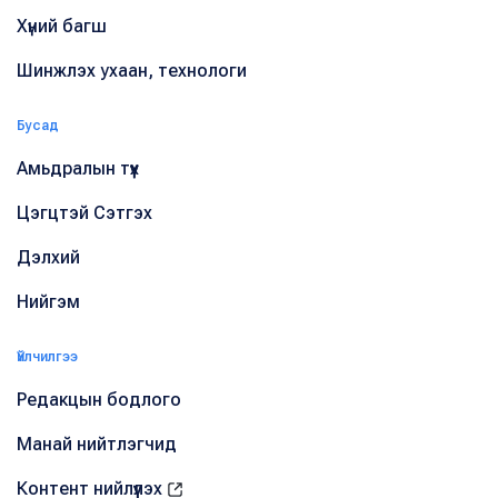
Хүний багш
Шинжлэх ухаан, технологи
Бусад
Амьдралын түүх
Цэгцтэй Сэтгэх
Дэлхий
Нийгэм
Үйлчилгээ
Редакцын бодлого
Манай нийтлэгчид
Контент нийлүүлэх