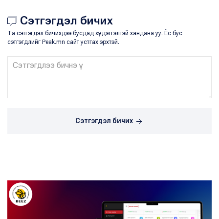
Сэтгэгдэл бичих
Та сэтгэгдэл бичихдээ бусдад хүндэтгэлтэй хандана уу. Ёс бус
сэтгэгдлийг Peak.mn сайт устгах эрхтэй.
Сэтгэгдэл бичих