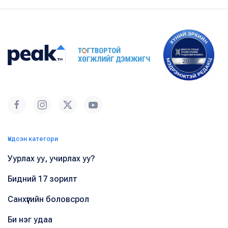
Үндсэн категори
Уурлах уу, учирлах уу?
Бидний 17 зорилт
Санхүүгийн боловсрол
Би нэг удаа