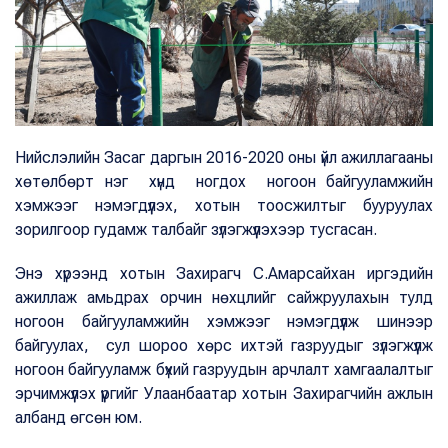
Нийслэлийн Засаг даргын 2016-2020 оны үйл ажиллагааны
хөтөлбөрт нэг хүнд ногдох ногоон байгууламжийн
хэмжээг нэмэгдүүлэх, хотын тоосжилтыг бууруулах
зорилгоор гудамж талбайг зүлэгжүүлэхээр тусгасан.
Энэ хүрээнд хотын Захирагч С.Амарсайхан иргэдийн
ажиллаж амьдрах орчин нөхцлийг сайжруулахын тулд
ногоон байгууламжийн хэмжээг нэмэгдүүлж шинээр
байгуулах, сул шороо хөрс ихтэй газруудыг зүлэгжүүлж
ногоон байгууламж бүхий газруудын арчлалт хамгаалалтыг
эрчимжүүлэх үүргийг Улаанбаатар хотын Захирагчийн ажлын
албанд өгсөн юм.