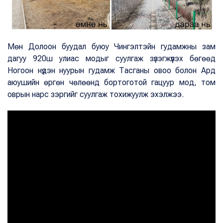
Мөн Долоон буудал буюу Чингэлтэйн гудамжны зам
дагуу 920ш улиас модыг суулгаж зүлэгжүүлэх бөгөөд
Ногоон нүдэн нуурын гудамж Тасганы овоо болон Ард
аюушийн өргөн чөлөөнд бортоготой гацуур мод, том
оврын нарс зэргийг суулгаж тохижуулж эхэлжээ.