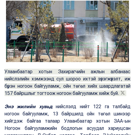
Улаанбаатар хотын Захирагчийн ажлын албанаас
нийслэлийн хэмжээнд сул шороо ихтэй зүлэгжүүлэлт, иж
бүрэн ногоон байгууламж, ойн төгөл хийх шаардлагатай
157 байршлыг тогтоож ногоон байгууламж хийж буй.
Энэ жилийн хувьд
нийслэлд нийт 122 га талбайд
ногоон байгууламж, 13 байршилд ойн төгөл шинээр
хийгдэж байгаа талаар Улаанбаатар хотын ЗАА-ын
Ногоон байгууламжийн бодлогын асуудал хариуцсан