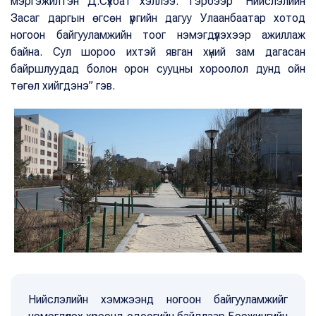
мэргэжилтэн Д.Сүхбат хэллээ. Тэрбээр “Нийслэлийн
Засаг даргын өгсөн үүргийн дагуу Улаанбаатар хотод
ногоон байгууламжийн тоог нэмэгдүүлэхээр ажиллаж
байна. Сул шороо ихтэй явган хүний зам дагасан
байршлуудад болон орон сууцны хороолол дунд ойн
төгөл хийгдэнэ” гэв.
Нийслэлийн хэмжээнд ногоон байгууламжийг