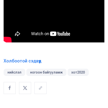
Холбоотой сэдвүүд
нийслэл
ногоон байгууламж
хот2020