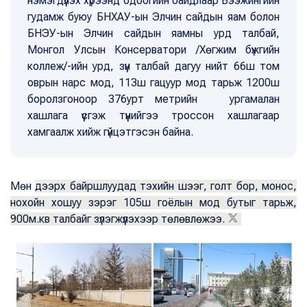
нэмэгдүүлэх хүрээнд одоогийн байдлаар Бээжингийн
гудамж буюу БНХАУ-ын Элчин сайдын яам болон
БНЭУ-ын Элчин сайдын яамны урд талбай,
Монгол Улсын Консерватори /Хөгжим бүжгийн
коллеж/-ийн урд, зүүн талбай дагуу нийт 66ш том
оврын нарс мод, 113ш гацуур мод тарьж 1200ш
боролзгоноор 376урт метрийн ургамалан
хашлага үүсгэж түүнийгээ троссон хашлагаар
хамгаалж хийж гүйцэтгэсэн байна.
Мөн
дээрх байршлуудад тэхийн шээг, голт бор, монос,
нохойн хошуу зэрэг 105ш гоёлын мод бутыг тарьж,
900м.кв талбайг зүлэгжүүлэхээр төлөвлөжээ.