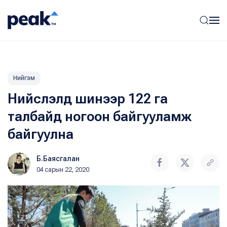
Нийгэм
Нийслэлд шинээр 122 га
талбайд ногоон байгууламж
байгуулна
Б.Баясгалан
04 сарын 22, 2020