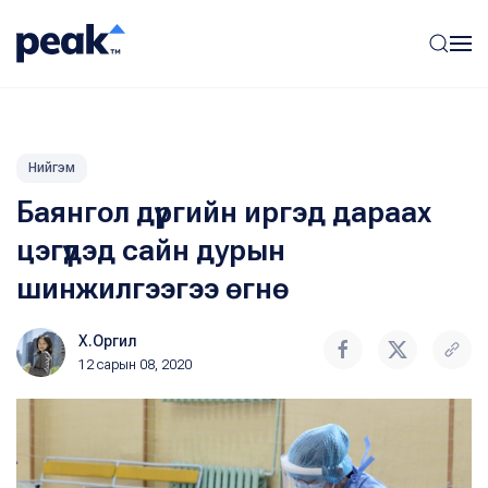
Нийгэм
Баянгол дүүргийн иргэд дараах
цэгүүдэд сайн дурын
шинжилгээгээ өгнө
Х.Оргил
12 сарын 08, 2020