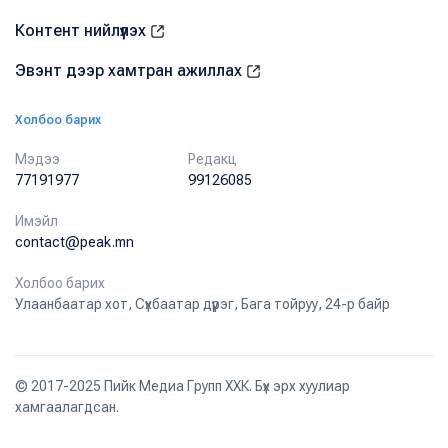
Контент нийлүүлэх
Эвэнт дээр хамтран ажиллах
Холбоо барих
Мэдээ
Редакц
77191977
99126085
Имэйл
contact@peak.mn
Холбоо барих
Улаанбаатар хот, Сүхбаатар дүүрэг, Бага тойруу, 24-р байр
© 2017-2025 Пийк Медиа Групп ХХК. Бүх эрх хуулиар
хамгаалагдсан.