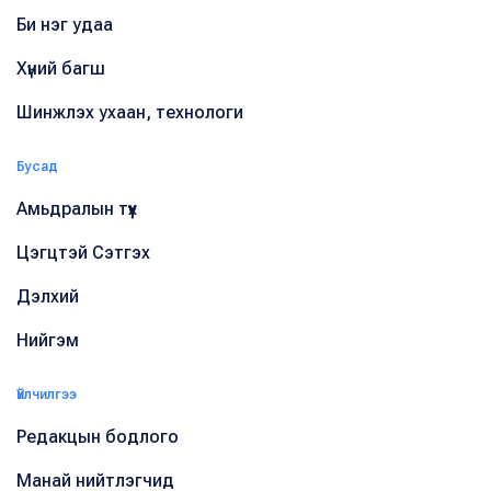
Би нэг удаа
Хүний багш
Шинжлэх ухаан, технологи
Бусад
Амьдралын түүх
Цэгцтэй Сэтгэх
Дэлхий
Нийгэм
Үйлчилгээ
Редакцын бодлого
Манай нийтлэгчид