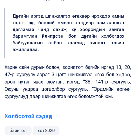
Дүүргийн иргэд шинжилгээ өгөхөөр ирэхдээ амны
хаалт зүүн, бээлий өмсөн халдвар хамгааллын
дэглэмээ чанд сахиж, хүн хоорондын зайгаа
баримтлан үйлчлүүлсэн бол дүүргийн холбогдох
байгууллагын албан хаагчид хяналт тавин
ажиллалаа.
Харин сайн дурын болон, зорилтот бүлгийн иргэд 13, 20,
47-р сургууль зэрэг 3 цэгт шинжилгээ өгөх бол хөдөө,
орон нутаг явах оюутан, иргэд “38, 141-р сургууль,
Оюуны ундраа цогцолбор сургууль, “Эрдмийн өргөө”
сургуулиуд дээр шинжилгээ өгөх боломжтой юм.
Холбоотой сэдвүүд
баянгол
хот2020