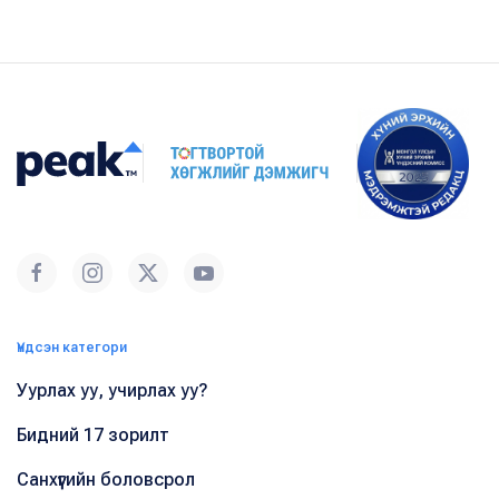
Үндсэн категори
Уурлах уу, учирлах уу?
Бидний 17 зорилт
Санхүүгийн боловсрол