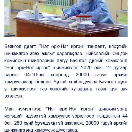
Баянгол дүүрэгт “Нэг өрх-Нэг иргэн” тандалт, илрүүлгийн
шинжилгээ авах ажлыг хэрэгжүүллээ. Нийслэлийн Онцгой
комиссын шийдвэрийн дагуу Баянгол дүүргийн хэмжээнд
“Нэг өрх-Нэг иргэн” шинжилгээг 2020 оны 12 дугаар
сарын 04-10-ны хооронд 20000 гаруй өрхийг
хамруулахаар болсон. Үүнтэй холбогдуулан Баянгол дүүрэг
уг шинжилгээг тав хоногийн хугацаанд таван цэг авч
эхэлсэн.
Мөн нэмэлтээр “Нэг өрх-Нэг иргэн” шинжилгээнд
иргэдийг идэвхтэй хамруулах зорилгоор тандалтын 44
баг, 280 хүний бүрэлдэхүүнтэй ажиллаж, 20000 гаруй өрхийг
шинжилгээнд хамруулж дуусгалаа.