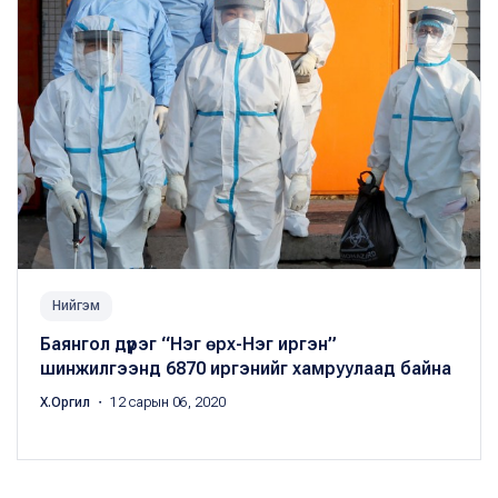
Нийгэм
Баянгол дүүрэг “Нэг өрх-Нэг иргэн”
шинжилгээнд 6870 иргэнийг хамруулаад байна
Х.Оргил
・ 12 сарын 06, 2020