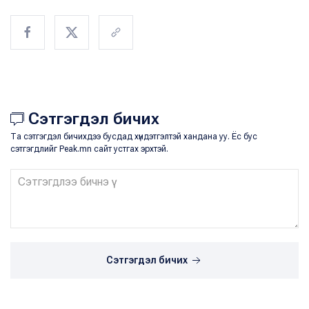
Сэтгэгдэл бичих
Та сэтгэгдэл бичихдээ бусдад хүндэтгэлтэй хандана уу. Ёс бус
сэтгэгдлийг Peak.mn сайт устгах эрхтэй.
Сэтгэгдэл бичих