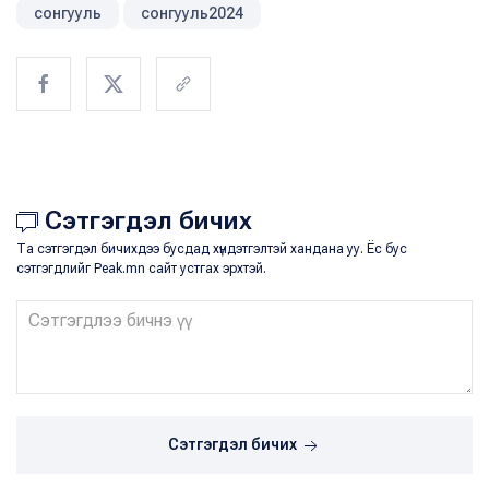
сонгууль
сонгууль2024
Сэтгэгдэл бичих
Та сэтгэгдэл бичихдээ бусдад хүндэтгэлтэй хандана уу. Ёс бус
сэтгэгдлийг Peak.mn сайт устгах эрхтэй.
Сэтгэгдэл бичих