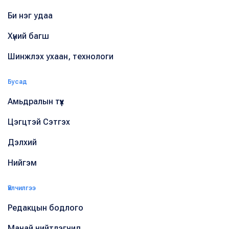
Би нэг удаа
Хүний багш
Шинжлэх ухаан, технологи
Бусад
Амьдралын түүх
Цэгцтэй Сэтгэх
Дэлхий
Нийгэм
Үйлчилгээ
Редакцын бодлого
Манай нийтлэгчид