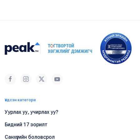
Үндсэн категори
Уурлах уу, учирлах уу?
Бидний 17 зорилт
Санхүүгийн боловсрол