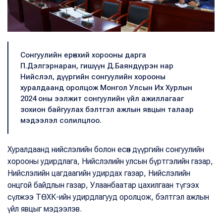
Сонгуулийн ерөнхий хорооны дарга
П.Дэлгэрнаран, гишүүн Д.Баяндүүрэн нар
Нийслэл, дүүргийн сонгуулийн хорооны
хуралдаанд оролцож Монгол Улсын Их Хурлын
2024 оны ээлжит сонгуулийн үйл ажиллагааг
зохион байгуулах бэлтгэл ажлын явцын талаар
мэдээлэл солилцлоо.
Хуралдаанд нийслэлийн болон есөн дүүргийн сонгуулийн
хорооны удирдлага, Нийслэлийн улсын бүртгэлийн газар,
Нийслэлийн цагдаагийн удирдах газар, Нийслэлийн
онцгой байдлын газар, Улаанбаатар цахилгаан түгээх
сүлжээ ТӨХК-ийн удирдлагууд оролцож, бэлтгэл ажлын
үйл явцыг мэдээлэв.