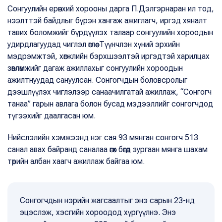
Сонгуулийн ерөнхий хорооны дарга П.Дэлгэрнаран ил тод,
нээлттэй байдлыг бүрэн хангаж ажиглагч, иргэд хяналт
тавих боломжийг бүрдүүлэх талаар сонгуулийн хороодын
удирдлагуудад чиглэл өглөө. Түүнчлэн хүний эрхийн
мэдрэмжтэй, хөгжлийн бэрхшээлтэй иргэдтэй харилцах
зөвлөмжийг дагаж ажиллахыг сонгуулийн хороодын
ажилтнуудад сануулсан. Сонгогчдын боловсролыг
дээшлүүлэх чиглэлээр санаачилгатай ажиллаж, “Сонгогч
танаа” гарын авлага болон бусад мэдээллийг сонгогчдод
түгээхийг даалгасан юм.
Нийслэлийн хэмжээнд нэг сая 93 мянган сонгогч 513
санал авах байранд саналаа өгөх бөгөөд зургаан мянга шахам
төрийн албан хаагч ажиллаж байгаа юм.
Сонгогчдын нэрийн жагсаалтыг энэ сарын 23-нд
эцэслэж, хэсгийн хороодод хүргүүлнэ. Энэ