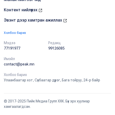
Контент нийлүүлэх
Эвэнт дээр хамтран ажиллах
Холбоо барих
Мэдээ
Редакц
77191977
99126085
Имэйл
contact@peak.mn
Холбоо барих
Улаанбаатар хот, Сүхбаатар дүүрэг, Бага тойруу, 24-р байр
© 2017-2025 Пийк Медиа Групп ХХК. Бүх эрх хуулиар
хамгаалагдсан.