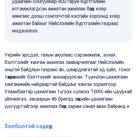
удаагийн сонгуулиар 800 гаруй бүртгэлийн
итгэмжлэгдсэн ажилтан ажиллах бөгөөд хоёр
мянгаас дээш сонгогчтой хэсгийн хороонд хоёр
ажилтан байхыг Нийслэлийн бүртгэлийн газраас
мэдээллээ.
Үерийн эрсдэл, галын аюулаас сэрэмжилж, зохих
бэлтгэлийг хангаж ажиллах зааварчилгааг Нийслэлийн
онцгой байдлын газраас өгч, шаардлагатай эд зүйл, тоног
төхөөрөмжийг бэлтгэхийг анхааруулсан. Түүнчлэн цахилгаан
хангамжийн найдвартай байдлыг хангах зорилгоор
Улаанбаатар цахилгаан түгээх сүлжээ ТӨХК-ийн шуурхай
үйлчилгээ, засварын 46 бригад зөөврийн цахилгаан
үүсгүүртэйгээр ажиллах бөгөөд зарим санал авах байранд н
Холбоотой сэдвүүд