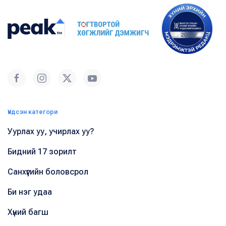
Үндсэн категори
Уурлах уу, учирлах уу?
Бидний 17 зорилт
Санхүүгийн боловсрол
Би нэг удаа
Хүний багш