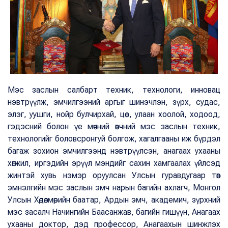
Мэс заслын салбарт техник, технологи, инновац
нэвтрүүлж, эмчилгээний аргыг шинэчлэн, зүрх, судас,
элэг, уушги, нойр булчирхай, цөс, улаан хоолой, ходоод,
гэдэсний болон үе мөчний өвчний мэс заслын техник,
технологийг боловсронгуй болгож, хагалгааны иж бүрдэл
багаж зохион эмчилгээнд нэвтрүүлсэн, анагаах ухааны
хөгжил, иргэдийн эрүүл мэндийг сахин хамгаалах үйлсэд
жинтэй хувь нэмэр оруулсан Улсын гуравдугаар төв
эмнэлгийн мэс заслын эмч нарын багийн ахлагч, Монгол
Улсын Хөдөлмөрийн баатар, Ардын эмч, академич, зүрхний
мэс засалч Начингийн Баасанжав, багийн гишүүн, Анагаах
ухааны доктор, дэд профессор, Анагаахын шинжлэх