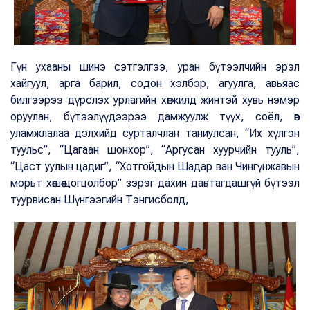
Гүн ухааны шинэ сэтгэлгээ, уран бүтээлчийн эрэл
хайгуул, арга барил, содон хэлбэр, агуулга, авьяас
билгээрээ дүрслэх урлагийн хөгжилд жинтэй хувь нэмэр
оруулан, бүтээлүүдээрээ дамжуулж түүх, соёл, өв
уламжлалаа дэлхийд сурталчлан таниулсан, “Их хүлгэн
туульс”, “Цагаан шонхор”, “Аргусан хуурчийн тууль”,
“Цаст уулын цадиг”, “Хотгойдын Шадар ван Чингүнжавын
морьт хөшөө цогцолбор” зэрэг дахин давтагдашгүй бүтээл
туурвисан Шүнгээгийн Тэнгисболд,