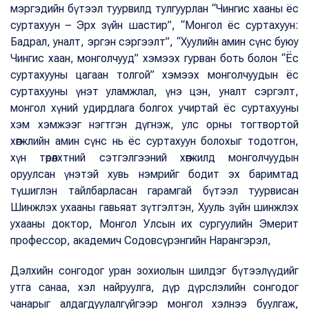
мэргэдийн бүтээл туурвилд тулгуурлан “Чингис хааны ёс
суртахуун – Эрх зүйн шастир”, “Монгол ёс суртахуун:
Бадрал, уналт, эргэн сэргээлт”, “Хуулийн амин сүнс буюу
Чингис хаан, монголчууд” хэмээх гурван боть болон “Ёс
суртахууны цагаан толгой” хэмээх монголчуудын ёс
суртахууны үнэт уламжлал, үнэ цэн, уналт сэргэлт,
монгол хүний удирдлага болгох учиртай ёс суртахууны
хэм хэмжээг нэгтгэн дүгнэж, улс орны тогтвортой
хөгжлийн амин сүнс нь ёс суртахуун болохыг тодотгон,
хүн төрөлхтний сэтгэлгээний хөгжилд монголчуудын
оруулсан үнэтэй хувь нэмрийг бодит эх баримтад
түшиглэн тайлбарласан гарамгай бүтээл туурвисан
Шинжлэх ухааны гавьяат зүтгэлтэн, Хууль зүйн шинжлэх
ухааны доктор, Монгол Улсын их сургуулийн Эмерит
профессор, академич Содовсүрэнгийн Нарангэрэл,
Дэлхийн сонгодог уран зохиолын шилдэг бүтээлүүдийг
утга санаа, хэл найруулга, дүр дүрслэлийн сонгодог
чанарыг алдагдуулалгүйгээр монгол хэлнээ буулгаж,