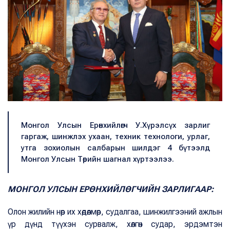
Монгол Улсын Ерөнхийлөгч У.Хүрэлсүх зарлиг
гаргаж, шинжлэх ухаан, техник технологи, урлаг,
утга зохиолын салбарын шилдэг 4 бүтээлд
Монгол Улсын Төрийн шагнал хүртээлээ.
МОНГОЛ УЛСЫН ЕРӨНХИЙЛӨГЧИЙН ЗАРЛИГААР:
Олон жилийн нөр их хөдөлмөр, судалгаа, шинжилгээний ажлын
үр дүнд түүхэн сурвалж, хөлгөн судар, эрдэмтэн