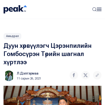
Амьдрал
Дуун хөрвүүлэгч Цэрэнпилийн
Гомбосүрэн Төрийн шагнал
хүртлээ
Л.Дэлгэрмаа
11 сарын 26, 2021