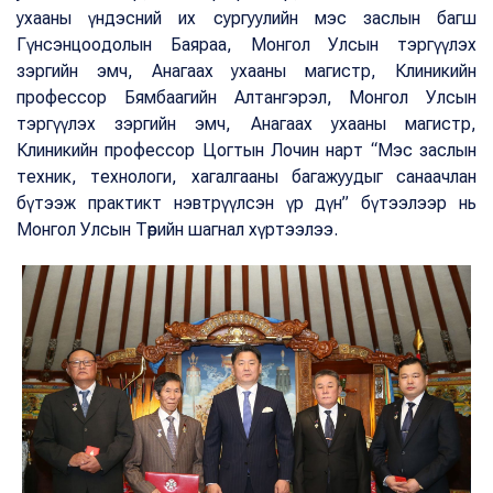
ухааны үндэсний их сургуулийн мэс заслын багш
Гүнсэнцоодолын Баяраа, Монгол Улсын тэргүүлэх
зэргийн эмч, Анагаах ухааны магистр, Клиникийн
профессор Бямбаагийн Алтангэрэл, Монгол Улсын
тэргүүлэх зэргийн эмч, Анагаах ухааны магистр,
Клиникийн профессор Цогтын Лочин нарт “Мэс заслын
техник, технологи, хагалгааны багажуудыг санаачлан
бүтээж практикт нэвтрүүлсэн үр дүн” бүтээлээр нь
Монгол Улсын Төрийн шагнал хүртээлээ.