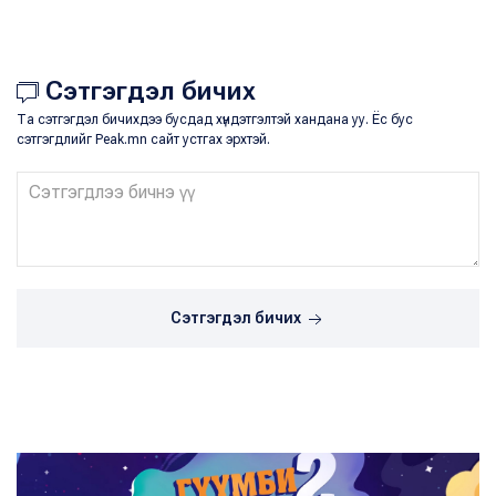
Сэтгэгдэл бичих
Та сэтгэгдэл бичихдээ бусдад хүндэтгэлтэй хандана уу. Ёс бус
сэтгэгдлийг Peak.mn сайт устгах эрхтэй.
Сэтгэгдэл бичих