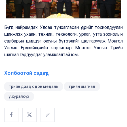
Бүгд найрамдах Улсаа тунхагласан өдрийг тохиолдуулан
шинжлэх ухаан, техник, технологи, урлаг, утга зохиолын
салбарын шилдэг оюуны бүтээлийг шалгаруулж Монгол
Улсын Ерөнхийлөгчийн зарлигаар Монгол Улсын Төрийн
шагнал гардуулдаг уламжлалтай юм.
Холбоотой сэдвүүд
төрийн дээд одон медаль
төрийн шагнал
у.хүрэлсүх