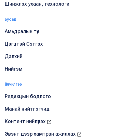
Шинжлэх ухаан, технологи
Бусад
Амьдралын түүх
Цэгцтэй Сэтгэх
Дэлхий
Нийгэм
Үйлчилгээ
Редакцын бодлого
Манай нийтлэгчид
Контент нийлүүлэх
Эвэнт дээр хамтран ажиллах