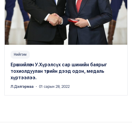
Нийгэм
Ерөнхийлөгч У.Хүрэлсүх сар шинийн баярыг
тохиолдуулан төрийн дээд одон, медаль
хүртээлээ.
Л.Дэлгэрмаа
・ 01 сарын 28, 2022