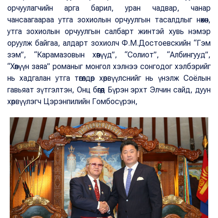
орчуулагчийн арга барил, уран чадвар, чанар
чансаагаараа утга зохиолын орчуулгын тасалдлыг нөхөн,
утга зохиолын орчуулгын салбарт жинтэй хувь нэмэр
оруулж байгаа, алдарт зохиолч Ф.М.Достоевскийн “Гэм
зэм”, “Карамазовын хөвүүд”, “Солиот”, “Албингууд”,
“Хөвүүн заяа” романыг монгол хэлнээ сонгодог хэлбэрийг
нь хадгалан утга төгөлдөр хөрвүүлснийг нь үнэлж Соёлын
гавьяат зүтгэлтэн, Онц бөгөөд Бүрэн эрхт Элчин сайд, дуун
хөрвүүлэгч Цэрэнпилийн Гомбосүрэн,