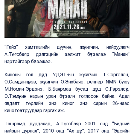
“Гайз” хамтлагийн дуучин, жүжигчин, найруулагч
А.Төгсбаяр дэлгэцийн ээлжит бүтээлээ “Манан”
нэртэйгээр бүтээжээ.
Киноны гол дүрд УДЭТ-ын жүжигчин Т.Сэргэлэн,
О.Самданпүрэв, жүжигчин О.Энхбаяр, реппер NMN буюу
М.Номин-Эрдэнэ, Б.Баярмаа бусад дүрд О.Гэрэлсүх,
Э.Тэмүүжин нарын уран бүтээлч тоглосон байна. Адал
явдалт төрлийн энэ киног энэ сарын 26-наас
кинотеатруудаар гаргах аж.
Ташрамд дурдахад, А.Төгсбаяр 2001 онд “Бидний
найзын дурлал”, 2010 онд “Ах дүүс”, 2017 онд “Эцсийн