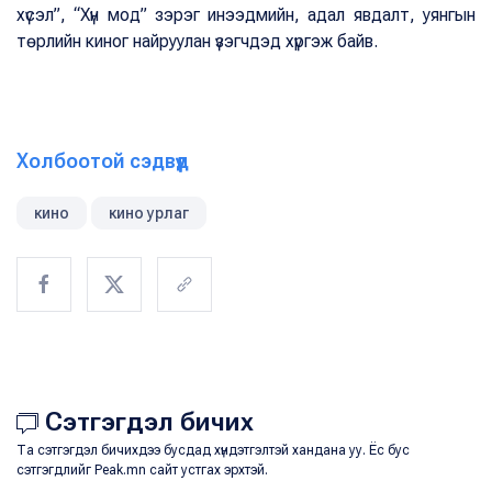
хүсэл”, “Хүн мод” зэрэг инээдмийн, адал явдалт, уянгын
төрлийн киног найруулан үзэгчдэд хүргэж байв.
Холбоотой сэдвүүд
кино
кино урлаг
Сэтгэгдэл бичих
Та сэтгэгдэл бичихдээ бусдад хүндэтгэлтэй хандана уу. Ёс бус
сэтгэгдлийг Peak.mn сайт устгах эрхтэй.