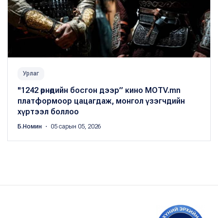
Урлаг
"1242 өрнөдийн босгон дээр” кино MOTV.mn
платформоор цацагдаж, монгол үзэгчдийн
хүртээл боллоо
Б.Номин
・ 05 сарын 05, 2026