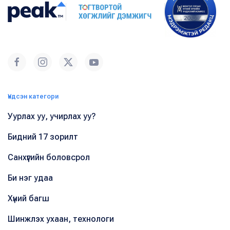
Үндсэн категори
Уурлах уу, учирлах уу?
Бидний 17 зорилт
Санхүүгийн боловсрол
Би нэг удаа
Хүний багш
Шинжлэх ухаан, технологи