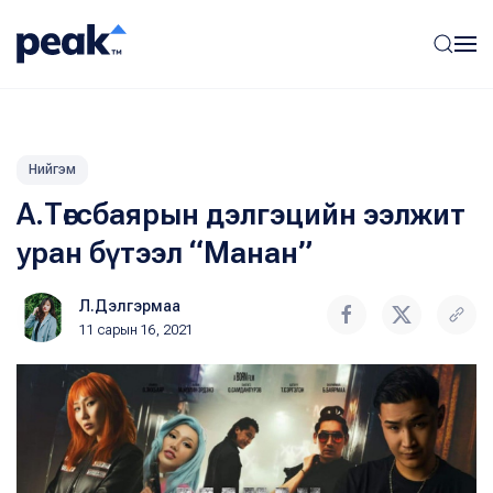
Нийгэм
А.Төгсбаярын дэлгэцийн ээлжит
уран бүтээл “Манан”
Л.Дэлгэрмаа
11 сарын 16, 2021