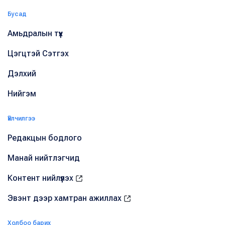
Бусад
Амьдралын түүх
Цэгцтэй Сэтгэх
Дэлхий
Нийгэм
Үйлчилгээ
Редакцын бодлого
Манай нийтлэгчид
Контент нийлүүлэх
Эвэнт дээр хамтран ажиллах
Холбоо барих