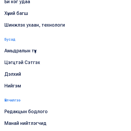
Би нэг удаа
Хүний багш
Шинжлэх ухаан, технологи
Бусад
Амьдралын түүх
Цэгцтэй Сэтгэх
Дэлхий
Нийгэм
Үйлчилгээ
Редакцын бодлого
Манай нийтлэгчид