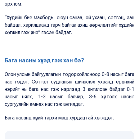
эрх юм.
“Хүүхдийн бие махбодь, оюун санаа, ой ухаан, сэтгэц, зан
байдал, харилцаанд гарч байгаа ахиц өөрчлөлтийг хүүхдийн
хөгжил гэж үзнэ” гэсэн байдаг.
Бага насны хүүхэд гэж хэн бэ?
Олон улсын байгууллагын тодорхойлсноор 0-8 насыг бага
нас гэдэг. Сэтгэл судлалын шинжлэх ухаанд ерөнхий
нэрийг нь бага нас гэж нэрлээд 3 ангилсан байдаг 0-1
насыг нялх, 1-3 насыг балчир, 3-6 хүртэлх насыг
сургуулийн өмнөх нас гэж ангилдаг.
Бага насанд хүний тархи маш хурдацтай хөгждөг.