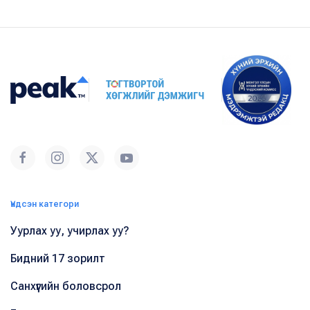
Үндсэн категори
Уурлах уу, учирлах уу?
Бидний 17 зорилт
Санхүүгийн боловсрол