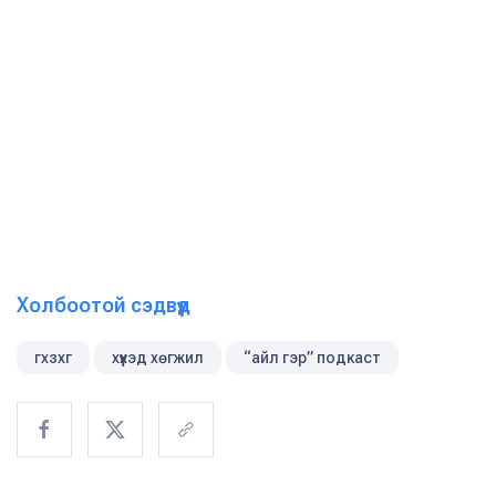
Холбоотой сэдвүүд
гхзхг
хүүхэд хөгжил
“айл гэр” подкаст