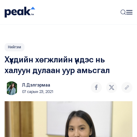
Нийгэм
Хүүхдийн хөгжлийн үндэс нь
халуун дулаан уур амьсгал
Л.Дэлгэрмаа
07 сарын 23, 2021