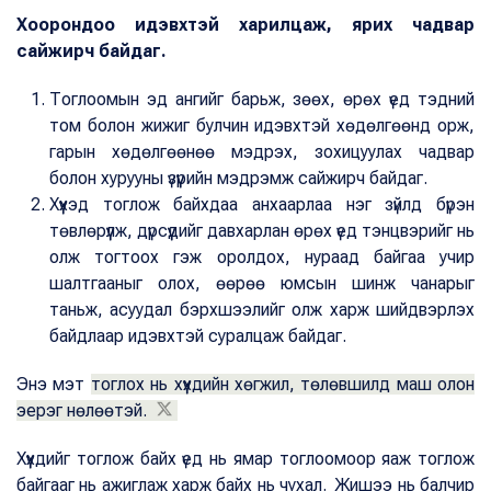
Хоорондоо идэвхтэй харилцаж, ярих чадвар
сайжирч байдаг.
Тоглоомын эд ангийг барьж, зөөх, өрөх үед тэдний
том болон жижиг булчин идэвхтэй хөдөлгөөнд орж,
гарын хөдөлгөөнөө мэдрэх, зохицуулах чадвар
болон хурууны үзүүрийн мэдрэмж сайжирч байдаг.
Хүүхэд тоглож байхдаа анхаарлаа нэг зүйлд бүрэн
төвлөрүүлж, дүрсүүдийг давхарлан өрөх үед тэнцвэрийг нь
олж тогтоох гэж оролдох, нураад байгаа учир
шалтгааныг олох, өөрөө юмсын шинж чанарыг
таньж, асуудал бэрхшээлийг олж харж шийдвэрлэх
байдлаар идэвхтэй суралцаж байдаг.
Энэ мэт
тоглох нь хүүхдийн хөгжил, төлөвшилд маш олон
эерэг нөлөөтэй.
Хүүхдийг тоглож байх үед нь ямар тоглоомоор яаж тоглож
байгааг нь ажиглаж харж байх нь чухал. Жишээ нь балчир