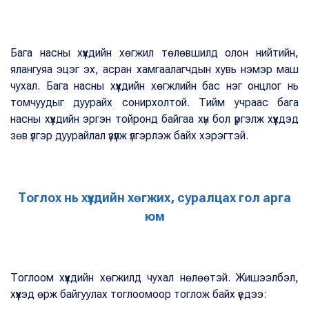
Бага насны хүүхдийн хөгжил төлөвшилд олон нийтийн,
ялангуяа эцэг эх, асран хамгаалагчдын хувь нэмэр маш
чухал. Бага насны хүүхдийн хөгжлийн бас нэг онцлог нь
томчуудыг дуурайх сонирхолтой. Тийм учраас бага
насны хүүхдийн эргэн тойронд байгаа хүн бол үргэлж хүүхдэд
зөв үлгэр дуурайлал үзүүлж үлгэрлэж байх хэрэгтэй.
Тоглох нь хүүхдийн хөгжих, суралцах гол арга
юм
Тоглоом хүүхдийн хөгжилд чухал нөлөөтэй. Жишээлбэл,
хүүхэд өрж байгуулах тоглоомоор тоглож байх үедээ: