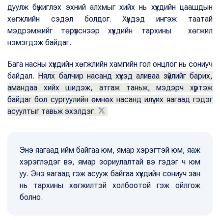
дуулж бүжиглэх эхний алхмыг хийх нь хүүхдийн цаашдын
хөгжлийн сэдэл болдог. Хүүхдэд ингэж таатай
мэдрэмжийг төрүүлснээр хүүхдийн тархины хөгжил
нэмэгдэж байдаг.
Бага насны хүүхдийн хөгжлийн хамгийн гол онцлог нь сониуч
байдал.
Нялх балчир насанд хүүхэд аливаа зүйлийг барих,
амандаа хийх шидэж, атгаж таньж, мэдэрч хүртэж
байдаг бол сургуулийн өмнөх насанд илүү их яагаад гэдэг
асуултыг тавьж эхэлдэг.
Энэ яагаад ийм байгаа юм, ямар хэрэгтэй юм, яаж
хэрэглэдэг вэ, ямар зориулалтай вэ гэдэг ч юм
уу. Энэ яагаад гэж асууж байгаа хүүхдийн сониуч зан
нь тархины хөгжилтэй холбоотой гэж ойлгож
болно.