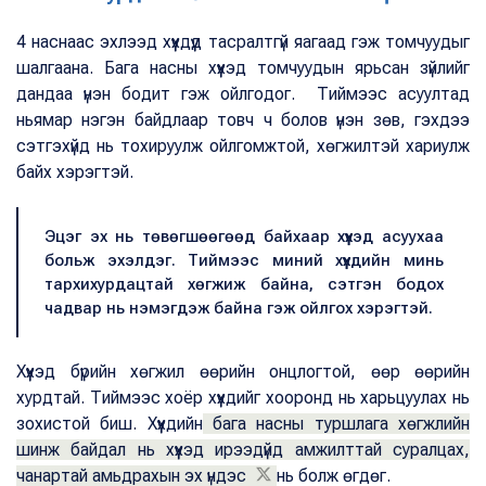
4 наснаас эхлээд хүүхдүүд тасралтгүй яагаад гэж томчуудыг
шалгаана. Бага насны хүүхэд томчуудын ярьсан зүйлийг
дандаа үнэн бодит гэж ойлгодог. Тиймээс асуултад
ньямар нэгэн байдлаар товч ч болов үнэн зөв, гэхдээ
сэтгэхүйд нь тохируулж ойлгомжтой, хөгжилтэй хариулж
байх хэрэгтэй.
Эцэг эх нь төвөгшөөгөөд байхаар хүүхэд асуухаа
больж эхэлдэг. Тиймээс миний хүүхдийн минь
тархихурдацтай хөгжиж байна, сэтгэн бодох
чадвар нь нэмэгдэж байна гэж ойлгох хэрэгтэй.
Хүүхэд бүрийн хөгжил өөрийн онцлогтой, өөр өөрийн
хурдтай. Тиймээс хоёр хүүхдийг хооронд нь харьцуулах нь
зохистой биш. Хүүхдийн
бага насны туршлага хөгжлийн
шинж байдал нь хүүхэд ирээдүйд амжилттай суралцах,
чанартай амьдрахын эх үндэс
нь болж өгдөг.