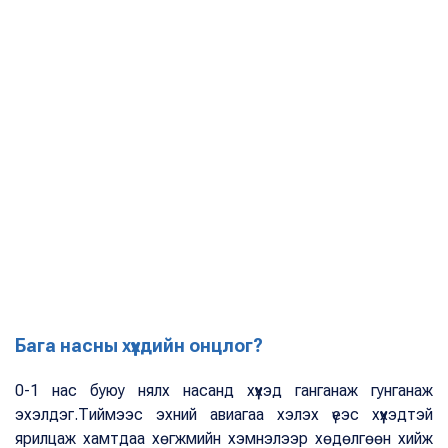
Бага насны хүүхдийн онцлог?
0-1 нас буюу нялх насанд хүүхэд ганганаж гунганаж
эхэлдэг.Тиймээс эхний авиагаа хэлэх үеэс хүүхэдтэй
ярилцаж хамтдаа хөгжмийн хэмнэлээр хөдөлгөөн хийж