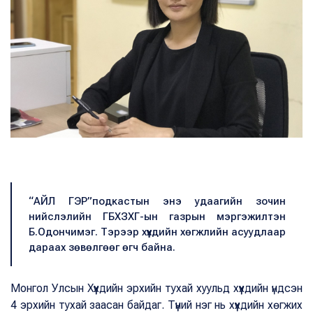
“АЙЛ ГЭР”подкастын энэ удаагийн зочин
нийслэлийн ГБХЗХГ-ын газрын мэргэжилтэн
Б.Одончимэг. Тэрээр хүүхдийн хөгжлийн асуудлаар
дараах зөвөлгөөг өгч байна.
Монгол Улсын Хүүхдийн эрхийн тухай хуульд хүүхдийн үндсэн
4 эрхийн тухай заасан байдаг. Түүний нэг нь хүүхдийн хөгжих