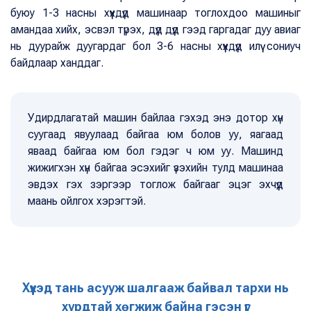
буюу 1-3 насны хүүхдүүд машинаар тоглохдоо машиныг
амандаа хийх, эсвэл түрэх, дүүд дүүд гээд гаргадаг дуу авиаг
нь дуурайж дуугардаг бол 3-6 насны хүүхдүүд илүү сониуч
байдлаар ханддаг.
Удирдлагатай машин байлаа гэхэд энэ дотор хүн
суугаад явуулаад байгаа юм болов уу, яагаад
яваад байгаа юм бол гэдэг ч юм уу. Машинд
жижигхэн хүн байгаа эсэхийг үзэхийн тулд машинаа
эвдэх гэх зэргээр тоглож байгааг эцэг эхчүүд
маань ойлгох хэрэгтэй.
Хүүхэд тань асууж шалгааж байвал тархи нь
хурдтай хөгжиж байна гэсэн үг