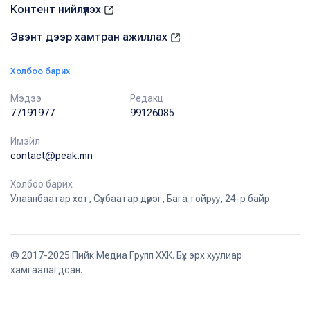
Контент нийлүүлэх
Эвэнт дээр хамтран ажиллах
Холбоо барих
Мэдээ
Редакц
77191977
99126085
Имэйл
contact@peak.mn
Холбоо барих
Улаанбаатар хот, Сүхбаатар дүүрэг, Бага тойруу, 24-р байр
© 2017-2025 Пийк Медиа Групп ХХК. Бүх эрх хуулиар
хамгаалагдсан.