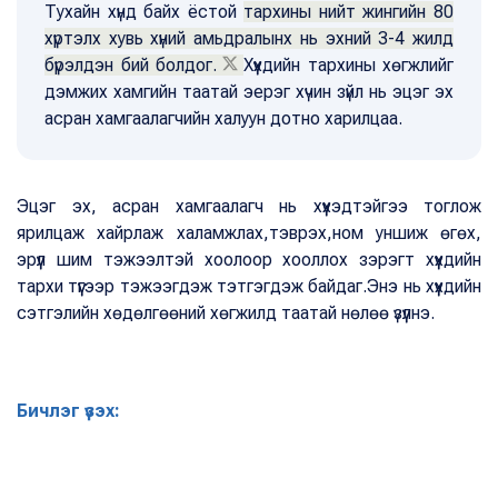
Тухайн хүнд байх ёстой
тархины нийт жингийн 80
хүртэлх хувь хүний амьдралынх нь эхний 3-4 жилд
бүрэлдэн бий болдог.
Хүүхдийн тархины хөгжлийг
дэмжих хамгийн таатай эерэг хүчин зүйл нь эцэг эх
асран хамгаалагчийн халуун дотно харилцаа.
Эцэг эх, асран хамгаалагч нь хүүхэдтэйгээ тоглож
ярилцаж хайрлаж халамжлах,тэврэх,ном уншиж өгөх,
эрүүл шим тэжээлтэй хоолоор хооллох зэрэгт хүүхдийн
тархи түүгээр тэжээгдэж тэтгэгдэж байдаг.Энэ нь хүүхдийн
сэтгэлийн хөдөлгөөний хөгжилд таатай нөлөө үзүүлнэ.
Бичлэг үзэх: