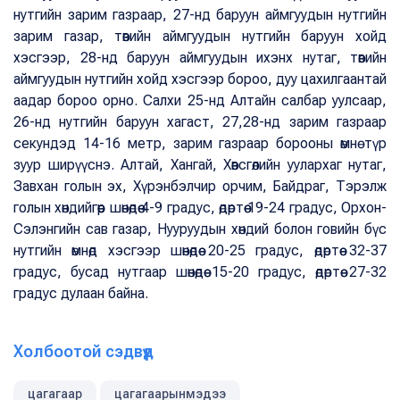
нутгийн зарим газраар, 27-нд баруун аймгуудын нутгийн
зарим газар, төвийн аймгуудын нутгийн баруун хойд
хэсгээр, 28-нд баруун аймгуудын ихэнх нутаг, төвийн
аймгуудын нутгийн хойд хэсгээр бороо, дуу цахилгаантай
аадар бороо орно. Салхи 25-нд Алтайн салбар уулсаар,
26-нд нутгийн баруун хагаст, 27,28-нд зарим газраар
секундэд 14-16 метр, зарим газраар борооны өмнө түр
зуур ширүүснэ. Алтай, Хангай, Хөвсгөлийн уулархаг нутаг,
Завхан голын эх, Хүрэнбэлчир орчим, Байдраг, Тэрэлж
голын хөндийгөөр шөнөдөө 4-9 градус, өдөртөө 19-24 градус, Орхон-
Сэлэнгийн сав газар, Нууруудын хөндий болон говийн бүс
нутгийн өмнөд хэсгээр шөнөдөө 20-25 градус, өдөртөө 32-37
градус, бусад нутгаар шөнөдөө 15-20 градус, өдөртөө 27-32
градус дулаан байна.
Холбоотой сэдвүүд
цагагаар
цагагаарынмэдээ