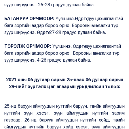
зуур ширүүснэ. 26-28 градус дулаан байна.
БАГАНУУР ОРЧМООР:
Үүлшинэ.Өдөртөө дуу цахилгаантай
бага зэргийн аадар бороо орно. Борооны өмнө салхи түр
зуур ширүүснэ. Өдөртөө 27-29 градус дулаан байна.
ТЭРЭЛЖ ОРЧМООР:
Үүлшинэ. Өдөртөө дуу цахилгаантай
бага зэргийн аадар бороо орно. Борооны өмнө салхи түр
зуур ширүүснэ. 4-26 градус дулаан байна.
2021 оны 06 дугаар сарын 25-наас 06 дугаар сарын
29-нийг хүртэлх цаг агаарын урьдчилсан төлөв:
25-нд баруун аймгуудын нутгийн баруун, төвийн аймгуудын
нутгийн зүүн хэсэг, зүүн аймгуудын нутгийн зарим
газраар, 26-нд баруун аймгуудын нутгийн хойд, төвийн
аймгуудын нутгийн баруун хойд хэсэг, зүүн аймгуудын