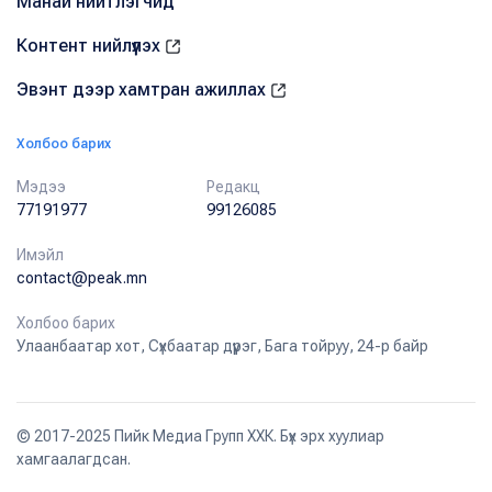
Манай нийтлэгчид
Контент нийлүүлэх
Эвэнт дээр хамтран ажиллах
Холбоо барих
Мэдээ
Редакц
77191977
99126085
Имэйл
contact@peak.mn
Холбоо барих
Улаанбаатар хот, Сүхбаатар дүүрэг, Бага тойруу, 24-р байр
© 2017-2025 Пийк Медиа Групп ХХК. Бүх эрх хуулиар
хамгаалагдсан.