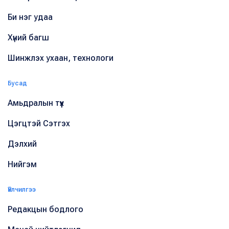
Би нэг удаа
Хүний багш
Шинжлэх ухаан, технологи
Бусад
Амьдралын түүх
Цэгцтэй Сэтгэх
Дэлхий
Нийгэм
Үйлчилгээ
Редакцын бодлого