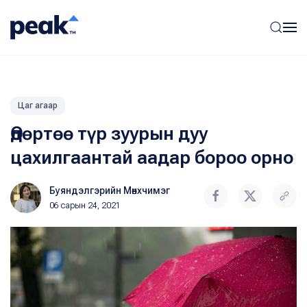
Цаг агаар
Өдөртөө түр зуурын дуу
цахилгаантай аадар бороо орно
Буяндэлгэрийн Мөнхчимэг
06 сарын 24, 2021