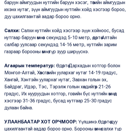
баруун аймгуудын нутгийн баруун хэсэг, төвийн аймгуудын
ихэнх нутаг, зүүн аймгуудын нутгийн хойд хэсгээр бороо,
дуу цахилгаантай аадар бороо орно.
Салхи:
Салхи нутгийн хойд хэсгээр зүүн хойноос, бусад
нутгаар баруун өмнөөс секундэд 5-10 метр, өдөртөө Алтайн
салбар уулсаар секундэд 14-16 метр, нутгийн зарим
газраар борооны өмнө түр зуур ширүүснэ.
Агаарын температур:
Өдөртөө Дархадын хотгор болон
Монгол-Алтай, Хөвсгөлийн уулархаг нутаг 14-19 градус,
Хангай, Хэнтэйн уулархаг нутаг, Завхан голын эх,
Байдраг, Идэр, Тэс, Тэрэлж голын хөндийгөөр 21-26
градус, Их нууруудын хотгор, говийн бүс нутгийн өмнөд
хэсгээр 31-36 градус, бусад нутгаар 25-30 градус
дулаан байна.
УЛААНБААТАР ХОТ ОРЧМООР:
Үүлшинэ.Өдөртөө дуу
цахилгаантай аадар бороо орно. Борооны өмнө салхи түр