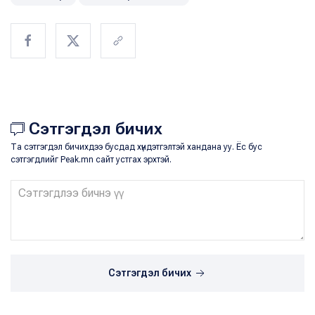
Сэтгэгдэл бичих
Та сэтгэгдэл бичихдээ бусдад хүндэтгэлтэй хандана уу. Ёс бус
сэтгэгдлийг Peak.mn сайт устгах эрхтэй.
Сэтгэгдэл бичих