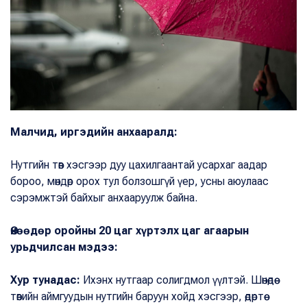
Малчид, иргэдийн анхааралд:
Нутгийн төв хэсгээр дуу цахилгаантай усархаг аадар
бороо, мөндөр орох тул болзошгүй үер, усны аюулаас
сэрэмжтэй байхыг анхааруулж байна.
Өнөөдөр оройны 20 цаг хүртэлх цаг агаарын
урьдчилсан мэдээ:
Хур тунадас:
Ихэнх нутгаар солигдмол үүлтэй. Шөнөдөө
төвийн аймгуудын нутгийн баруун хойд хэсгээр, өдөртөө