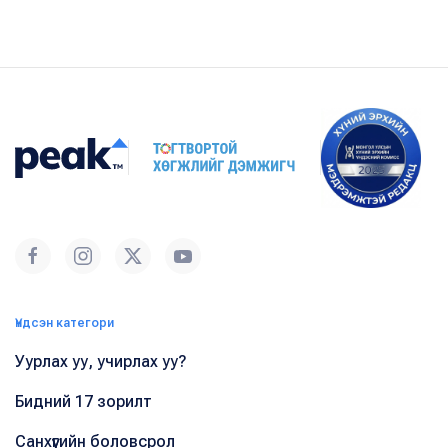
Үндсэн категори
Уурлах уу, учирлах уу?
Бидний 17 зорилт
Санхүүгийн боловсрол