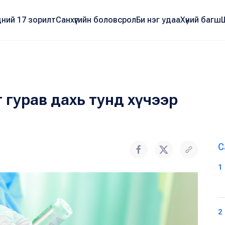
ний 17 зорилт
Санхүүгийн боловсрол
Би нэг удаа
Хүний багш
 гурав дахь тунд хүчээр
С
1
2