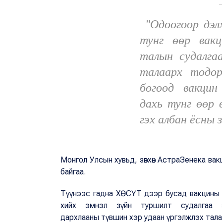
"Одоогоор дэлх
тунг өөр вакц
талын судалга
талаарх тодор
бөгөөд вакцин 
дахь тунг өөр 
гэх албан ёсны 
Монгол Улсын хувьд, зөвхөн АстраЗенека вак
байгаа.
Түүнээс гадна ХӨСҮТ дээр бусад вакцины гу
хийх эмнэл зүйн туршилт судалгаа 
дархлааны түвшин хэр удаан үргэлжлэх тала