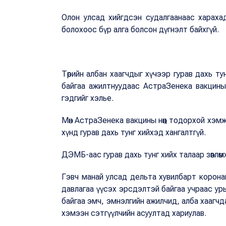
Олон улсад хийгдсэн судалгаанаас хараха
болохоос бүр алга болсон дүгнэлт байхгүй.
Төрийн албан хаагчдыг хүчээр гурав дахь т
байгаа ажилтнуудаас АстраЗенека вакцины гу
гэдгийг хэлье.
Мөн АстраЗенека вакцины нөөц тодорхой хэмж
хүнд гурав дахь тунг хийхэд хангалтгүй.
ДЭМБ-аас гурав дахь тунг хийх талаар зөвлөмж 
Гэвч манай улсад дельта хувилбарт корона
давлагаа үүсэх эрсдэлтэй байгаа учраас ур
байгаа эмч, эмнэлгийн ажилчид, алба хаагчд
хэмээн сэтгүүлчийн асуултад хариулав.