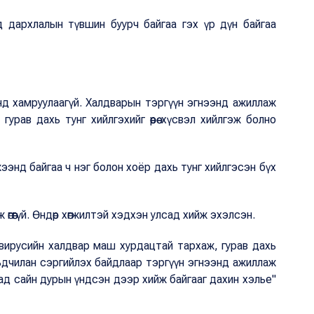
д дархлалын түвшин буурч байгаа гэх үр дүн байгаа
унд хамруулаагүй. Халдварын тэргүүн эгнээнд ажиллаж
рав дахь тунг хийлгэхийг өөрөө хүсвэл хийлгэж болно
ээнд байгаа ч нэг болон хоёр дахь тунг хийлгэсэн бүх
өгөөгүй. Өндөр хөгжилтэй хэдхэн улсад хийж эхэлсэн.
вирусийн халдвар маш хурдацтай тархаж, гурав дахь
ьдчилан сэргийлэх байдлаар тэргүүн эгнээнд ажиллаж
ад сайн дурын үндсэн дээр хийж байгааг дахин хэлье"