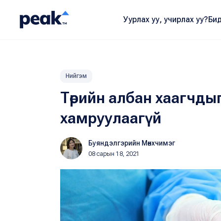
Уурлах уу, учирлах уу?
Бид
Нийгэм
Төрийн албан хаагчдыг
хамруулаагүй
Буяндэлгэрийн Мөнхчимэг
08 сарын 18, 2021