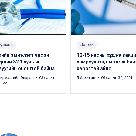
үүл мэнд
Дэлхий
ийн эмнэлэгт үзүүлсэн
12-15 насны хүүхдээ вакц
хдүүдийн 32.1 хувь нь
хамруулахад мэдэж бай
муугийн оноштой байна
хэрэгтэй зүйлс
гирмаагийн Энэрэл
・ 03 сарын
Б.Анхилам
・ 06 сарын 30, 2021
2022