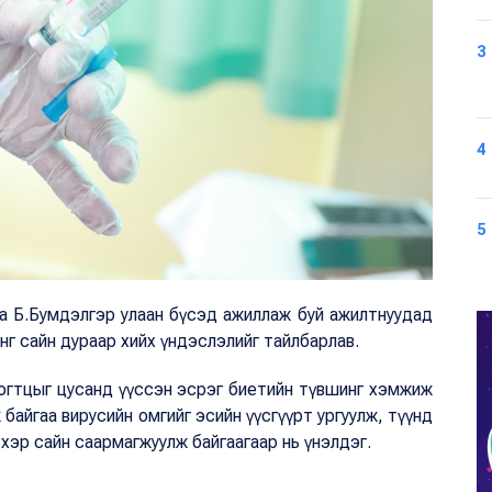
3
4
5
рга Б.Бумдэлгэр улаан бүсэд ажиллаж буй ажилтнуудад
нг сайн дураар хийх үндэслэлийг тайлбарлав.
тогтцыг цусанд үүссэн эсрэг биетийн түвшинг хэмжиж
байгаа вирусийн омгийг эсийн үүсгүүрт ургуулж, түүнд
хэр сайн саармагжуулж байгаагаар нь үнэлдэг.