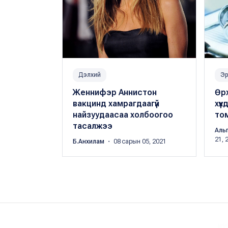
Дэлхий
Эр
Женнифэр Аннистон
Өрх
вакцинд хамрагдаагүй
хүү
найзуудаасаа холбоогоо
то
тасалжээ
Аль
21, 
Б.Анхилам
・ 08 сарын 05, 2021