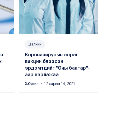
Дэлхий
Дэлхий
ин
Коронавирусын эсрэг
БиоНТех: 
х
вакцин бүтээсэн
омикрон х
эрдэмтдийг "Оны баатар"-
хамгаална
аар нэрлэжээ
Б.Анхилам
・ 1
Х.Оргил
・ 12 сарын 14, 2021