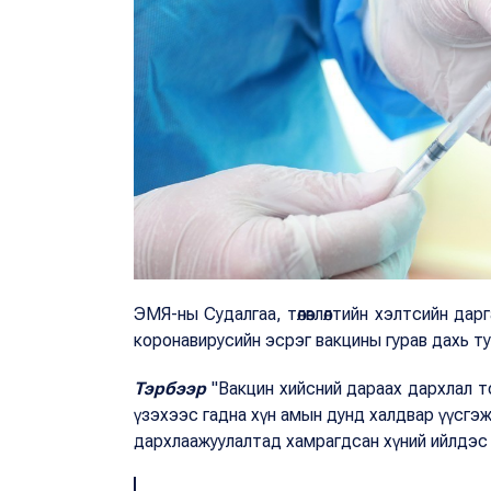
ЭМЯ-ны Судалгаа, төлөвлөлтийн хэлтсийн да
коронавирусийн эсрэг вакцины гурав дахь ту
Тэрбээр
"Вакцин хийсний дараах дархлал 
үзэхээс гадна хүн амын дунд халдвар үүсгэж 
дархлаажуулалтад хамрагдсан хүний ийлдэс 