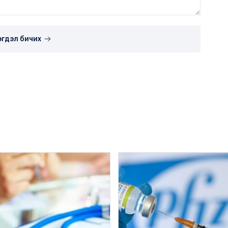
эгдэл бичих