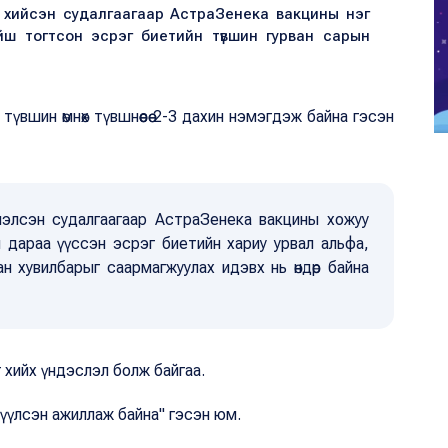
 хийсэн судалгаагаар АстраЗенека вакцины нэг
йш тогтсон эсрэг биетийн түвшин гурван сарын
түвшин өмнөх түвшнөөсөө 2-3 дахин нэмэгдэж байна гэсэн
үнэлсэн судалгаагаар АстраЗенека вакцины хожуу
н дараа үүссэн эсрэг биетийн хариу урвал альфа,
н хувилбарыг саармагжуулах идэвх нь өндөр байна
 хийх үндэслэл болж байгаа.
лүүлсэн ажиллаж байна" гэсэн юм.