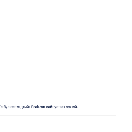
с бус сэтгэгдлийг Peak.mn сайт устгах эрхтэй.