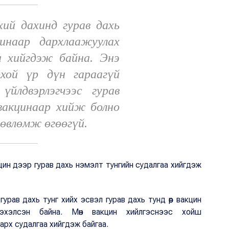
ий дахинд гурав дахь
инаар дархлаажуулах
а хийгдэж байна. Энэ
хой үр дүн гараагүй
үйлдвэрлэгчээс гурав
вакцинаар хийж болно
зөвлөмж өгөөгүй.
цин дээр гурав дахь нэмэлт тунгийн судалгаа хийгдэж
рав дахь тунг хийх эсвэл гурав дахь тунд өөр вакцин
эхэлсэн байна. Мөн вакцин хийлгэснээс хойш
арх судалгаа хийгдэж байгаа.