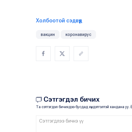
Холбоотой сэдвүүд
вакцин
коронавирус
Сэтгэгдэл бичих
Та сэтгэгдэл бичихдээ бусдад хүндэтгэлтэй хандана уу. Ё