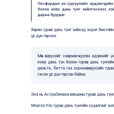
Оксфордын их сургуулийн эрдэмтдийн
болон хоёр дахь тунг хийлгэснээс хо
дараа буурдаг.
Харин гурав дахь тунг хийхэд эсрэг биетийн 
үр дүн гарчээ.
Мөн вирусийг саармагжуулах идэвхийг 
хоёр дахь тун болон гурав дахь тунгий
дельта, бетта гэх коронавирусийн гурва
гэсэн үр дүн гарсан байна.
Энэ нь АстраЗенека вакцины гурав дахь тунг
Монгол Улс гурав дахь тунгийн судалгааг эх