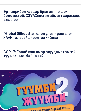
Эрт илрүүлбэл хавдар бүрэн эмчлэгдэх
боломжтой: ХЭҮА​Хөвсгөл аймагт хэрэгжиж
эхэллээ
“Global Silhouette” олон улсын үзэсгэлэн
ХААН галерейд нээлтээ хийлээ
COP17: Говийнхон ямар асуудлыг хамгийн
түрүүнд хөндөж байна вэ?