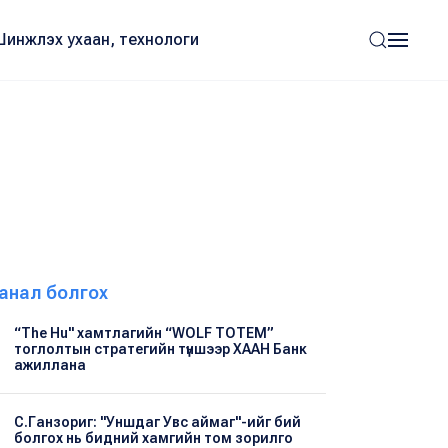
Шинжлэх ухаан, технологи
анал болгох
“The Hu" хамтлагийн “WOLF TOTEM”
тоглолтын стратегийн түншээр ХААН Банк
ажиллана
С.Ганзориг: "Уншдаг Увс аймаг"-ийг бий
болгох нь бидний хамгийн том зорилго