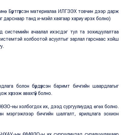
өмнө Бүртгүүлсэн материалаа ИЛГЭЭХ товчин дээр дарж
йг дарснаар танд и-мэйл хаягаар хариу ирэх болно)
дэд системийн ачаалал ихэсдэг тул та зохицуулалтаа
 системтэй холбоотой асуултыг зарлал гарснаас хойш
у.
длага болон бүрдүүлсэн баримт бичгийн шаардлагыг
ож хүлээж авахгүй болно.
МӨЗО-ны холбогдох их, дээд сургуулиудад өгөх болно.
сан мэргэжлээр бичгийн шалгалт, ярилцлага зохион
 БНХАУ-ын ӨМӨЗО-ы их сургуулиудад суралцуулахаар