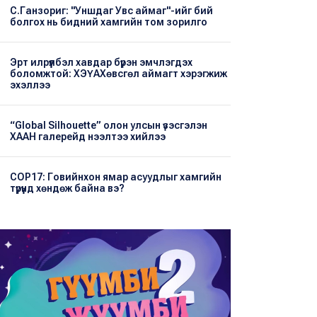
С.Ганзориг: "Уншдаг Увс аймаг"-ийг бий
болгох нь бидний хамгийн том зорилго
Эрт илрүүлбэл хавдар бүрэн эмчлэгдэх
боломжтой: ХЭҮА​Хөвсгөл аймагт хэрэгжиж
эхэллээ
“Global Silhouette” олон улсын үзэсгэлэн
ХААН галерейд нээлтээ хийлээ
COP17: Говийнхон ямар асуудлыг хамгийн
түрүүнд хөндөж байна вэ?