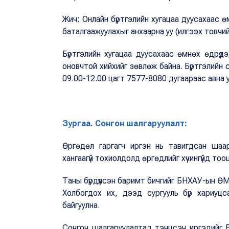
Жич: Онлайн бүртгэлийн хугацаа дуусахаас 
баталгаажуулахыг анхаарна уу (илгээх товчи
Бүртгэлийн хугацаа дуусахаас өмнөх өдрүү
оновчтой хийхийг зөвлөж байна. Бүртгэлийн
09.00-12.00 цагт 7577-8080 дугаараас авна у
Зургаа. Сонгон шалгаруулалт:
Өргөдөл гаргагч иргэн нь тавигдсан шаар
хангаагүй тохиолдолд өргөдлийг хүчингүйд тооц
Таны бүрдүүлсэн баримт бичгийг БНХАУ-ын Ө
Холбогдох их, дээд сургууль бүр хариуц
байгуулна.
Сонгон шалгаруулалтад тэнцсэн иргэдийг