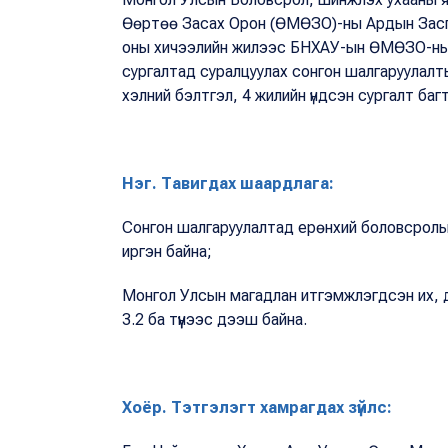
Өөртөө Засах Орон (ӨМӨЗО)-ны Ардын Засг
оны хичээлийн жилээс БНХАУ-ын ӨМӨЗО-ны 
сургалтад суралцуулах сонгон шалгаруулалт
хэлний бэлтгэл, 4 жилийн үндсэн сургалт баг
Нэг. Тавигдах шаардлага:
Сонгон шалгаруулалтад ерөнхий боловсролын
иргэн байна;
Монгол Улсын магадлан итгэмжлэгдсэн их, д
3.2 ба түүнээс дээш байна.
Хоёр. Тэтгэлэгт хамрагдах зүйлс: