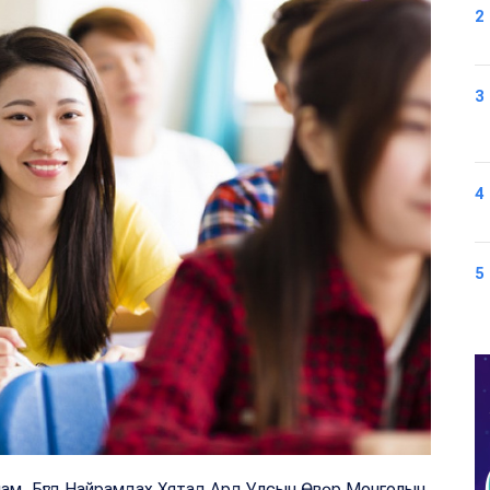
2
3
4
5
ам, Бүгд Найрамдах Хятад Ард Улсын Өвөр Монголын