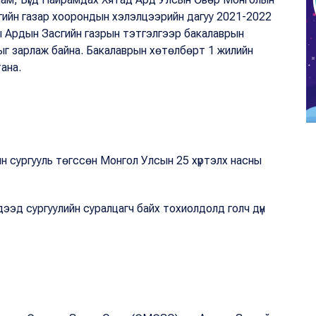
ийн газар хоорондын хэлэлцээрийн дагуу 2021-2022
Ардын Засгийн газрын тэтгэлгээр бакалаврын
ыг зарлаж байна. Бакалаврын хөтөлбөрт 1 жилийн
тана.
 сургууль төгссөн Монгол Улсын 25 хүртэлх насны
ээд сургуулийн суралцагч байх тохиолдолд голч дүн