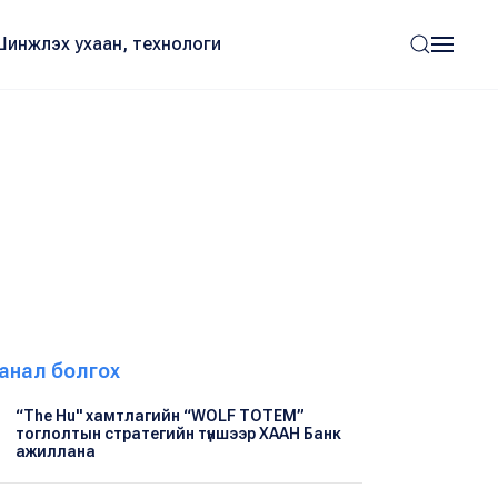
Шинжлэх ухаан, технологи
анал болгох
“The Hu" хамтлагийн “WOLF TOTEM”
тоглолтын стратегийн түншээр ХААН Банк
ажиллана