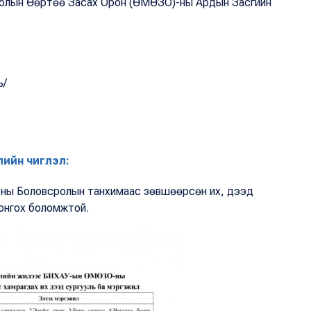
голын Өөртөө Засах Орон (ӨМӨЗО)-ны Ардын Засгийн
ь/
лийн чиглэл:
-ны Боловсролын танхимаас зөвшөөрсөн их, дээд
сонгох боломжтой.