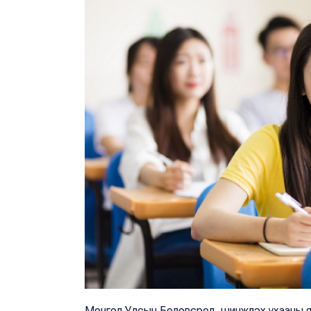
Монгол Улсын Боловсрол, шинжлэх ухааны я