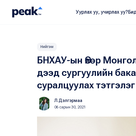
Уурлах уу, учирлах уу?
Бид
Нийгэм
БНХАУ-ын Өвөр Монгол
дээд сургуулийн бак
суралцуулах тэтгэлэг
Л.Дэлгэрмаа
06 сарын 30, 2021