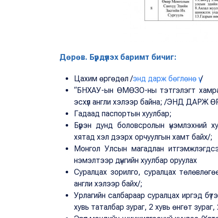
Дөрөв. Бүрдүүлэх баримт бичиг:
Цахим өргөдөл /
энд дарж бөглөнө үү.
/
“БНХАУ-ын ӨМӨЗО-ны тэтгэлэгт хамрагд
эсхүл англи хэлээр байна; /ЭНД ДАРЖ
Гадаад паспортын хуулбар;
Бүрэн дунд боловсролын үнэмлэхний ху
хятад хэл дээрх орчуулгын хамт байх/;
Монгол Улсын магадлан итгэмжлэгдсэ
нэмэлтээр дүнгийн хуулбар оруулах
Суралцах зорилго, суралцах төлөвлөгөө
англи хэлээр байх/;
Урлагийн салбараар суралцах иргэд бүтэ
хувь таталбар зураг, 2 хувь өнгөт зураг,