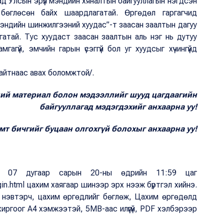
ад Улсын эрүүл мэндийн хяналтын байгууллагын нэгдсэн
 бөглөсөн байх шаардлагатай. Өргөдөл гаргагчид
үл мэндийн шинжилгээний хуудас”-т заасан заалтын дагуу
агатай. Тус хуудаст заасан заалтын аль нэг нь дутуу
мгагүй, эмчийн гарын үсэггүй бол уг хуудсыг хүчингүйд
айтнаас авах боломжтой/.
ний материал болон мэдээллийг шууд цагдаагийн
байгууллагад мэдэгдэхийг анхаарна уу!
т бичгийг буцаан олгохгүй болохыг анхаарна уу!
 07 дугаар сарын 20-ны өдрийн 11:59 цаг
login.html цахим хаягаар шинээр эрх нээж бүртгэл хийнэ.
эн нэвтэрч, цахим өргөдлийг бөглөж, Цахим өргөдөлд
иргоог А4 хэмжээтэй, 5МB-аас илүүгүй, PDF хэлбэрээр