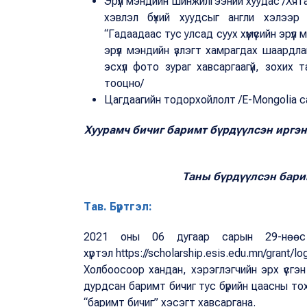
Эрүүл мэндийн шинжилгээний хуудас /Хят
хэвлэл бүхий хуудсыг англи хэлээр
“Гадаадаас тус улсад суух хүмүүсийн эрү
эрүүл мэндийн үзлэгт хамрагдах шаардл
эсхүл фото зураг хавсаргаагүй, зохих та
тооцно/
Цагдаагийн тодорхойлолт /E-Mongolia с
Хуурамч бичиг баримт бүрдүүлсэн иргэ
Таны бүрдүүлсэн барим
Тав. Бүртгэл:
2021 оны 06 дугаар сарын 29-нөөс
хүртэл https://scholarship.esis.edu.mn/grant/
Холбоосоор хандан, хэрэглэгчийн эрх үүсг
дурдсан баримт бичиг тус бүрийн цаасны тох
“баримт бичиг” хэсэгт хавсаргана.