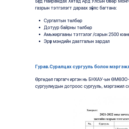
Бүгд Найрамдах Хятад Ард Улсын Өвөр Мон
газрын тэтгэлэгт дараах зүйлс багтана:
Сургалтын төлбөр
Дотуур байрны төлбөр
Амьжиргааны тэтгэлэг /сарын 2500 юан
Эрүүл мэндийн даатгалын зардал
Гурав.Суралцах сургууль болон мэргэж
Өргөдөл гаргагч иргэн нь БНХАУ-ын ӨМӨЗО
сургуулиудын дотроос сургууль, мэргэжил 