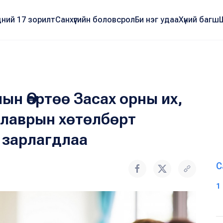
ний 17 зорилт
Санхүүгийн боловсрол
Би нэг удаа
Хүний багш
ын Өөртөө Засах орны их,
алаврын хөтөлбөрт
 зарлагдлаа
С
1