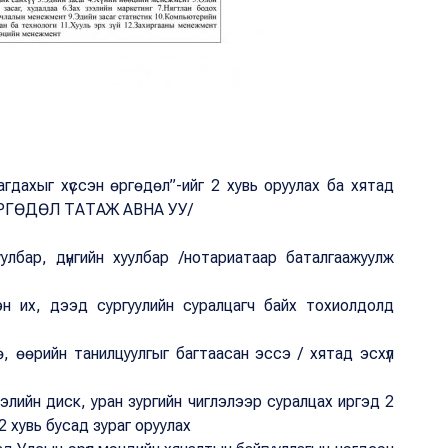
ахыг хүссэн өргөдөл”-ийг 2 хувь оруулах ба хятад
 ӨРГӨДӨЛ ТАТАЖ АВНА УУ/
улбар, дүнгийн хуулбар /нотариатаар баталгаажуулж
н их, дээд сургуулийн суралцагч байх тохиолдолд
, өөрийн танилцуулгыг багтаасан эссэ / хятад эсхүл
элийн диск, уран зургийн чиглэлээр суралцах иргэд 2
 2 хувь бусад зураг оруулах