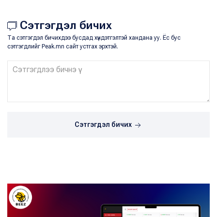
Сэтгэгдэл бичих
Та сэтгэгдэл бичихдээ бусдад хүндэтгэлтэй хандана уу. Ёс бус
сэтгэгдлийг Peak.mn сайт устгах эрхтэй.
Сэтгэгдэл бичих