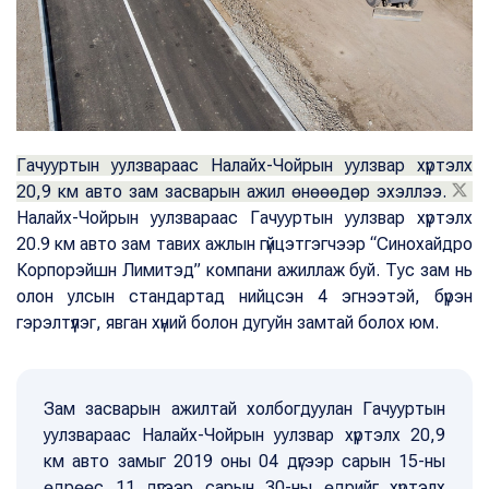
Гачууртын уулзвараас Налайх-Чойрын уулзвар хүртэлх
20,9 км авто зам засварын ажил өнөөөдөр эхэллээ.
Налайх-Чойрын уулзвараас Гачууртын уулзвар хүртэлх
20.9 км авто зам тавих ажлын гүйцэтгэгчээр “Синохайдро
Корпорэйшн Лимитэд” компани ажиллаж буй. Тус зам нь
олон улсын стандартад нийцсэн 4 эгнээтэй, бүрэн
гэрэлтүүлэг, явган хүний болон дугуйн замтай болох юм.
Зам засварын ажилтай холбогдуулан Гачууртын
уулзвараас Налайх-Чойрын уулзвар хүртэлх 20,9
км авто замыг 2019 оны 04 дүгээр сарын 15-ны
өдрөөс 11 дүгээр сарын 30-ны өдрийг хүртэлх