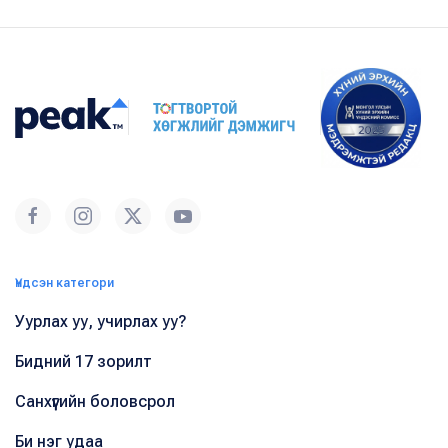
Үндсэн категори
Уурлах уу, учирлах уу?
Бидний 17 зорилт
Санхүүгийн боловсрол
Би нэг удаа