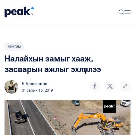
Нийгэм
Налайхын замыг хааж,
засварын ажлыг эхлүүллээ
Б.Баясгалан
04 сарын 16, 2019