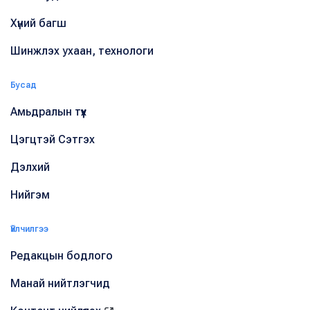
Хүний багш
Шинжлэх ухаан, технологи
Бусад
Амьдралын түүх
Цэгцтэй Сэтгэх
Дэлхий
Нийгэм
Үйлчилгээ
Редакцын бодлого
Манай нийтлэгчид