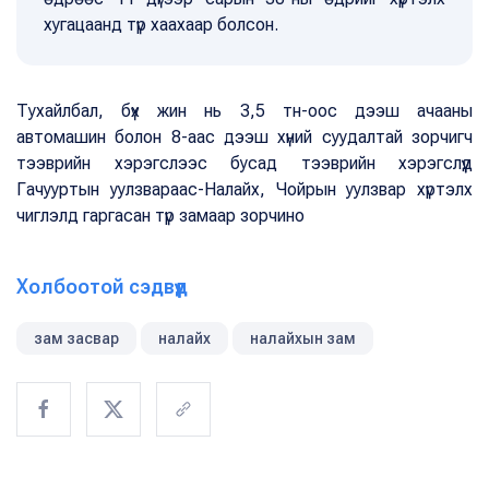
хугацаанд түр хаахаар болсон.
Тухайлбал, бүх жин нь 3,5 тн-оос дээш ачааны
автомашин болон 8-аас дээш хүний суудалтай зорчигч
тээврийн хэрэгслээс бусад тээврийн хэрэгслүүд
Гачууртын уулзвараас-Налайх, Чойрын уулзвар хүртэлх
чиглэлд гаргасан түр замаар зорчино
Холбоотой сэдвүүд
зам засвар
налайх
налайхын зам