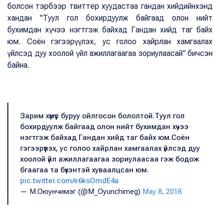
болсон тэрбээр твиттер хуудастаа гандан хийдийнхэнд
хандан "Туул гол бохирдуулж байгаад олон нийт
бухимдан хүчээ нэгтгэж байхад Гандан хийд таг байх
юм. Соён гэгээрүүлэх, ус голоо хайрлан хамгаалах
үйлсэд дуу хоолой үйл ажиллагаагаа зориулаасай" бичсэн
байна.
Зарим хүмүүс буруу ойлгосон бололтой.Туул гол
бохирдуулж байгаад олон нийт бухимдан хүчээ
нэгтгэж байхад Гандан хийд таг байх юм.Соён
гэгээрүүлэх, ус голоо хайрлан хамгаалах үйлсэд дуу
хоолой үйл ажиллагаагаа зориулаасаа гэж бодож
бгаагаа та бүхэнтэй хуваалцсан юм.
pic.twitter.com/e6ksOmdE4a
— М.Оюунчимэг (@M_Oyunchimeg)
May 8, 2018