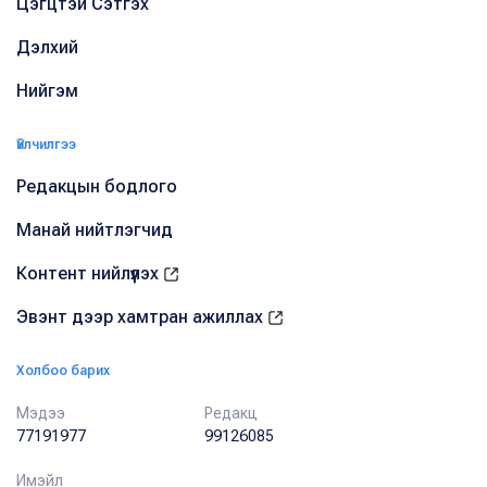
Цэгцтэй Сэтгэх
Дэлхий
Нийгэм
Үйлчилгээ
Редакцын бодлого
Манай нийтлэгчид
Контент нийлүүлэх
Эвэнт дээр хамтран ажиллах
Холбоо барих
Мэдээ
Редакц
77191977
99126085
Имэйл