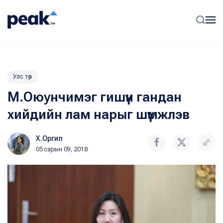
Улс төр
М.Оюунчимэг гишүүн гандан
хийдийн лам нарыг шүүмжлэв
Х.Оргил
05 сарын 09, 2018