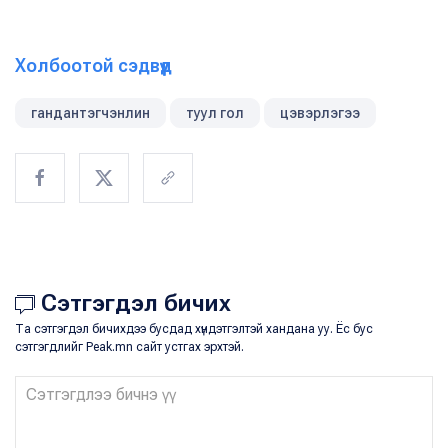
Холбоотой сэдвүүд
гандантэгчэнлин
туул гол
цэвэрлэгээ
Сэтгэгдэл бичих
Та сэтгэгдэл бичихдээ бусдад хүндэтгэлтэй хандана уу. Ёс бус
сэтгэгдлийг Peak.mn сайт устгах эрхтэй.