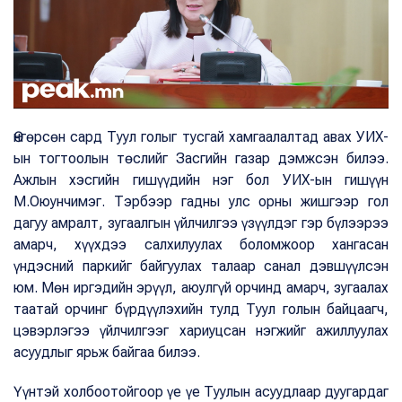
Өнгөрсөн сард Туул голыг тусгай хамгаалалтад авах УИХ-
ын тогтоолын төслийг Засгийн газар дэмжсэн билээ.
Ажлын хэсгийн гишүүдийн нэг бол УИХ-ын гишүүн
М.Оюунчимэг. Тэрбээр гадны улс орны жишгээр гол
дагуу амралт, зугаалгын үйлчилгээ үзүүлдэг гэр бүлээрээ
амарч, хүүхдээ салхилуулах боломжоор хангасан
үндэсний паркийг байгуулах талаар санал дэвшүүлсэн
юм. Мөн иргэдийн эрүүл, аюулгүй орчинд амарч, зугаалах
таатай орчинг бүрдүүлэхийн тулд Туул голын байцаагч,
цэвэрлэгээ үйлчилгээг хариуцсан нэгжийг ажиллуулах
асуудлыг ярьж байгаа билээ.
Үүнтэй холбоотойгоор үе үе Туулын асуудлаар дуугардаг