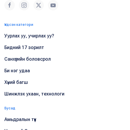
Үндсэн категори
Уурлах уу, учирлах уу?
Бидний 17 зорилт
Санхүүгийн боловсрол
Би нэг удаа
Хүний багш
Шинжлэх ухаан, технологи
Бусад
Амьдралын түүх