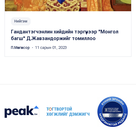
Нийгэм
Гандантэгчэнлин хийдийн тэргүүнээр "Монгол
багш" Д.Жавзандоржийг томиллоо
П.Мөнгөнсор
・ 11 сарын 01, 2023