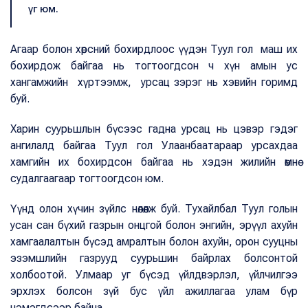
үг юм.
Агаар болон хөрсний бохирдлоос үүдэн Туул гол маш их
бохирдож байгаа нь тогтоогдсон ч хүн амын ус
хангамжийн хүртээмж, урсац зэрэг нь хэвийн горимд
буй.
Харин суурьшлын бүсээс гадна урсац нь цэвэр гэдэг
ангилалд байгаа Туул гол Улаанбаатараар урсахдаа
хамгийн их бохирдсон байгаа нь хэдэн жилийн өмнө
судалгаагаар тогтоогдсон юм.
Үүнд олон хүчин зүйлс нөлөөлж буй. Тухайлбал Туул голын
усан сан бүхий газрын онцгой болон энгийн, эрүүл ахуйн
хамгаалалтын бүсэд амралтын болон ахуйн, орон сууцны
эзэмшлийн газрууд суурьшин байрлах болсонтой
холбоотой. Улмаар уг бүсэд үйлдвэрлэл, үйлчилгээ
эрхлэх болсон зүй бус үйл ажиллагаа улам бүр
нэмэгдсээр байна.