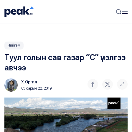
Нийгэм
Туул голын сав газар “C” үнэлгээ
авчээ
Х.Оргил
03 сарын 22, 2019