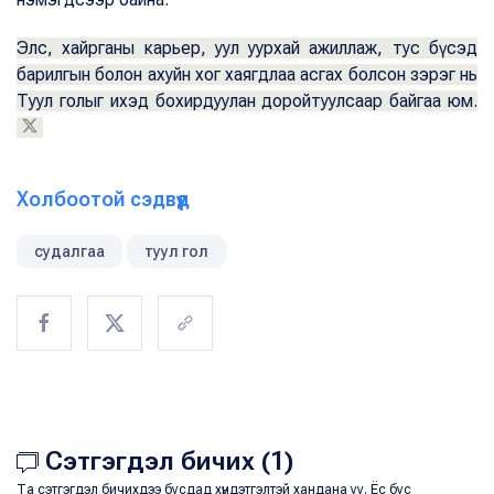
Элс, хайрганы карьер, уул уурхай ажиллаж, тус бүсэд
барилгын болон ахуйн хог хаягдлаа асгах болсон зэрэг нь
Туул голыг ихэд бохирдуулан доройтуулсаар байгаа юм.
Холбоотой сэдвүүд
судалгаа
туул гол
Сэтгэгдэл бичих (1)
Та сэтгэгдэл бичихдээ бусдад хүндэтгэлтэй хандана уу. Ёс бус