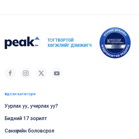
Үндсэн категори
Уурлах уу, учирлах уу?
Бидний 17 зорилт
Санхүүгийн боловсрол