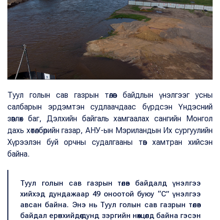
Туул голын сав газрын төлөв байдлын үнэлгээг усны
салбарын эрдэмтэн судлаачдаас бүрдсэн Үндэсний
зөвлөх баг, Дэлхийн байгаль хамгаалах сангийн Монгол
дахь хөтөлбөрийн газар, АНУ-ын Мэриландын Их сургуулийн
Хүрээлэн буй орчны судалгааны төв хамтран хийсэн
байна.
Туул голын сав газрын төлөв байдалд үнэлгээ
хийхэд дундажаар 49 оноотой буюу “C” үнэлгээ
авсан байна. Энэ нь Туул голын сав газрын төлөв
байдал ерөнхийдөө дунд зэргийн нөхцөлд байна гэсэн