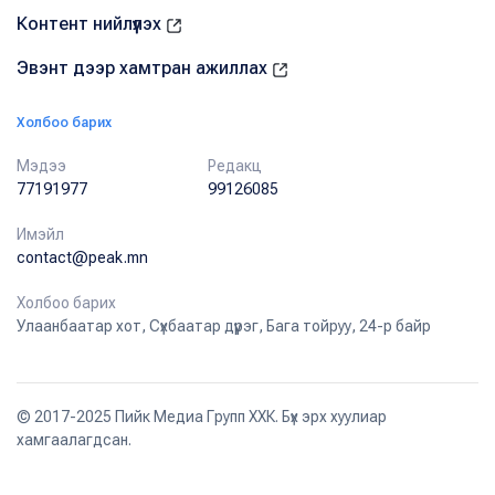
Контент нийлүүлэх
Эвэнт дээр хамтран ажиллах
Холбоо барих
Мэдээ
Редакц
77191977
99126085
Имэйл
contact@peak.mn
Холбоо барих
Улаанбаатар хот, Сүхбаатар дүүрэг, Бага тойруу, 24-р байр
© 2017-2025 Пийк Медиа Групп ХХК. Бүх эрх хуулиар
хамгаалагдсан.