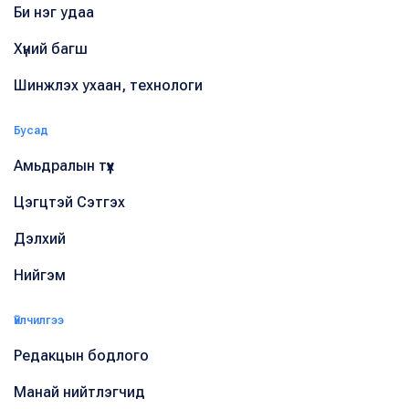
Би нэг удаа
Хүний багш
Шинжлэх ухаан, технологи
Бусад
Амьдралын түүх
Цэгцтэй Сэтгэх
Дэлхий
Нийгэм
Үйлчилгээ
Редакцын бодлого
Манай нийтлэгчид