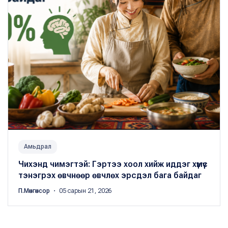
Амьдрал
Чихэнд чимэгтэй: Гэртээ хоол хийж иддэг хүмүүс
тэнэгрэх өвчнөөр өвчлөх эрсдэл бага байдаг
П.Мөнгөнсор
・ 05 сарын 21, 2026