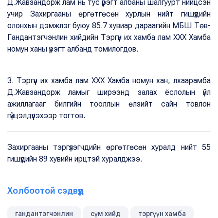
Д.Жавзандорж лам нь тус үүрэгт албаны шалгуурт нийцсэн
учир Захиргааны өргөтгөсөн хурлын нийт гишүүдийн
олонхын дэмжлэг буюу 85.7 хувиар дараагийн МБШ Төв-
Гандантэгчэнлин хийдийн Тэргүүн их хамба лам XXX Хамба
номун ханы үүрэгт албанд томилогдов.
3. Тэргүүн их хамба лам XXX Хамба номун хан, лхаарамба
Д.Жавзандорж ламыг ширээнд залах ёслолын үйл
ажиллагааг билгийн тооллын өлзийт сайн товлон
гүйцэлдүүлэхээр тогтов.
Захиргааны тэргүүлэгчдийн өргөтгөсөн хуралд нийт 55
гишүүдийн 89 хувийн ирцтэй хуралджээ.
Холбоотой сэдвүүд
гандантэгчэнлин
сүм хийд
тэргүүн хамба