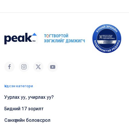
Үндсэн категори
Уурлах уу, учирлах уу?
Бидний 17 зорилт
Санхүүгийн боловсрол