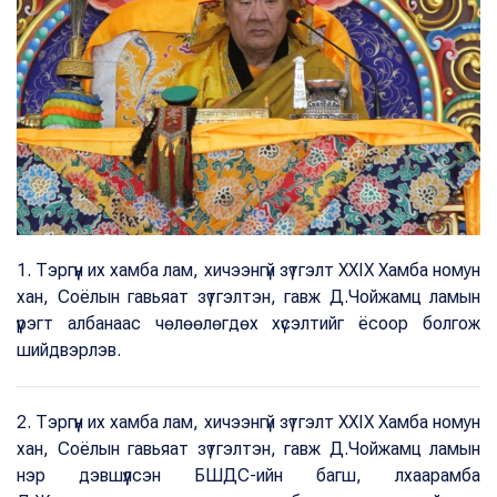
1. Тэргүүн их хамба лам, хичээнгүй зүтгэлт XXIX Хамба номун
хан, Соёлын гавьяат зүтгэлтэн, гавж Д.Чойжамц ламын
үүрэгт албанаас чөлөөлөгдөх хүсэлтийг ёсоор болгож
шийдвэрлэв.
2. Тэргүүн их хамба лам, хичээнгүй зүтгэлт XXIX Хамба номун
хан, Соёлын гавьяат зүтгэлтэн, гавж Д.Чойжамц ламын
нэр дэвшүүлсэн БШДС-ийн багш, лхаарамба