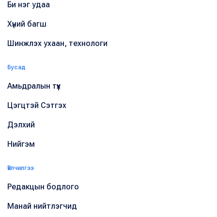
Би нэг удаа
Хүний багш
Шинжлэх ухаан, технологи
Бусад
Амьдралын түүх
Цэгцтэй Сэтгэх
Дэлхий
Нийгэм
Үйлчилгээ
Редакцын бодлого
Манай нийтлэгчид