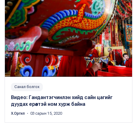
Санал болгох
Видео: Гандантэгчинлэн хийд сайн цагийг
дуудах ерөөлтэй ном хурж байна
Х.Оргил
・ 03 сарын 15, 2020