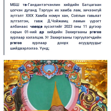
МБШ төв-Гандантэгчэнлин хийдийн Батцагаан
цогчэн дуганд Тэргүүн их хамба лам, хичээнгүй
зүтгэлт XXIX Хамба номун хан, Соёлын гавьяат
зүтгэлтэн, гавж Д.Чойжамц ламын үүрэгт
албанаас чөлөөлөгдөх хүсэлтийг 2023 оны 11 дүгээр
сарын 01-ний өдөр хийдийн Захиргааны өргөтгөсөн
хурлаар хэлэлцэв. Уг Захиргааны тэргүүлэгчдийн
өргөтгөсөн хурлаар доорх асуудлуудыг
шийдвэрлэлээ. Үүнд;