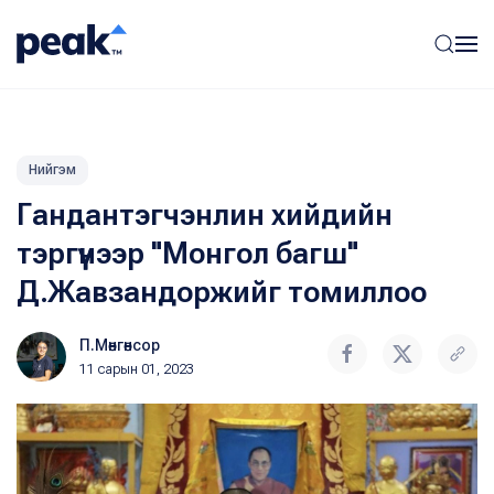
Нийгэм
Гандантэгчэнлин хийдийн
тэргүүнээр "Монгол багш"
Д.Жавзандоржийг томиллоо
П.Мөнгөнсор
11 сарын 01, 2023