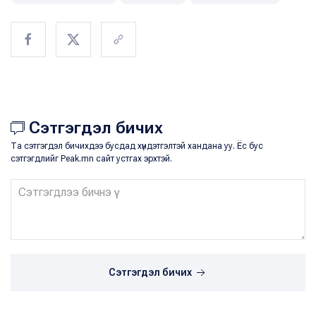
Сэтгэгдэл бичих
Та сэтгэгдэл бичихдээ бусдад хүндэтгэлтэй хандана уу. Ёс бус
сэтгэгдлийг Peak.mn сайт устгах эрхтэй.
Сэтгэгдэл бичих