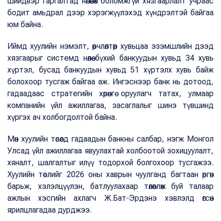
шийдвэр гаргалтад нөлөөлөх боломжгүй хязгаарлалт учраас
бодит амьдрал дээр хэрэгжүүлэхэд хүндрэлтэй байгаа
юм байна.
Иймд хуулийн нэмэлт, өөрчлөлтөөр хувьцаа эзэмшлийн дээд
хязгаарыг системд нөлөө бүхий банкуудын хувьд 34 хувь
хүртэл, бусад банкуудын хувьд 51 хүртэлх хувь байж
болохоор тусгаж байгаа аж. Ингэснээр банк нь дотоод,
гадаадаас стратегийн хөрөнгө оруулагч татах, улмаар
компанийн үйл ажиллагаа, засаглалыг шинэ түвшинд
хүргэх ач холбогдолтой байна.
Мөн хуулийн төсөлд гадаадын банкны салбар, нэгж Монгол
Улсад үйл ажиллагаа явуулахтай холбоотой зохицуулалт,
хяналт, шалгалтыг илүү тодорхой болгохоор тусгажээ.
Хуулийн төслийг 2026 оны хаврын чуулганд багтаан өргөн
барьж, хэлэлцүүлэн, батлуулахаар төлөвлөж буй талаар
ажлын хэсгийн ахлагч Ж.Бат-Эрдэнэ хэвлэлд өгсөн
ярилцлагадаа дурджээ.