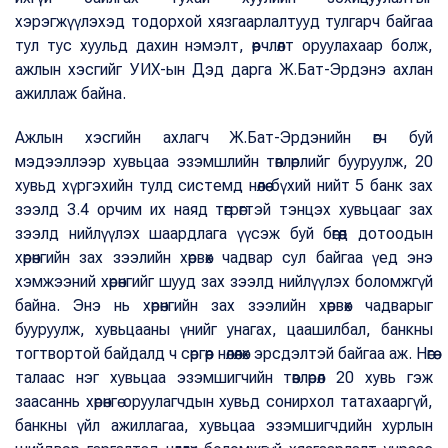
хэрэгжүүлэхэд тодорхой хязгаарлалтууд тулгарч байгаа
тул тус хуульд дахин нэмэлт, өөрчлөлт оруулахаар болж,
ажлын хэсгийг УИХ-ын Дэд дарга Ж.Бат-Эрдэнэ ахлан
ажиллаж байна.
Ажлын хэсгийн ахлагч Ж.Бат-Эрдэнийн өгч буй
мэдээллээр хувьцаа эзэмшлийн төвлөрлийг бууруулж, 20
хувьд хүргэхийн тулд системд нөлөө бүхий нийт 5 банк зах
зээлд 3.4 орчим их наяд төгрөгтэй тэнцэх хувьцааг зах
зээлд нийлүүлэх шаардлага үүсэж буй бөгөөд дотоодын
хөрөнгийн зах зээлийн хөрвөх чадвар сул байгаа үед энэ
хэмжээний хөрөнгийг шууд зах зээлд нийлүүлэх боломжгүй
байна. Энэ нь хөрөнгийн зах зээлийн хөрвөх чадварыг
бууруулж, хувьцааны үнийг унагах, цаашилбал, банкны
тогтвортой байдалд ч сөргөөр нөлөөлөх эрсдэлтэй байгаа аж. Нөгөө
талаас нэг хувьцаа эзэмшигчийн төвлөрөл 20 хувь гэж
заасаннь хөрөнгө оруулагчдын хувьд сонирхол татахааргүй,
банкны үйл ажиллагаа, хувьцаа эзэмшигчдийн хурлын