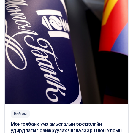
Нийгэм
Монголбанк уур амьсгалын эрсдэлийн
удирдлагыг сайжруулах чиглэлээр Олон Улсын