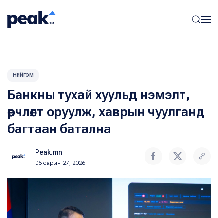
Нийгэм
Банкны тухай хуульд нэмэлт,
өөрчлөлт оруулж, хаврын чуулганд
багтаан батална
Peak.mn
05 сарын 27, 2026