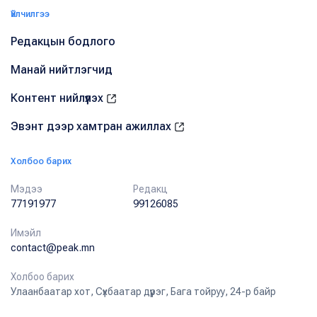
Үйлчилгээ
Редакцын бодлого
Манай нийтлэгчид
Контент нийлүүлэх
Эвэнт дээр хамтран ажиллах
Холбоо барих
Мэдээ
Редакц
77191977
99126085
Имэйл
contact@peak.mn
Холбоо барих
Улаанбаатар хот, Сүхбаатар дүүрэг, Бага тойруу, 24-р байр