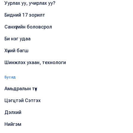
Уурлах уу, учирлах уу?
Бидний 17 зорилт
Санхүүгийн боловсрол
Би нэг удаа
Хүний багш
Шинжлэх ухаан, технологи
Бусад
Амьдралын түүх
Цэгцтэй Сэтгэх
Дэлхий
Нийгэм