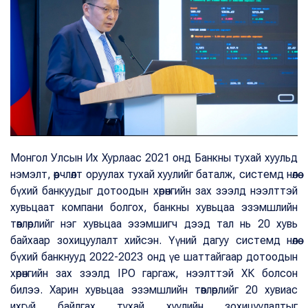
Монгол Улсын Их Хурлаас 2021 онд Банкны тухай хуульд
нэмэлт, өөрчлөлт оруулах тухай хуулийг баталж, системд нөлөө
бүхий банкуудыг дотоодын хөрөнгийн зах зээлд нээлттэй
хувьцаат компани болгох, банкны хувьцаа эзэмшлийн
төвлөрлийг нэг хувьцаа эзэмшигч дээд тал нь 20 хувь
байхаар зохицуулалт хийсэн. Үүний дагуу системд нөлөө
бүхий банкнууд 2022-2023 онд үе шаттайгаар дотоодын
хөрөнгийн зах зээлд IPO гаргаж, нээлттэй ХК болсон
билээ. Харин хувьцаа эзэмшлийн төвлөрлийг 20 хувиас
ихгүй байлгах тухай хуулийн зохицуулалтыг