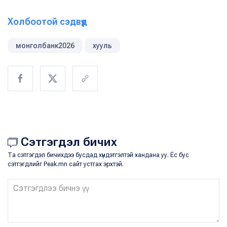
Холбоотой сэдвүүд
монголбанк2026
хууль
Сэтгэгдэл бичих
Та сэтгэгдэл бичихдээ бусдад хүндэтгэлтэй хандана уу. Ёс бус
сэтгэгдлийг Peak.mn сайт устгах эрхтэй.