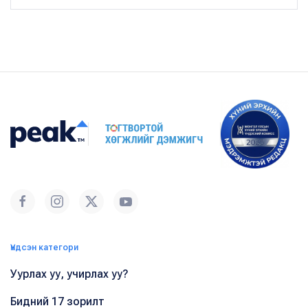
Үндсэн категори
Уурлах уу, учирлах уу?
Бидний 17 зорилт