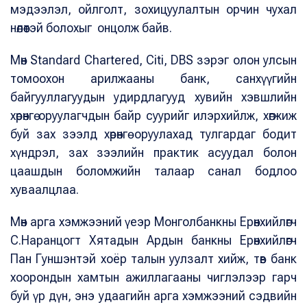
мэдээлэл, ойлголт, зохицуулалтын орчин чухал
нөлөөтэй болохыг онцолж байв.
Мөн Standard Chartered, Citi, DBS зэрэг олон улсын
томоохон арилжааны банк, санхүүгийн
байгууллагуудын удирдлагууд хувийн хэвшлийн
хөрөнгө оруулагчдын байр суурийг илэрхийлж, хөгжиж
буй зах зээлд хөрөнгө оруулахад тулгардаг бодит
хүндрэл, зах зээлийн практик асуудал болон
цаашдын боломжийн талаар санал бодлоо
хуваалцлаа.
Мөн арга хэмжээний үеэр Монголбанкны Ерөнхийлөгч
С.Наранцогт Хятадын Ардын банкны Ерөнхийлөгч
Пан Гуншэнтэй хоёр талын уулзалт хийж, төв банк
хоорондын хамтын ажиллагааны чиглэлээр гарч
буй үр дүн, энэ удаагийн арга хэмжээний сэдвийн