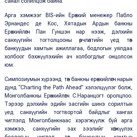
санал солилцож байна.
Арга хэмжээг BIS-ийн Ерөнхий менежер Пабло
Эрнандес де Кос, Хятадын Ардын банкны
Ерөнхийлөгч Пан Гуншэн нар нээж, дэлхийн
санхүүгийн тогтолцооны өөрчлөлтийн үед төв
банкуудын хамтын ажиллагаа, бодлогын уялдаа
холбоог бэхжүүлэхийн ач холбогдлыг онцолсон
юм.
Симпозиумын хүрээнд төв банкны ерөнхийлөгч нарын
дунд “Charting the Path Ahead” хэлэлцүүлэг болж,
Монголбанкны Ерөнхийлөгч С.Наранцогт оролцлоо.
Тэрээр дэлхийн эдийн засгийн шинэ сорилтын
үед санхүүгийн тогтвортой байдлыг хангах
чиглэлд Монголбанкнаас хэрэгжүүлж буй арга
хэмжээ, санхүүгийн зах зээлийг хөгжүүлэх
бодлогын чиглэл, төв банкуудын хамтын