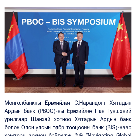
Монголбанкны Ерөнхийлөгч С.Наранцогт Хятадын
Ардын банк (PBOC)-ны Ерөнхийлөгч Пан Гуншэний
урилгаар Шанхай хотноо Хятадын Ардын банк
болон Олон улсын төлбөр тооцооны банк (BIS)-наас
хамтран зохион байгуулж буй “Navigating Global