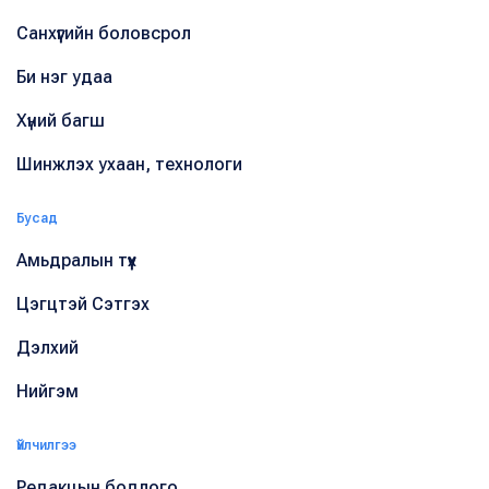
Санхүүгийн боловсрол
Би нэг удаа
Хүний багш
Шинжлэх ухаан, технологи
Бусад
Амьдралын түүх
Цэгцтэй Сэтгэх
Дэлхий
Нийгэм
Үйлчилгээ
Редакцын бодлого