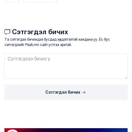
Сэтгэгдэл бичих
Та сэтгэгдэл бичихдээ бусдад хүндэтгэлтэй хандана уу. Ёс бус
сэтгэгдлийг Peak.mn сайт устгах эрхтэй.
Сэтгэгдэл бичих