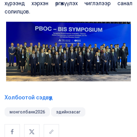
хүрээнд хэрхэн өргөжүүлэх чиглэлээр санал
солилцов.
Холбоотой сэдвүүд
монголбанк2026
эдийнзасаг