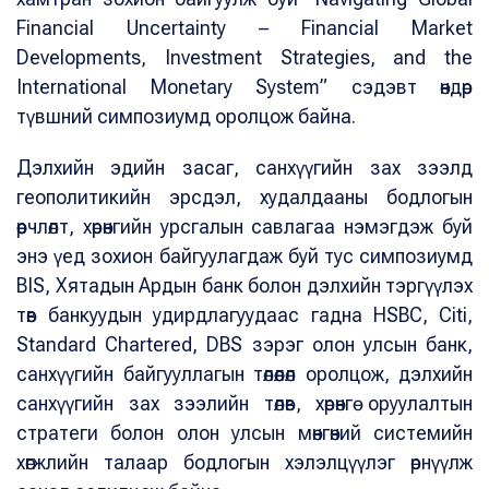
Financial Uncertainty – Financial Market
Developments, Investment Strategies, and the
International Monetary System” сэдэвт өндөр
түвшний симпозиумд оролцож байна.
Дэлхийн эдийн засаг, санхүүгийн зах зээлд
геополитикийн эрсдэл, худалдааны бодлогын
өөрчлөлт, хөрөнгийн урсгалын савлагаа нэмэгдэж буй
энэ үед зохион байгуулагдаж буй тус симпозиумд
BIS, Хятадын Ардын банк болон дэлхийн тэргүүлэх
төв банкуудын удирдлагуудаас гадна HSBC, Citi,
Standard Chartered, DBS зэрэг олон улсын банк,
санхүүгийн байгууллагын төлөөлөл оролцож, дэлхийн
санхүүгийн зах зээлийн төлөв, хөрөнгө оруулалтын
стратеги болон олон улсын мөнгөний системийн
хөгжлийн талаар бодлогын хэлэлцүүлэг өрнүүлж