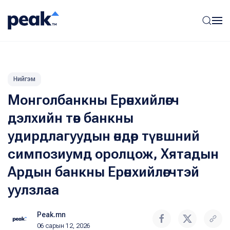
Нийгэм
Монголбанкны Ерөнхийлөгч
дэлхийн төв банкны
удирдлагуудын өндөр түвшний
симпозиумд оролцож, Хятадын
Ардын банкны Ерөнхийлөгчтэй
уулзлаа
Peak.mn
06 сарын 12, 2026