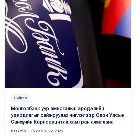
Нийгэм
Монголбанк уур амьсгалын эрсдэлийн
удирдлагыг сайжруулах чиглэлээр Олон Улсын
Санхүүгийн Корпорацитай хамтран ажиллана
Peak.mn
・ 07 сарын 22, 2026