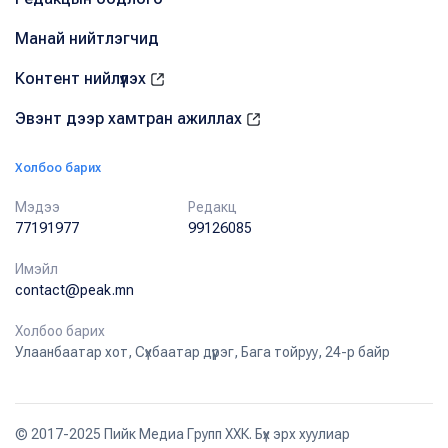
Манай нийтлэгчид
Контент нийлүүлэх
Эвэнт дээр хамтран ажиллах
Холбоо барих
Мэдээ
Редакц
77191977
99126085
Имэйл
contact@peak.mn
Холбоо барих
Улаанбаатар хот, Сүхбаатар дүүрэг, Бага тойруу, 24-р байр
© 2017-2025 Пийк Медиа Групп ХХК. Бүх эрх хуулиар