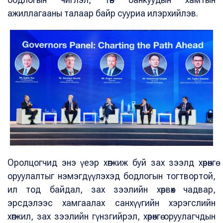
ажиллагааны талаар байр сууриа илэрхийлэв.
Оролцогчид энэ үеэр хөгжиж буй зах зээлд хөрөнгө
оруулалтыг нэмэгдүүлэхэд бодлогын тогтвортой,
ил тод байдал, зах зээлийн хөрвөх чадвар,
эрсдэлээс хамгаалах санхүүгийн хэрэгслийн
хөгжил, зах зээлийн гүнзгийрэл, хөрөнгө оруулагчдын