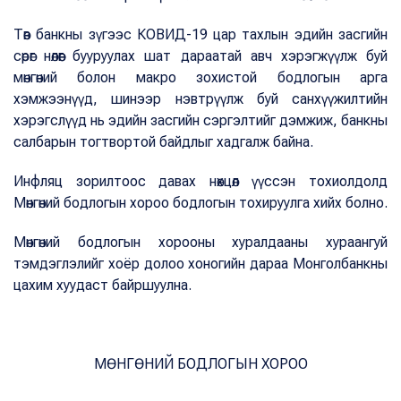
Төв банкны зүгээс КОВИД-19 цар тахлын эдийн засгийн
сөрөг нөлөөг бууруулах шат дараатай авч хэрэгжүүлж буй
мөнгөний болон макро зохистой бодлогын арга
хэмжээнүүд, шинээр нэвтрүүлж буй санхүүжилтийн
хэрэгслүүд нь эдийн засгийн сэргэлтийг дэмжиж, банкны
салбарын тогтвортой байдлыг хадгалж байна.
Инфляц зорилтоос давах нөхцөл үүссэн тохиолдолд
Мөнгөний бодлогын хороо бодлогын тохируулга хийх болно.
Мөнгөний бодлогын хорооны хуралдааны хураангуй
тэмдэглэлийг хоёр долоо хоногийн дараа Монголбанкны
цахим хуудаст байршуулна.
МӨНГӨНИЙ БОДЛОГЫН ХОРОО