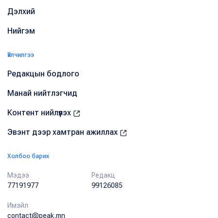
Дэлхий
Нийгэм
Үйлчилгээ
Редакцын бодлого
Манай нийтлэгчид
Контент нийлүүлэх
Эвэнт дээр хамтран ажиллах
Холбоо барих
Мэдээ
Редакц
77191977
99126085
Имэйл
contact@peak.mn