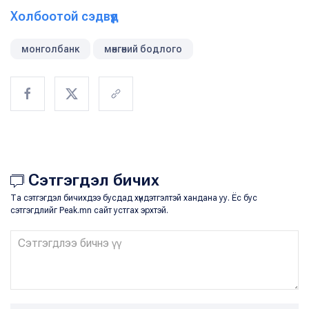
Холбоотой сэдвүүд
монголбанк
мөнгөний бодлого
Сэтгэгдэл бичих
Та сэтгэгдэл бичихдээ бусдад хүндэтгэлтэй хандана уу. Ёс бус
сэтгэгдлийг Peak.mn сайт устгах эрхтэй.