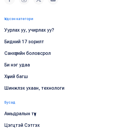
Үндсэн категори
Уурлах уу, учирлах уу?
Бидний 17 зорилт
Санхүүгийн боловсрол
Би нэг удаа
Хүний багш
Шинжлэх ухаан, технологи
Бусад
Амьдралын түүх
Цэгцтэй Сэтгэх