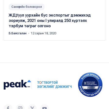
Санхүүгийн боловсрол
ЖДҮ, уул уурхайн бус экспортыг дэмжихэд
зориулж, 2021 оны I улиралд 250 хүртэлх
тэрбум төгрөг олгоно
Б.Баясгалан
・ 12 сарын 18, 2020