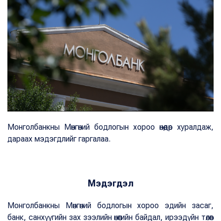
Монголбанкны Мөнгөний бодлогын хороо өнөөдөр хуралдаж,
дараах мэдэгдлийг гаргалаа.
Мэдэгдэл
Монголбанкны Мөнгөний бодлогын хороо эдийн засаг,
банк, санхүүгийн зах зээлийн өнөөгийн байдал, ирээдүйн төлөв