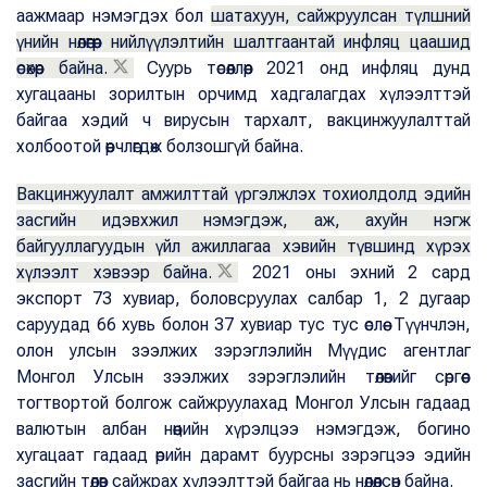
аажмаар нэмэгдэх бол
шатахуун, cайжруулсан түлшний
үнийн нөлөөгөөр нийлүүлэлтийн шалтгаантай инфляц цаашид
өсөхөөр байна.
Суурь төсөөллөөр 2021 онд инфляц дунд
хугацааны зорилтын орчимд хадгалагдах хүлээлттэй
байгаа хэдий ч вирусын тархалт, вакцинжуулалттай
холбоотой өөрчлөгдөж болзошгүй байна.
Вакцинжуулалт амжилттай үргэлжлэх тохиолдолд эдийн
засгийн идэвхжил нэмэгдэж, аж, ахуйн нэгж
байгууллагуудын үйл ажиллагаа хэвийн түвшинд хүрэх
хүлээлт хэвээр байна.
2021 оны эхний 2 сард
экспорт 73 хувиар, боловсруулах салбар 1, 2 дугаар
саруудад 66 хувь болон 37 хувиар тус тус өслөө. Түүнчлэн,
олон улсын зээлжих зэрэглэлийн Мүүдис агентлаг
Монгол Улсын зээлжих зэрэглэлийн төлөвийг сөргөөс
тогтвортой болгож сайжруулахад Монгол Улсын гадаад
валютын албан нөөцийн хүрэлцээ нэмэгдэж, богино
хугацаат гадаад өрийн дарамт буурсны зэрэгцээ эдийн
засгийн төлөв сайжрах хүлээлттэй байгаа нь нөлөөлсөн байна.