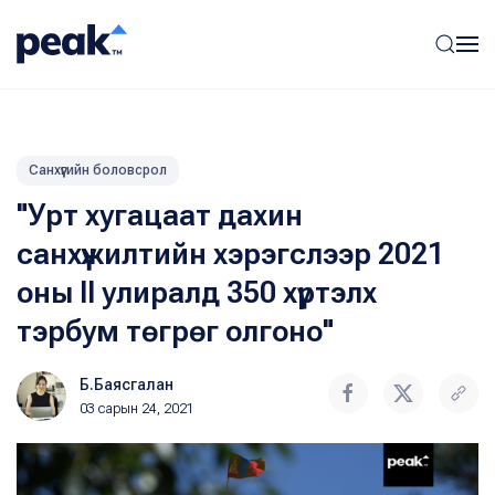
Санхүүгийн боловсрол
"Урт хугацаат дахин
санхүүжилтийн хэрэгслээр 2021
оны II улиралд 350 хүртэлх
тэрбум төгрөг олгоно"
Б.Баясгалан
03 сарын 24, 2021