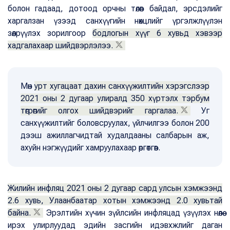
болон гадаад, дотоод орчны төлөв байдал, эрсдэлийг
харгалзан үзээд санхүүгийн нөхцлийг үргэлжлүүлэн
зөөлрүүлэх зорилгоор
бодлогын хүүг 6 хувьд хэвээр
хадгалахаар шийдвэрлэлээ.
Мөн
урт хугацаат дахин санхүүжилтийн хэрэгслээр
2021 оны 2 дугаар улиралд 350 хүртэлх тэрбум
төгрөгийг олгох шийдвэрийг гаргалаа.
Уг
санхүүжилтийг боловсруулах, үйлчилгээ болон 200
дээш ажиллагчидтай худалдааны салбарын аж,
ахуйн нэгжүүдийг хамруулахаар өргөтгөв.
Жилийн инфляц 2021 оны 2 дугаар сард улсын хэмжээнд
2.6 хувь, Улаанбаатар хотын хэмжээнд 2.0 хувьтай
байна.
Эрэлтийн хүчин зүйлсийн инфляцад үзүүлэх нөлөө
ирэх улирлуудад эдийн засгийн идэвхжлийг даган